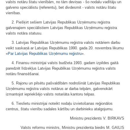
valsts notāru štatu vienībām, no tām deviņas - šo nodalu vadītāju un
galveno speciālistu (referentu), bet divdesmit - valsts notāru štatu
vienības.
2. Piešķirt sešiem Latvijas Republikas Uzņēmumu reģistra
galvenajiem speciālistiem Latvijas Republikas Uzņēmumu reģistra
valsts notāra statusu.
3. Latvijas Republikas Uzņēmumu reģistra valsts notāriem darbu
veikt saskaņā ar Latvijas Republikas 1990. gada 20. novembra likumu
«
Par Latvijas Republikas Uzņēmumu reģistru
».
4. Finansu ministrijai valsts budžeta 1993. gadam izpildes gaitā
paredzēt līdzekļus Latvijas Republikas Uzņēmumu reģistra valsts
notāru finansēšanai.
5. Rajonu un pilsētu pašvaldībām nodrošināt Latvijas Republikas
Uzņēmumu reģistra valsts notārus ar darba telpām, galvenokārt
izmantojot iepriekšējo valsts notariāta kantoru telpas.
6. Tieslietu ministrijai noteikt nodaļu izvietošanas reģionālos
centrus, štatu vienību sadales kārtību un darbinieku atalgojumu.
Ministru prezidents V. BIRKAVS
Valsts reformu ministrs, Ministru prezidenta biedrs M. GAILIS