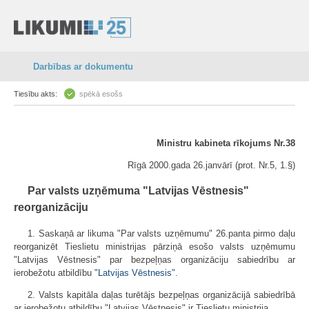
Darbības ar dokumentu
Tiesību akts:
spēkā esošs
Ministru kabineta rīkojums Nr.38
Rīgā 2000.gada 26.janvārī (prot. Nr.5, 1.§)
Par valsts uzņēmuma "Latvijas Vēstnesis"
reorganizāciju
1. Saskaņā ar likuma "Par valsts uzņēmumu" 26.panta pirmo daļu
reorganizēt Tieslietu ministrijas pārziņā esošo valsts uzņēmumu
"Latvijas Vēstnesis" par bezpeļņas organizāciju sabiedrību ar
ierobežotu atbildību "
Latvijas Vēstnesis
".
2. Valsts kapitāla daļas turētājs bezpeļņas organizācijā sabiedrībā
ar ierobežotu atbildību "Latvijas Vēstnesis" ir Tieslietu ministrija.