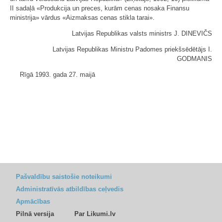
II sadaļā «Produkcija un preces, kurām cenas nosaka Finansu
ministrija» vārdus «Aizmaksas cenas stikla tarai».
Latvijas Republikas valsts ministrs J. DINEVIČS
Latvijas Republikas Ministru Padomes priekšsēdētājs I.
GODMANIS
Rīgā 1993. gada 27. maijā
Pašvaldību saistošie noteikumi
Administratīvās atbildības ceļvedis
Apmācības
Pilnā versija
Par Likumi.lv