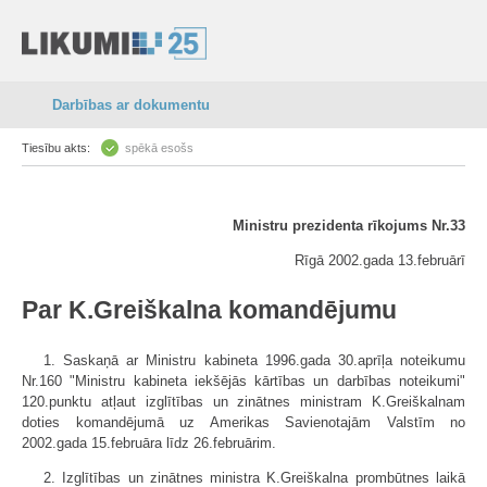
Darbības ar dokumentu
Tiesību akts:
spēkā esošs
Ministru prezidenta rīkojums Nr.33
Rīgā 2002.gada 13.februārī
Par K.Greiškalna komandējumu
1. Saskaņā ar Ministru kabineta 1996.gada 30.aprīļa noteikumu
Nr.160 "Ministru kabineta iekšējās kārtības un darbības noteikumi"
120.punktu atļaut izglītības un zinātnes ministram K.Greiškalnam
doties komandējumā uz Amerikas Savienotajām Valstīm no
2002.gada 15.februāra līdz 26.februārim.
2. Izglītības un zinātnes ministra K.Greiškalna prombūtnes laikā