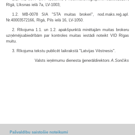
Rīgā, Līksnas ielā 7a, LV-1003;
1.2. MB-0078 SIA "STA muitas brokeri", nod.maks.reģ.apl.
Nr.40003572166, Rīgā, Pils ielā 16, LV-1050.
2. Rīkojuma 1.1. un 1.2. apakšpunktā minētajām muitas brokeru
uzņēmējsabiedrībām par kontroles muitas iestādi noteikt VID Rīgas
muitu.
3. Rīkojuma tekstu publicēt laikrakstā "Latvijas Vēstnesis".
Valsts ieņēmumu dienesta ģenerāldirektors
A.Sončiks
Pašvaldību saistošie noteikumi