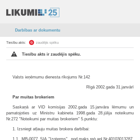
Darbības ar dokumentu
Tiesību akts:
zaudējis spēku
Tiesību akts ir zaudējis spēku.
Valsts ieņēmumu dienesta rīkojums Nr.142
Rīgā 2002.gada 31.janvārī
Par muitas brokeriem
Saskaņā ar VID komisijas 2002.gada 15.janvāra lēmumu un
pamatojoties uz Ministru kabineta 1998.gada 28.jūlija noteikumu
Nr.272 "Noteikumi par muitas brokeriem" 5.punktu:
1. Izsniegt atļauju muitas brokera darbībai:
1.1. MB-0077 SIA "Izoterms", nod.maks.reģ.apl.Nr.40103013287,