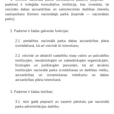
padome) ir koleģiāla konsultatīva institūcija, kas izveidota, lai
veicinātu dabas aizsardzības un saimnieciskās darbības interešu
saskaņošanu Ķemeru nacionālajā parkā (turpmāk — nacionālais
parks).
2. Padomei ir šādas galvenās funkcijas:
2.1. piedalīties nacionālā parka dabas aizsardzības plāna
izstrādāšanā, kā arī veicināt tā īstenošanu;
2.2. veicināt un atbalstīt sadarbību starp valsts un pašvaldību
institūcijām, nevalstiskajām un sabiedriskajām organizācijām,
fiziskajām un juridiskajām personām, kā arī ārvalstu
institūcijām nacionālā parka izveidošanas un darbības mērķu,
aizsardzības un izmantošanas noteikumu un dabas
aizsardzības plāna īstenošanā.
3. Padomei ir šādas tiesības:
3.1. reizi gadā pieprasīt un saņemt pārskatu par nacionālā
parka administrācijas darbību;