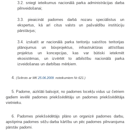
3.2. sniegt ieteikumus nacionālā parka administrācijas darba
pilnveidošanai;
3.3. pieaicināt padomes darbā nozaru speciālistus un
ekspertus, kā arī citus valsts un pašvaldību institūciju
pārstāvjus;
3.4. izskatīt ar nacionālā parka teritoriju saistītos teritorijas
plānojumus un būvprojektus, infrastruktūras attīstības
projektus un koncepcijas, kas var būtiski ietekmēt
ekosistēmas, un izvērtēt to atbilstību nacionālā parka
izveidošanas un darbības mērķiem.
4.
(Svītrots ar MK
25.06.2009.
noteikumiem Nr.621.)
5. Padome, aizklāti balsojot, no padomes locekļu vidus uz četriem
gadiem ievēlē padomes priekšsēdētāju un padomes priekšsēdētāja
vietnieku.
6. Padomes priekšsēdētājs plāno un organizē padomes darbu,
apstiprina padomes sēžu darba kārtību un pēc padomes pilnvarojuma
pārstāv padomi.