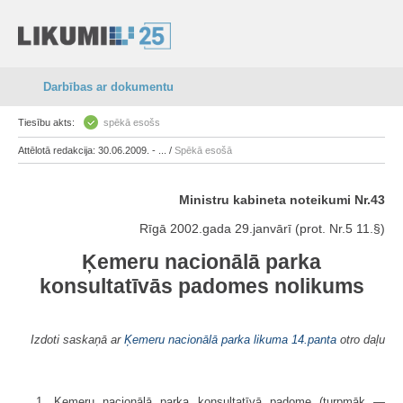
Darbības ar dokumentu
Tiesību akts:
spēkā esošs
Attēlotā redakcija: 30.06.2009. - ... /
Spēkā esošā
Ministru kabineta noteikumi Nr.43
Rīgā 2002.gada 29.janvārī (prot. Nr.5 11.§)
Ķemeru nacionālā parka
konsultatīvās padomes nolikums
Izdoti saskaņā ar
Ķemeru nacionālā parka likuma
14.panta
otro daļu
1. Ķemeru nacionālā parka konsultatīvā padome (turpmāk —