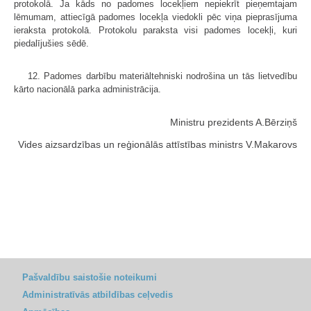
protokolā. Ja kāds no padomes locekļiem nepiekrīt pieņemtajam
lēmumam, attiecīgā padomes locekļa viedokli pēc viņa pieprasījuma
ieraksta protokolā. Protokolu paraksta visi padomes locekļi, kuri
piedalījušies sēdē.
12. Padomes darbību materiāltehniski nodrošina un tās lietvedību
kārto nacionālā parka administrācija.
Ministru prezidents A.Bērziņš
Vides aizsardzības un reģionālās attīstības ministrs V.Makarovs
Pašvaldību saistošie noteikumi
Administratīvās atbildības ceļvedis