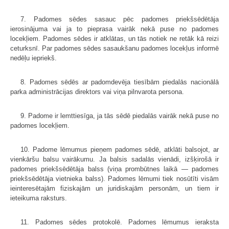
7. Padomes sēdes sasauc pēc padomes priekšsēdētāja
ierosinājuma vai ja to pieprasa vairāk nekā puse no padomes
locekļiem. Padomes sēdes ir atklātas, un tās notiek ne retāk kā reizi
ceturksnī. Par padomes sēdes sasaukšanu padomes locekļus informē
nedēļu iepriekš.
8. Padomes sēdēs ar padomdevēja tiesībām piedalās nacionālā
parka administrācijas direktors vai viņa pilnvarota persona.
9. Padome ir lemttiesīga, ja tās sēdē piedalās vairāk nekā puse no
padomes locekļiem.
10. Padome lēmumus pieņem padomes sēdē, atklāti balsojot, ar
vienkāršu balsu vairākumu. Ja balsis sadalās vienādi, izšķirošā ir
padomes priekšsēdētāja balss (viņa prombūtnes laikā — padomes
priekšsēdētāja vietnieka balss). Padomes lēmumi tiek nosūtīti visām
ieinteresētajām fiziskajām un juridiskajām personām, un tiem ir
ieteikuma raksturs.
11. Padomes sēdes protokolē. Padomes lēmumus ieraksta