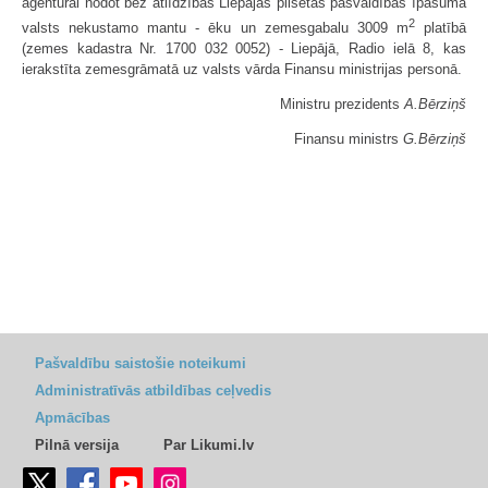
aģentūrai nodot bez atlīdzības Liepājas pilsētas pašvaldības īpašumā
2
valsts nekustamo mantu - ēku un zemesgabalu 3009 m
platībā
(zemes kadastra Nr. 1700 032 0052) - Liepājā, Radio ielā 8, kas
ierakstīta zemesgrāmatā uz valsts vārda Finansu ministrijas personā.
Ministru prezidents
A.Bērziņš
Finansu ministrs
G.Bērziņš
Pašvaldību saistošie noteikumi
Administratīvās atbildības ceļvedis
Apmācības
Pilnā versija
Par Likumi.lv