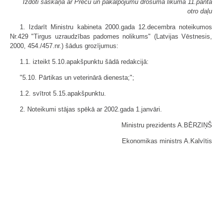
Izdoti saskaņā ar Preču un pakalpojumu drošuma likuma 11.panta
otro daļu
1. Izdarīt Ministru kabineta 2000.gada 12.decembra noteikumos
Nr.429 "Tirgus uzraudzības padomes nolikums" (Latvijas Vēstnesis,
2000, 454./457.nr.) šādus grozījumus:
1.1. izteikt 5.10.apakšpunktu šādā redakcijā:
"5.10. Pārtikas un veterinārā dienesta;";
1.2. svītrot 5.15.apakšpunktu.
2. Noteikumi stājas spēkā ar 2002.gada 1.janvāri.
Ministru prezidents A.BĒRZIŅŠ
Ekonomikas ministrs A.Kalvītis