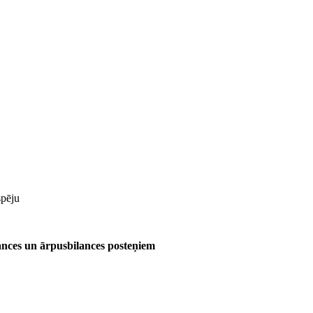
spēju
ances un ārpusbilances posteņiem