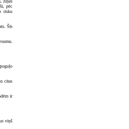
, ziņas
ši, pēc
o risku
ts. Šīs
iesumu.
spoguļo
n citas
odēm ir
us viņš