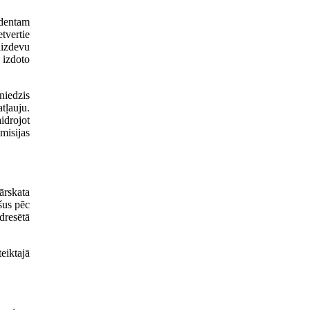
identam
tvertie
aizdevu
 izdoto
niedzis
tļauju.
idrojot
misijas
ārskata
šus pēc
dresētā
eiktajā