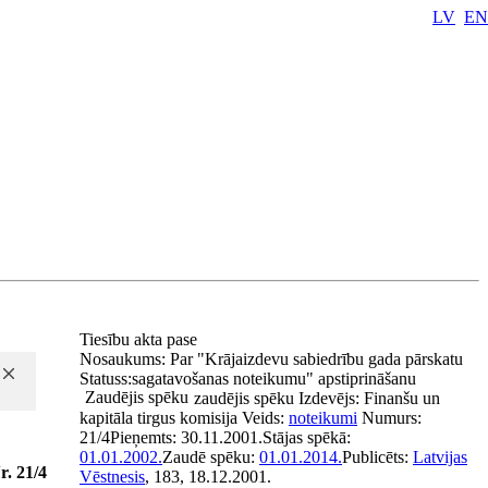
LV
EN
Tiesību akta pase
Nosaukums:
Par "Krājaizdevu sabiedrību gada pārskatu
Statuss:
sagatavošanas noteikumu" apstiprināšanu
Zaudējis spēku
zaudējis spēku
Izdevējs:
Finanšu un
kapitāla tirgus komisija
Veids:
noteikumi
Numurs:
21/4
Pieņemts:
30.11.2001.
Stājas spēkā:
01.01.2002.
Zaudē spēku:
01.01.2014.
Publicēts:
Latvijas
r. 21/4
Vēstnesis
, 183, 18.12.2001.