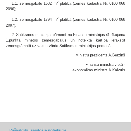
2
1.1. zemesgabalu 1682 m
platībā (zemes kadastra Nr. 0100 068
2096);
2
1.2. zemesgabalu 1794 m
platībā (zemes kadastra Nr. 0100 068
2097).
2. Satiksmes ministrijai pārņemt no Finansu ministrijas šī rīkojuma
1.punktā minētos zemesgabalus un noteiktā kārtībā ierakstīt
zemesgrāmatā uz valsts vārda Satiksmes ministrijas personā.
Ministru prezidents A.Bērziņš
Finansu ministra vietā -
ekonomikas ministrs A.Kalvītis
Pašvaldību saistošie noteikumi