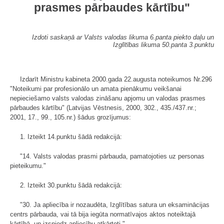
prasmes pārbaudes kārtību"
Izdoti saskaņā ar Valsts valodas likuma 6.panta piekto daļu un
Izglītības likuma 50.panta 3.punktu
Izdarīt Ministru kabineta 2000.gada 22.augusta noteikumos Nr.296
"Noteikumi par profesionālo un amata pienākumu veikšanai
nepieciešamo valsts valodas zināšanu apjomu un valodas prasmes
pārbaudes kārtību" (Latvijas Vēstnesis, 2000, 302., 435./437.nr.;
2001, 17., 99., 105.nr.) šādus grozījumus:
1. Izteikt 14.punktu šādā redakcijā:
"14. Valsts valodas prasmi pārbauda, pamatojoties uz personas
pieteikumu."
2. Izteikt 30.punktu šādā redakcijā:
"30. Ja apliecība ir nozaudēta, Izglītības satura un eksaminācijas
centrs pārbauda, vai tā bija iegūta normatīvajos aktos noteiktajā
kārtībā, un izsniedz apliecību atkārtoti."