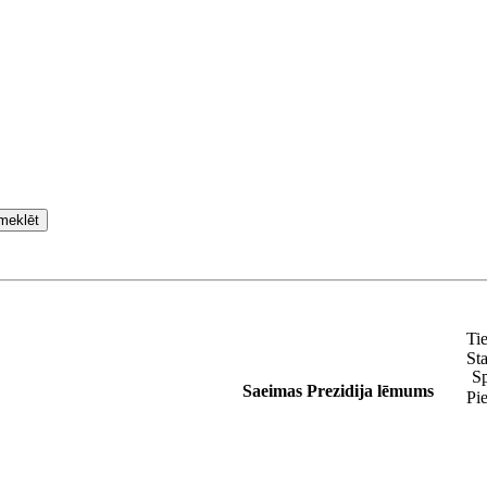
meklēt
Ti
Sta
Sp
Saeimas Prezidija lēmums
Pi