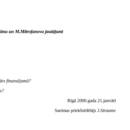
ujāna un M.Mitrofanova jautājumi
ldes finansējumā?
as?
Rīgā 2000.gada 21.janvārī
Saeimas priekšsēdētājs
J.Straume