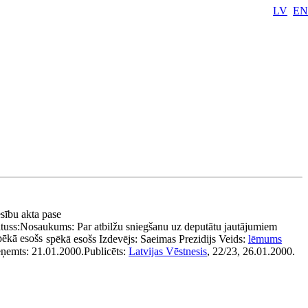
LV
EN
esību akta pase
tuss:
Nosaukums:
Par atbilžu sniegšanu uz deputātu jautājumiem
ēkā esošs
spēkā esošs
Izdevējs:
Saeimas Prezidijs
Veids:
lēmums
eņemts:
21.01.2000.
Publicēts:
Latvijas Vēstnesis
, 22/23, 26.01.2000.