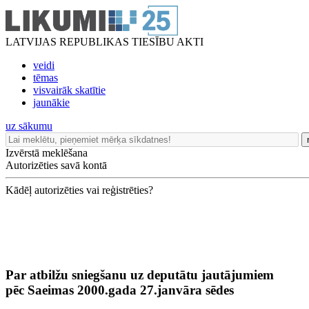
LATVIJAS REPUBLIKAS TIESĪBU AKTI
veidi
tēmas
visvairāk skatītie
jaunākie
uz sākumu
Izvērstā meklēšana
Autorizēties savā kontā
Kādēļ autorizēties vai reģistrēties?
Par atbilžu sniegšanu uz deputātu jautājumiem
pēc Saeimas 2000.gada 27.janvāra sēdes