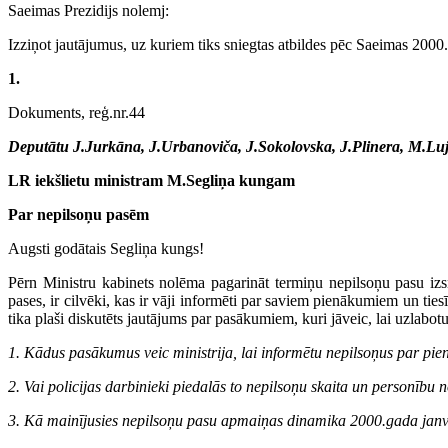
Saeimas Prezidijs nolemj:
Izziņot jautājumus, uz kuriem tiks sniegtas atbildes pēc Saeimas 2000
1.
Dokuments, reģ.nr.44
Deputātu J.Jurkāna, J.Urbanoviča, J.Sokolovska, J.Plinera, M.L
LR iekšlietu ministram M.Segliņa kungam
Par nepilsoņu pasēm
Augsti godātais Segliņa kungs!
Pērn Ministru kabinets nolēma pagarināt termiņu nepilsoņu pasu izs
pases, ir cilvēki, kas ir vāji informēti par saviem pienākumiem un ti
tika plaši diskutēts jautājums par pasākumiem, kuri jāveic, lai uzlabo
1. Kādus pasākumus veic ministrija, lai informētu nepilsoņus par p
2. Vai policijas darbinieki piedalās to nepilsoņu skaita un personību
3. Kā mainījusies nepilsoņu pasu apmaiņas dinamika 2000.gada jan