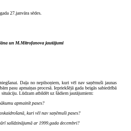
.gada 27.janvāra sēdes.
ujāna un M.Mitrofanova jautājumi
niegšanai. Daļa no nepilsoņiem, kuri vēl nav saņēmuši jaunas
esībām pasu apmaiņas procesā. Iepriekšējā gada beigās sabiedrībā
tu situāciju. Lūdzam atbildēt uz šādiem jautājumiem:
ienākumu apmainīt pases?
 noskaidrošanā, kuri vēl nav saņēmuši pases?
vārī salīdzinājumā ar 1999.gada decembri?