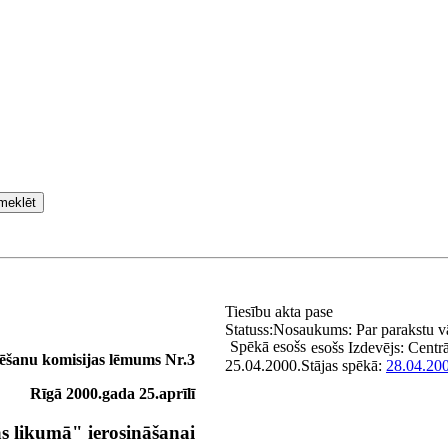
meklēt
Tiesību akta pase
Statuss:
Nosaukums:
Par parakstu v
Spēkā esošs
esošs
Izdevējs:
Centrā
lēšanu komisijas lēmums Nr.3
25.04.2000.
Stājas spēkā:
28.04.20
Rīgā 2000.gada 25.aprīlī
s likumā" ierosināšanai