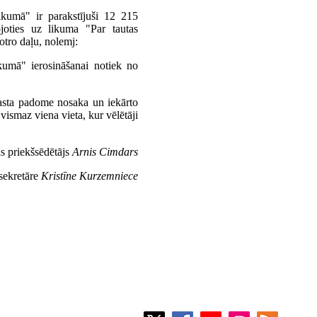
ikumā" ir parakstījuši 12 215
ojoties uz likuma "Par tautas
tro daļu, nolemj:
kumā" ierosināšanai notiek no
gasta padome nosaka un iekārto
vismaz viena vieta, kur vēlētāji
s priekšsēdētājs
Arnis Cimdars
sekretāre
Kristīne Kurzemniece