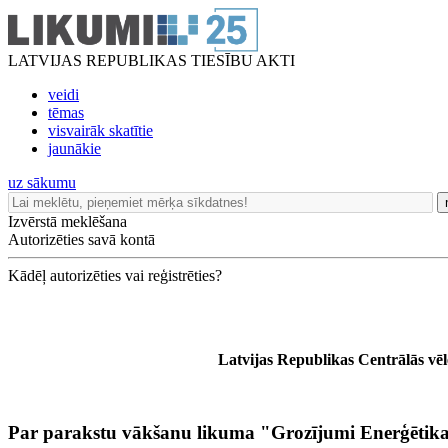
LATVIJAS REPUBLIKAS TIESĪBU AKTI
veidi
tēmas
visvairāk skatītie
jaunākie
uz sākumu
Izvērstā meklēšana
Autorizēties savā kontā
Kādēļ autorizēties vai reģistrēties?
Latvijas Republikas Centrālās vē
Par parakstu vākšanu likuma "Grozījumi Enerģētika