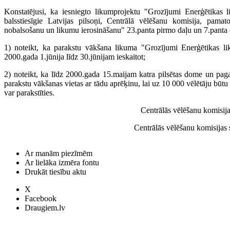
Konstatējusi, ka iesniegto likumprojektu "Grozījumi Enerģētikas l
balsstiesīgie Latvijas pilsoņi, Centrālā vēlēšanu komisija, pamat
nobalsošanu un likumu ierosināšanu" 23.panta pirmo daļu un 7.panta o
1) noteikt, ka parakstu vākšana likuma "Grozījumi Enerģētikas li
2000.gada 1.jūnija līdz 30.jūnijam ieskaitot;
2) noteikt, ka līdz 2000.gada 15.maijam katra pilsētas dome un pa
parakstu vākšanas vietas ar tādu aprēķinu, lai uz 10 000 vēlētāju būtu 
var parakstīties.
Centrālās vēlēšanu komisija
Centrālās vēlēšanu komisijas 
Ar manām piezīmēm
Ar lielāka izmēra fontu
Drukāt tiesību aktu
X
Facebook
Draugiem.lv