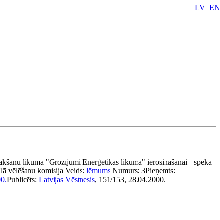
LV
EN
ākšanu likuma "Grozījumi Enerģētikas likumā" ierosināšanai
spēkā
lā vēlēšanu komisija
Veids:
lēmums
Numurs:
3
Pieņemts:
00.
Publicēts:
Latvijas Vēstnesis
, 151/153, 28.04.2000.