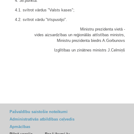
4. 38.punktā:
4.1. svītrot vārdus "Valsts kases";
4.2. svītrot vārdu "trīspusējo".
Ministru prezidenta vietā -
vides aizsardzības un reģionālās attīstības ministrs,
Ministru prezidenta biedrs A.Gorbunovs
Izglītības un zinātnes ministrs J.Celmiņš
Pašvaldību saistošie noteikumi
Administratīvās atbildības ceļvedis
Apmācības