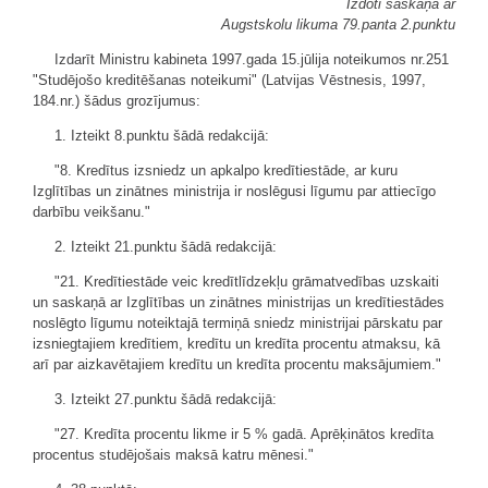
Izdoti saskaņā ar
Augstskolu likuma 79.panta 2.punktu
Izdarīt Ministru kabineta 1997.gada 15.jūlija noteikumos nr.251
"Studējošo kreditēšanas noteikumi" (Latvijas Vēstnesis, 1997,
184.nr.) šādus grozījumus:
1. Izteikt 8.punktu šādā redakcijā:
"8. Kredītus izsniedz un apkalpo kredītiestāde, ar kuru
Izglītības un zinātnes ministrija ir noslēgusi līgumu par attiecīgo
darbību veikšanu."
2. Izteikt 21.punktu šādā redakcijā:
"21. Kredītiestāde veic kredītlīdzekļu grāmatvedības uzskaiti
un saskaņā ar Izglītības un zinātnes ministrijas un kredītiestādes
noslēgto līgumu noteiktajā termiņā sniedz ministrijai pārskatu par
izsniegtajiem kredītiem, kredītu un kredīta procentu atmaksu, kā
arī par aizkavētajiem kredītu un kredīta procentu maksājumiem."
3. Izteikt 27.punktu šādā redakcijā:
"27. Kredīta procentu likme ir 5 % gadā. Aprēķinātos kredīta
procentus studējošais maksā katru mēnesi."