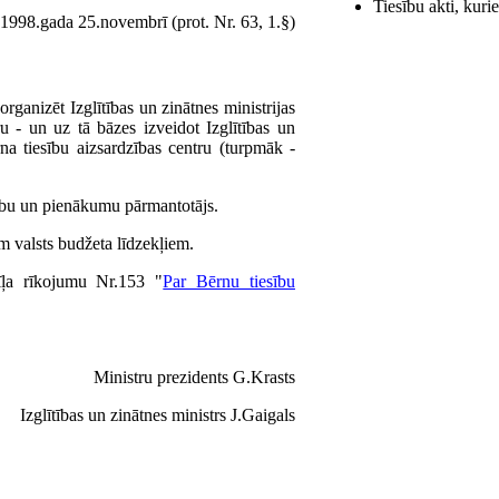
Tiesību akti, kur
1998.gada 25.novembrī (prot. Nr. 63, 1.§)
rganizēt Izglītības un zinātnes ministrijas
ru - un uz tā bāzes izveidot Izglītības un
ērna tiesību aizsardzības centru (turpmāk -
stību un pienākumu pārmantotājs.
iem valsts budžeta līdzekļiem.
īļa rīkojumu Nr.153 "
Par Bērnu tiesību
Ministru prezidents G.Krasts
Izglītības un zinātnes ministrs J.Gaigals