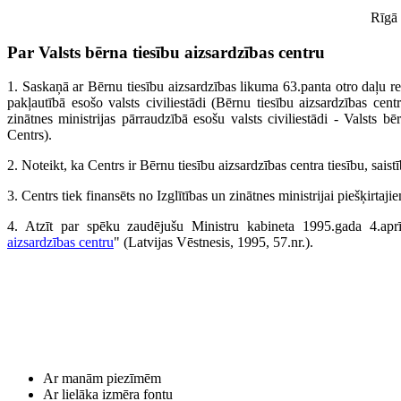
Rīgā 
Par Valsts bērna tiesību aizsardzības centru
1. Saskaņā ar Bērnu tiesību aizsardzības likuma 63.panta otro daļu reo
pakļautībā esošo valsts civiliestādi (Bērnu tiesību aizsardzības cent
zinātnes ministrijas pārraudzībā esošu valsts civiliestādi - Valsts b
Centrs).
2. Noteikt, ka Centrs ir Bērnu tiesību aizsardzības centra tiesību, sai
3. Centrs tiek finansēts no Izglītības un zinātnes ministrijai piešķirtaj
4. Atzīt par spēku zaudējušu Ministru kabineta 1995.gada 4.apr
aizsardzības centru
" (Latvijas Vēstnesis, 1995, 57.nr.).
Ar manām piezīmēm
Ar lielāka izmēra fontu