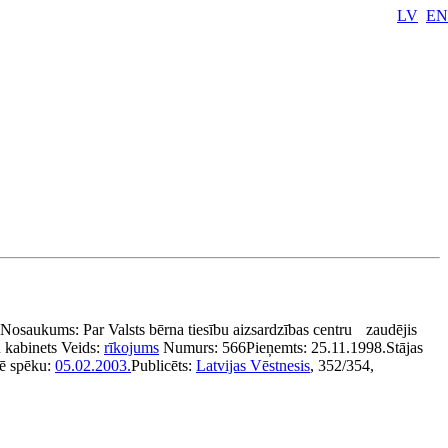
LV
EN
Nosaukums:
Par Valsts bērna tiesību aizsardzības centru
zaudējis
 kabinets
Veids:
rīkojums
Numurs:
566
Pieņemts:
25.11.1998.
Stājas
ē spēku:
05.02.2003.
Publicēts:
Latvijas Vēstnesis
, 352/354,