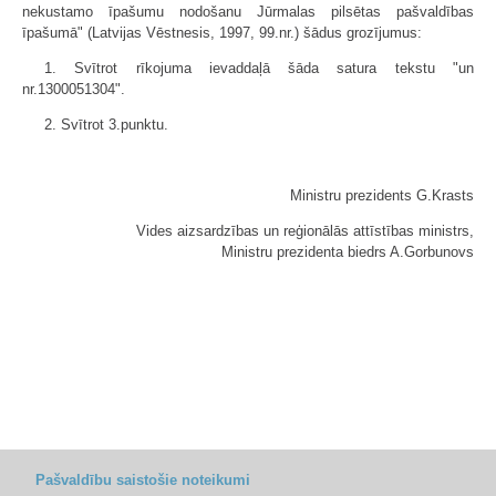
nekustamo īpašumu nodošanu Jūrmalas pilsētas pašvaldības
īpašumā" (Latvijas Vēstnesis, 1997, 99.nr.) šādus grozījumus:
1. Svītrot rīkojuma ievaddaļā šāda satura tekstu "un
nr.1300051304".
2. Svītrot 3.punktu.
Ministru prezidents G.Krasts
Vides aizsardzības un reģionālās attīstības ministrs,
Ministru prezidenta biedrs A.Gorbunovs
Pašvaldību saistošie noteikumi