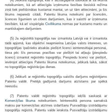
(4) Jebkura topogrāfija, kas ir aizsargājama saskaņā ar šā likuma
noteikumiem, kā arī attiecīgās izņēmuma tiesības tiesiskā režīma
ziņā tiek pielīdzinātas kustamai mantai, un uz tām attiecināmi, ja šis
likums neparedz citādi, Patentu likuma noteikumi par licencēm,
licences līgumiem un citiem darījumiem, kas ir saistīti ar izņēmuma
tiesībām, kā arī vispārīgās
Civillikuma
normas par kustamo mantu un
mantiskajiem darījumiem.
(5) Ja reģistrētā topogrāfija nav izmantota Latvijā vai ir izmantota
tādā apjomā, kas objektīvi neapmierina Latvijas valsts intereses, un
topogrāfijas īpašnieks atsakās piešķirt licenci ieinteresētajai personai,
tiesa pēc šīs personas prasības var piešķirt tai atļauju (piespiedu
licenci) izmantot reģistrēto topogrāfiju. Piespiedu licenci var piešķirt,
ievērojot attiecīgos Patentu likuma noteikumus, jebkurā laikā, sākot
no topogrāfijas reģistrācijas dienas.
(6) Jebkurš ar reģistrētu topogrāfiju saistīts darījums reģistrējams
Patentu valdē. Pretējā gadījumā darījums atzīstams par spēkā
neesošu.
(7) Patentu valdē reģistrētu topogrāfiju ieķīlā saskaņā ar
Komercķīlas likuma
noteikumiem. Ieinteresētā persona samaksā
maksu par komercķīlas atzīmes izdarīšanu Pusvadītāju izstrādājumu
topogrāfiju reģistrā. Patentu valde ieraksta Pusvadītāju izstrādājumu