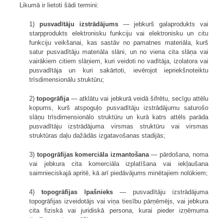
Likumā ir lietoti šādi termini:
1)
pusvadītāju izstrādājums
— jebkurš galaprodukts vai
starpprodukts elektronisku funkciju vai elektronisku un citu
funkciju veikšanai, kas sastāv no pamatnes materiāla, kurš
satur pusvadītāju materiāla slāni, un no viena cita slāņa vai
vairākiem citiem slāņiem, kuri veidoti no vadītāja, izolatora vai
pusvadītāja un kuri sakārtoti, ievērojot iepriekšnoteiktu
trīsdimensionālu struktūru;
2)
topogrāfija
— atklātu vai jebkurā veidā šifrētu, secīgu attēlu
kopums, kurš atspoguļo pusvadītāju izstrādājumu saturošo
slāņu trīsdimensionālo struktūru un kurā katrs attēls parāda
pusvadītāju izstrādājuma virsmas struktūru vai virsmas
struktūras daļu dažādās izgatavošanas stadijās;
3)
topogrāfijas komerciāla izmantošana
— pārdošana, noma
vai jebkura cita komerciāla izplatīšana vai iekļaušana
saimnieciskajā apritē, kā arī piedāvājums minētajiem nolūkiem;
4)
topogrāfijas īpašnieks
— pusvadītāju izstrādājuma
topogrāfijas izveidotājs vai viņa tiesību pārņēmējs, vai jebkura
cita fiziskā vai juridiskā persona, kurai pieder izņēmuma