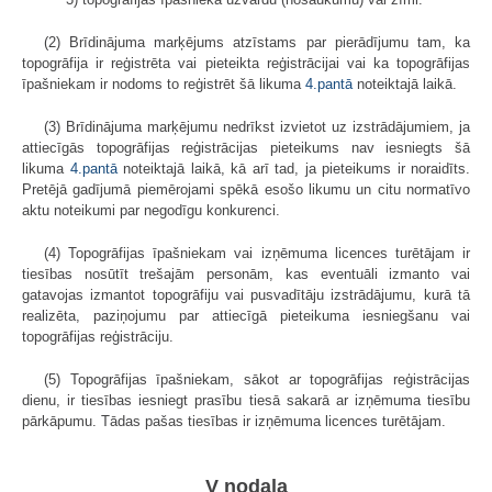
(2) Brīdinājuma marķējums atzīstams par pierādījumu tam, ka
topogrāfija ir reģistrēta vai pieteikta reģistrācijai vai ka topogrāfijas
īpašniekam ir nodoms to reģistrēt šā likuma
4.pantā
noteiktajā laikā.
(3) Brīdinājuma marķējumu nedrīkst izvietot uz izstrādājumiem, ja
attiecīgās topogrāfijas reģistrācijas pieteikums nav iesniegts šā
likuma
4.pantā
noteiktajā laikā, kā arī tad, ja pieteikums ir noraidīts.
Pretējā gadījumā piemērojami spēkā esošo likumu un citu normatīvo
aktu noteikumi par negodīgu konkurenci.
(4) Topogrāfijas īpašniekam vai izņēmuma licences turētājam ir
tiesības nosūtīt trešajām personām, kas eventuāli izmanto vai
gatavojas izmantot topogrāfiju vai pusvadītāju izstrādājumu, kurā tā
realizēta, paziņojumu par attiecīgā pieteikuma iesniegšanu vai
topogrāfijas reģistrāciju.
(5) Topogrāfijas īpašniekam, sākot ar topogrāfijas reģistrācijas
dienu, ir tiesības iesniegt prasību tiesā sakarā ar izņēmuma tiesību
pārkāpumu. Tādas pašas tiesības ir izņēmuma licences turētājam.
V nodaļa