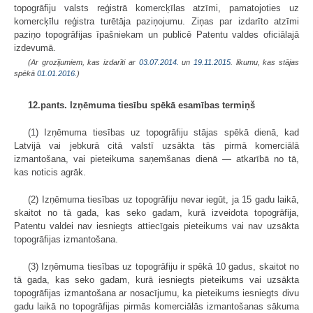
topogrāfiju valsts reģistrā komercķīlas atzīmi, pamatojoties uz
komercķīlu reģistra turētāja paziņojumu. Ziņas par izdarīto atzīmi
paziņo topogrāfijas īpašniekam un publicē Patentu valdes oficiālajā
izdevumā.
(Ar grozījumiem, kas izdarīti ar
03.07.2014.
un
19.11.2015
. likumu, kas stājas
spēkā
01.01.2016.
)
12.pants. Izņēmuma tiesību spēkā esamības termiņš
(1) Izņēmuma tiesības uz topogrāfiju stājas spēkā dienā, kad
Latvijā vai jebkurā citā valstī uzsākta tās pirmā komerciālā
izmantošana, vai pieteikuma saņemšanas dienā — atkarībā no tā,
kas noticis agrāk.
(2) Izņēmuma tiesības uz topogrāfiju nevar iegūt, ja 15 gadu laikā,
skaitot no tā gada, kas seko gadam, kurā izveidota topogrāfija,
Patentu valdei nav iesniegts attiecīgais pieteikums vai nav uzsākta
topogrāfijas izmantošana.
(3) Izņēmuma tiesības uz topogrāfiju ir spēkā 10 gadus, skaitot no
tā gada, kas seko gadam, kurā iesniegts pieteikums vai uzsākta
topogrāfijas izmantošana ar nosacījumu, ka pieteikums iesniegts divu
gadu laikā no topogrāfijas pirmās komerciālās izmantošanas sākuma