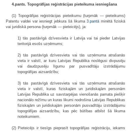
4.pants. Topogrāfijas reģistrācijas pieteikuma iesniegšana
(1) Topogrāfijas reģistrācijas pieteikumu (turpmāk — pieteikums)
Patentu valdei var iesniegt jebkura šā likuma
3.pantā
minētā fiziskā
vai juridiskā persona (turpmāk — pieteicējs), ja:
1) tās pastāvīgā dzīvesvieta ir Latvija vai tai pieder Latvijas
teritorijā esošs uzņēmums;
2) tās pastāvīgā dzīvesvieta vai tās uzņēmuma atrašanās
vieta ir valstī, ar kuru Latvijas Republika noslēgusi divpusēju
vai daudzpusēju līgumu par pusvadītāju izstrādājumu
topogrāfijas aizsardzību;
3) tās pastāvīgā dzīvesvieta vai tās uzņēmuma atrašanās
vieta ir valstī, kuras fiziskajām un juridiskajām personām
Latvijas Republika uz savstarpējas vienošanās pamata piešķir
nacionālo režīmu un kuras likumi nodrošina Latvijas Republikas
fiziskajām un juridiskajām personām pusvadītāju izstrādājumu
topogrāfijas aizsardzību, kas pēc būtības atbilst šā likuma
noteikumiem.
(2) Pieteicējs ir tiesīgs pieprasīt topogrāfijas reģistrāciju, iekams