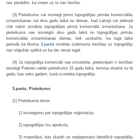
nav pierādīts, ka viņam uz to nav tiesību.
(3) Pieteikumu var iesniegt pirms topogrāfijas pirmās komerciālās
izmantošanas vai divu gadu laikā no dienas, kad Latvijā vai jebkurā
citā valstī uzsākta topogrāfijas pirmā komerciālā izmantošana. Ja
pieteikums nav iesniegts divu gadu laikā no topogrāfijas pirmās
komerciālās izmantošanas dienas, tiek uzskatīts, ka šajā laika
periodā šā likuma
3.pantā
minētās izņēmuma tiesības uz topogrāfiju
nav stājušās spēkā un ka tās nevar iegūt.
(4) Ja topogrāfija komerciāli nav izmantota, pieteicējam ir tiesības
iesniegt Patentu valdei pieteikumu 15 gadu laikā, termiņu skaitot no tā
gada, kas seko gadam, kurā izveidota topogrāfija.
5.pants. Pieteikums
(1) Pieteikumā ietver:
1) iesniegumu par topogrāfijas reģistrāciju;
2) topogrāfijas īsu aprakstu;
3) materiālus, kas skaidri un nepārprotami identificē topogrāfiju