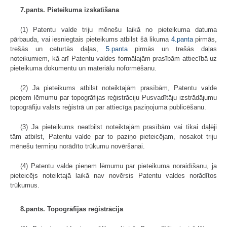
7.pants. Pieteikuma izskatīšana
(1) Patentu valde triju mēnešu laikā no pieteikuma datuma
pārbauda, vai iesniegtais pieteikums atbilst šā likuma
4.panta
pirmās,
trešās un ceturtās daļas,
5.panta
pirmās un trešās daļas
noteikumiem, kā arī Patentu valdes formālajām prasībām attiecībā uz
pieteikuma dokumentu un materiālu noformēšanu.
(2) Ja pieteikums atbilst noteiktajām prasībām, Patentu valde
pieņem lēmumu par topogrāfijas reģistrāciju Pusvadītāju izstrādājumu
topogrāfiju valsts reģistrā un par attiecīga paziņojuma publicēšanu.
(3) Ja pieteikums neatbilst noteiktajām prasībām vai tikai daļēji
tām atbilst, Patentu valde par to paziņo pieteicējam, nosakot triju
mēnešu termiņu norādīto trūkumu novēršanai.
(4) Patentu valde pieņem lēmumu par pieteikuma noraidīšanu, ja
pieteicējs noteiktajā laikā nav novērsis Patentu valdes norādītos
trūkumus.
8.pants. Topogrāfijas reģistrācija