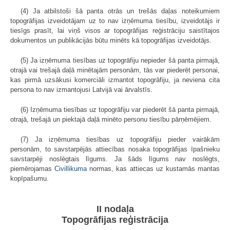
(4) Ja atbilstoši šā panta otrās un trešās daļas noteikumiem
topogrāfijas izveidotājam uz to nav izņēmuma tiesību, izveidotājs ir
tiesīgs prasīt, lai viņš visos ar topogrāfijas reģistrāciju saistītajos
dokumentos un publikācijās būtu minēts kā topogrāfijas izveidotājs.
(5) Ja izņēmuma tiesības uz topogrāfiju nepieder šā panta pirmajā,
otrajā vai trešajā daļā minētajām personām, tās var piederēt personai,
kas pirmā uzsākusi komerciāli izmantot topogrāfiju, ja neviena cita
persona to nav izmantojusi Latvijā vai ārvalstīs.
(6) Izņēmuma tiesības uz topogrāfiju var piederēt šā panta pirmajā,
otrajā, trešajā un piektajā daļā minēto personu tiesību pārņēmējiem.
(7) Ja izņēmuma tiesības uz topogrāfiju pieder vairākām
personām, to savstarpējās attiecības nosaka topogrāfijas īpašnieku
savstarpēji noslēgtais līgums. Ja šāds līgums nav noslēgts,
piemērojamas
Civillikuma
normas, kas attiecas uz kustamās mantas
kopīpašumu.
II nodaļa
Topogrāfijas reģistrācija