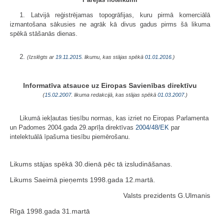
1. Latvijā reģistrējamas topogrāfijas, kuru pirmā komerciālā
izmantošana sākusies ne agrāk kā divus gadus pirms šā likuma
spēkā stāšanās dienas.
2.
(Izslēgts ar
19.11.2015
. likumu, kas stājas spēkā
01.01.2016.
)
Informatīva atsauce uz Eiropas Savienības direktīvu
(
15.02.2007
. likuma redakcijā, kas stājas spēkā
01.03.2007.
)
Likumā iekļautas tiesību normas, kas izriet no Eiropas Parlamenta
un Padomes 2004.gada 29.aprīļa direktīvas
2004/48/EK
par
intelektuālā īpašuma tiesību piemērošanu.
Likums stājas spēkā 30.dienā pēc tā izsludināšanas.
Likums Saeimā pieņemts 1998.gada 12.martā.
Valsts prezidents G.Ulmanis
Rīgā 1998.gada 31.martā