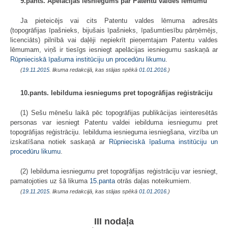
9.pants. Apelācijas iesniegums par Patentu valdes lēmumu
Ja pieteicējs vai cits Patentu valdes lēmuma adresāts
(topogrāfijas īpašnieks, bijušais īpašnieks, īpašumtiesību pārņēmējs,
licenciāts) pilnībā vai daļēji nepiekrīt pieņemtajam Patentu valdes
lēmumam, viņš ir tiesīgs iesniegt apelācijas iesniegumu saskaņā ar
Rūpnieciskā īpašuma institūciju un procedūru likumu
.
(
19.11.2015
. likuma redakcijā, kas stājas spēkā
01.01.2016.
)
10.pants. Iebilduma iesniegums pret topogrāfijas reģistrāciju
(1) Sešu mēnešu laikā pēc topogrāfijas publikācijas ieinteresētās
personas var iesniegt Patentu valdei iebilduma iesniegumu pret
topogrāfijas reģistrāciju. Iebilduma iesnieguma iesniegšana, virzība un
izskatīšana notiek saskaņā ar
Rūpnieciskā īpašuma institūciju un
procedūru likumu
.
(2) Iebilduma iesniegumu pret topogrāfijas reģistrāciju var iesniegt,
pamatojoties uz šā likuma
15.panta
otrās daļas noteikumiem.
(
19.11.2015
. likuma redakcijā, kas stājas spēkā
01.01.2016.
)
III nodaļa