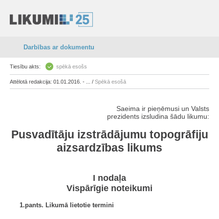
Darbības ar dokumentu
Tiesību akts:
spēkā esošs
Attēlotā redakcija: 01.01.2016. - ... /
Spēkā esošā
Saeima ir pieņēmusi un Valsts
prezidents izsludina šādu likumu:
Pusvadītāju izstrādājumu topogrāfiju
aizsardzības likums
I nodaļa
Vispārīgie noteikumi
1.pants. Likumā lietotie termini