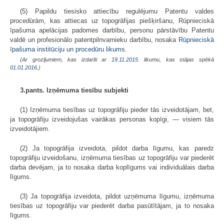
(5) Papildu tiesisko attiecību regulējumu Patentu valdes
procedūrām, kas attiecas uz topogrāfijas piešķiršanu, Rūpnieciskā
īpašuma apelācijas padomes darbību, personu pārstāvību Patentu
valdē un profesionālo patentpilnvarnieku darbību, nosaka
Rūpnieciskā
īpašuma institūciju un procedūru likums
.
(Ar grozījumiem, kas izdarīti ar
19.11.2015
. likumu, kas stājas spēkā
01.01.2016.
)
3.pants. Izņēmuma tiesību subjekti
(1) Izņēmuma tiesības uz topogrāfiju pieder tās izveidotājam, bet,
ja topogrāfiju izveidojušas vairākas personas kopīgi, — visiem tās
izveidotājiem.
(2) Ja topogrāfija izveidota, pildot darba līgumu, kas paredz
topogrāfiju izveidošanu, izņēmuma tiesības uz topogrāfiju var piederēt
darba devējam, ja to nosaka darba koplīgums vai individuālais darba
līgums.
(3) Ja topogrāfija izveidota, pildot uzņēmuma līgumu, izņēmuma
tiesības uz topogrāfiju var piederēt darba pasūtītājam, ja to nosaka
līgums.