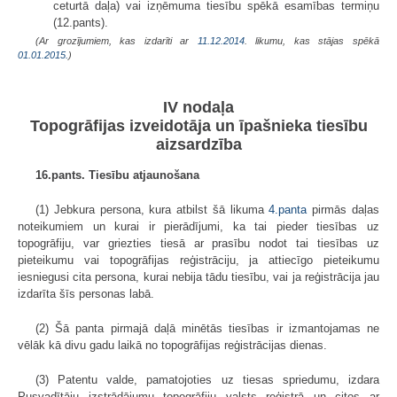
ceturtā daļa) vai izņēmuma tiesību spēkā esamības termiņu
(12.pants).
(Ar grozījumiem, kas izdarīti ar
11.12.2014
. likumu, kas stājas spēkā
01.01.2015.
)
IV nodaļa
Topogrāfijas izveidotāja un īpašnieka tiesību
aizsardzība
16.pants. Tiesību atjaunošana
(1) Jebkura persona, kura atbilst šā likuma
4.panta
pirmās daļas
noteikumiem un kurai ir pierādījumi, ka tai pieder tiesības uz
topogrāfiju, var griezties tiesā ar prasību nodot tai tiesības uz
pieteikumu vai topogrāfijas reģistrāciju, ja attiecīgo pieteikumu
iesniegusi cita persona, kurai nebija tādu tiesību, vai ja reģistrācija jau
izdarīta šīs personas labā.
(2) Šā panta pirmajā daļā minētās tiesības ir izmantojamas ne
vēlāk kā divu gadu laikā no topogrāfijas reģistrācijas dienas.
(3) Patentu valde, pamatojoties uz tiesas spriedumu, izdara
Pusvadītāju izstrādājumu topogrāfiju valsts reģistrā un citos ar