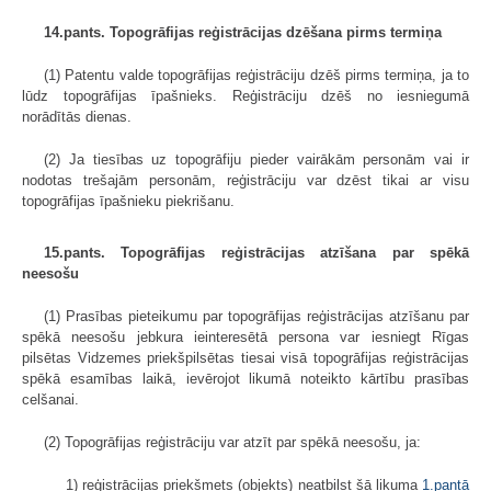
14.pants. Topogrāfijas reģistrācijas dzēšana pirms termiņa
(1) Patentu valde topogrāfijas reģistrāciju dzēš pirms termiņa, ja to
lūdz topogrāfijas īpašnieks. Reģistrāciju dzēš no iesniegumā
norādītās dienas.
(2) Ja tiesības uz topogrāfiju pieder vairākām personām vai ir
nodotas trešajām personām, reģistrāciju var dzēst tikai ar visu
topogrāfijas īpašnieku piekrišanu.
15.pants. Topogrāfijas reģistrācijas atzīšana par spēkā
neesošu
(1) Prasības pieteikumu par topogrāfijas reģistrācijas atzīšanu par
spēkā neesošu jebkura ieinteresētā persona var iesniegt Rīgas
pilsētas Vidzemes priekšpilsētas tiesai visā topogrāfijas reģistrācijas
spēkā esamības laikā, ievērojot likumā noteikto kārtību prasības
celšanai.
(2) Topogrāfijas reģistrāciju var atzīt par spēkā neesošu, ja:
1) reģistrācijas priekšmets (objekts) neatbilst šā likuma
1.pantā