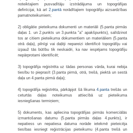
noteiktajiem pusvadītāju izstrādājuma un topogrāfijas
definīcijai, kā arī
2.pantā
norādītajiem topogrāfiju aizsardzības
pamatnoteikumiem;
2) obligātie pieteikuma dokumenti un materiāli (5.panta pirmās
daļas 1. un 2.punkts un 3.punkta "a" apakšpunkts), salīdzinot
tos ar citiem pieteikuma dokumentiem un materiāliem (5.panta
otrā daļa), pilnīgi vai daļēji nepareizi identificē topogrāfiju vai
izpauž tās būtību tik neskaidri, ka nav iespējams topogrāfiju
nepārprotami identificēt;
3) topogrāfija reģistrēta uz tādas personas vārda, kurai nebija
tiesību to pieprasīt (3.panta pirmā, otrā, trešā, piektā un sestā
daļa un 4.panta pirmā daļa);
4) topogrāfija reģistrēta, pārkāpjot šā likuma
4.panta
trešās un
ceturtās daļas noteikumus attiecībā uz pieteikuma
iesniegšanas termiņiem;
5) dokuments, kas apliecina topogrāfijas pirmās komerciālās
izmantošanas datumu (5.panta pirmās daļas 4.punkts), ir
nepatiess un nepatiesa datuma norāde ietekmē pieteicēja
tiesības iesniegt reģistrācijas pieteikumu (4.panta trešā un