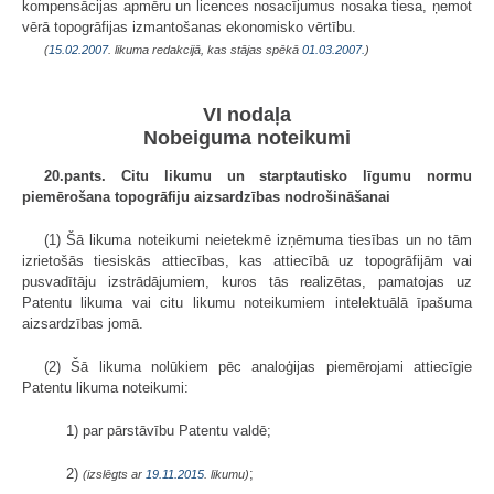
kompensācijas apmēru un licences nosacījumus nosaka tiesa, ņemot
vērā topogrāfijas izmantošanas ekonomisko vērtību.
(
15.02.2007
. likuma redakcijā, kas stājas spēkā
01.03.2007.
)
VI nodaļa
Nobeiguma noteikumi
20.pants. Citu likumu un starptautisko līgumu normu
piemērošana topogrāfiju aizsardzības nodrošināšanai
(1) Šā likuma noteikumi neietekmē izņēmuma tiesības un no tām
izrietošās tiesiskās attiecības, kas attiecībā uz topogrāfijām vai
pusvadītāju izstrādājumiem, kuros tās realizētas, pamatojas uz
Patentu likuma vai citu likumu noteikumiem intelektuālā īpašuma
aizsardzības jomā.
(2) Šā likuma nolūkiem pēc analoģijas piemērojami attiecīgie
Patentu likuma noteikumi:
1) par pārstāvību Patentu valdē;
2)
;
(izslēgts ar
19.11.2015
. likumu)