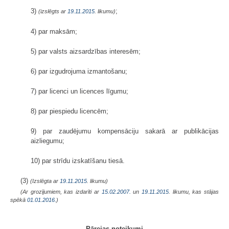
3)
;
(izslēgts ar
19.11.2015
. likumu)
4) par maksām;
5) par valsts aizsardzības interesēm;
6) par izgudrojuma izmantošanu;
7) par licenci un licences līgumu;
8) par piespiedu licencēm;
9) par zaudējumu kompensāciju sakarā ar publikācijas
aizliegumu;
10) par strīdu izskatīšanu tiesā.
(3)
(Izslēgta ar
19.11.2015
. likumu)
(Ar grozījumiem, kas izdarīti ar
15.02.2007.
un
19.11.2015
. likumu, kas stājas
spēkā
01.01.2016.
)
Pārejas noteikumi