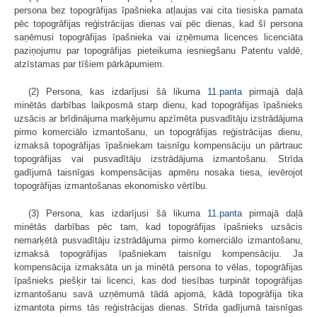
persona bez topogrāfijas īpašnieka atļaujas vai cita tiesiska pamata
pēc topogrāfijas reģistrācijas dienas vai pēc dienas, kad šī persona
saņēmusi topogrāfijas īpašnieka vai izņēmuma licences licenciāta
paziņojumu par topogrāfijas pieteikuma iesniegšanu Patentu valdē,
atzīstamas par tīšiem pārkāpumiem.
(2) Persona, kas izdarījusi šā likuma
11.panta
pirmajā daļā
minētās darbības laikposmā starp dienu, kad topogrāfijas īpašnieks
uzsācis ar brīdinājuma marķējumu apzīmēta pusvadītāju izstrādājuma
pirmo komerciālo izmantošanu, un topogrāfijas reģistrācijas dienu,
izmaksā topogrāfijas īpašniekam taisnīgu kompensāciju un pārtrauc
topogrāfijas vai pusvadītāju izstrādājuma izmantošanu. Strīda
gadījumā taisnīgas kompensācijas apmēru nosaka tiesa, ievērojot
topogrāfijas izmantošanas ekonomisko vērtību.
(3) Persona, kas izdarījusi šā likuma
11.panta
pirmajā daļā
minētās darbības pēc tam, kad topogrāfijas īpašnieks uzsācis
nemarķētā pusvadītāju izstrādājuma pirmo komerciālo izmantošanu,
izmaksā topogrāfijas īpašniekam taisnīgu kompensāciju. Ja
kompensācija izmaksāta un ja minētā persona to vēlas, topogrāfijas
īpašnieks piešķir tai licenci, kas dod tiesības turpināt topogrāfijas
izmantošanu savā uzņēmumā tādā apjomā, kādā topogrāfija tika
izmantota pirms tās reģistrācijas dienas. Strīda gadījumā taisnīgas