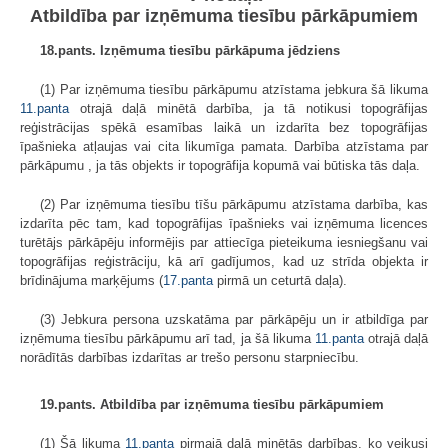
Atbildība par izņēmuma tiesību pārkāpumiem
18.pants. Izņēmuma tiesību pārkāpuma jēdziens
(1) Par izņēmuma tiesību pārkāpumu atzīstama jebkura šā likuma
11.panta
otrajā daļā minētā darbība, ja tā notikusi topogrāfijas
reģistrācijas spēkā esamības laikā un izdarīta bez topogrāfijas
īpašnieka atļaujas vai cita likumīga pamata. Darbība atzīstama par
pārkāpumu , ja tās objekts ir topogrāfija kopumā vai būtiska tās daļa.
(2) Par izņēmuma tiesību tīšu pārkāpumu atzīstama darbība, kas
izdarīta pēc tam, kad topogrāfijas īpašnieks vai izņēmuma licences
turētājs pārkāpēju informējis par attiecīga pieteikuma iesniegšanu vai
topogrāfijas reģistrāciju, kā arī gadījumos, kad uz strīda objekta ir
brīdinājuma marķējums (
17.panta
pirmā un ceturtā daļa).
(3) Jebkura persona uzskatāma par pārkāpēju un ir atbildīga par
izņēmuma tiesību pārkāpumu arī tad, ja šā likuma
11.panta
otrajā daļā
norādītās darbības izdarītas ar trešo personu starpniecību.
19.pants. Atbildība par izņēmuma tiesību pārkāpumiem
(1) Šā likuma
11.panta
pirmajā daļā minētās darbības, ko veikusi