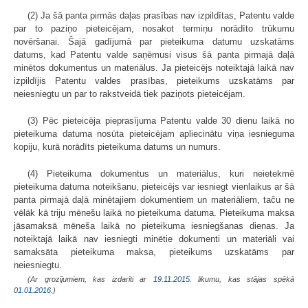
(2) Ja šā panta pirmās daļas prasības nav izpildītas, Patentu valde
par to paziņo pieteicējam, nosakot termiņu norādīto trūkumu
novēršanai. Šajā gadījumā par pieteikuma datumu uzskatāms
datums, kad Patentu valde saņēmusi visus šā panta pirmajā daļā
minētos dokumentus un materiālus. Ja pieteicējs noteiktajā laikā nav
izpildījis Patentu valdes prasības, pieteikums uzskatāms par
neiesniegtu un par to rakstveidā tiek paziņots pieteicējam.
(3) Pēc pieteicēja pieprasījuma Patentu valde 30 dienu laikā no
pieteikuma datuma nosūta pieteicējam apliecinātu viņa iesnieguma
kopiju, kurā norādīts pieteikuma datums un numurs.
(4) Pieteikuma dokumentus un materiālus, kuri neietekmē
pieteikuma datuma noteikšanu, pieteicējs var iesniegt vienlaikus ar šā
panta pirmajā daļā minētajiem dokumentiem un materiāliem, taču ne
vēlāk kā triju mēnešu laikā no pieteikuma datuma. Pieteikuma maksa
jāsamaksā mēneša laikā no pieteikuma iesniegšanas dienas. Ja
noteiktajā laikā nav iesniegti minētie dokumenti un materiāli vai
samaksāta pieteikuma maksa, pieteikums uzskatāms par
neiesniegtu.
(Ar grozījumiem, kas izdarīti ar
19.11.2015
. likumu, kas stājas spēkā
01.01.2016.
)