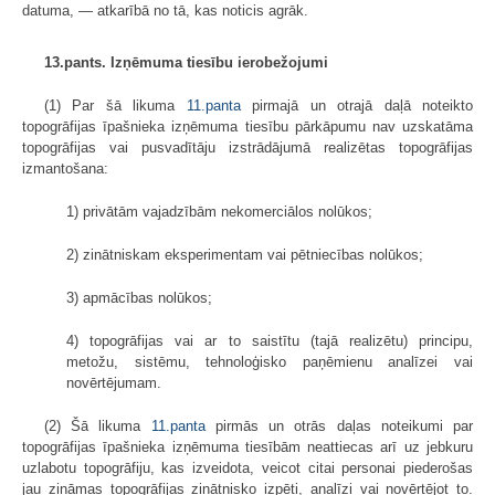
datuma, — atkarībā no tā, kas noticis agrāk.
13.pants. Izņēmuma tiesību ierobežojumi
(1) Par šā likuma
11.panta
pirmajā un otrajā daļā noteikto
topogrāfijas īpašnieka izņēmuma tiesību pārkāpumu nav uzskatāma
topogrāfijas vai pusvadītāju izstrādājumā realizētas topogrāfijas
izmantošana:
1) privātām vajadzībām nekomerciālos nolūkos;
2) zinātniskam eksperimentam vai pētniecības nolūkos;
3) apmācības nolūkos;
4) topogrāfijas vai ar to saistītu (tajā realizētu) principu,
metožu, sistēmu, tehnoloģisko paņēmienu analīzei vai
novērtējumam.
(2) Šā likuma
11.panta
pirmās un otrās daļas noteikumi par
topogrāfijas īpašnieka izņēmuma tiesībām neattiecas arī uz jebkuru
uzlabotu topogrāfiju, kas izveidota, veicot citai personai piederošas
jau zināmas topogrāfijas zinātnisko izpēti, analīzi vai novērtējot to.