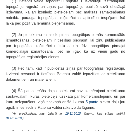
(1) Patentu valde topogrāfiju reģistrē Pusvadītāju izstrādājumu
topogrāfiju reģistrā un ziņas par topogrāfiju publicē savā oficiālajā
izdevumā, kā arī izsniedz pieteicējam pēc maksas samaksāšanas
noteikta parauga topogrāfijas reģistrācijas apliecību iespējami īsā
laikā pēc pozitīva lēmuma pieņemšanas.
(2) Ja pieteikumu iesniedz pirms topogrāfijas pirmās komerciālās
izmantošanas, pieteicējam ir tiesības pieprasīt, lai ziņu publicēšana
par topogrāfijas reģistrāciju tiktu atlikta līdz topogrāfijas pirmajai
komerciālajai izmantošanai, bet ne ilgāk kā uz vienu gadu no
topogrāfijas reģistrācijas dienas.
(3) Pēc tam, kad ir publicētas ziņas par topogrāfijas reģistrāciju,
ikvienai personai ir tiesības Patentu valdē iepazīties ar pieteikuma
dokumentiem un materiāliem.
(4) Šā panta trešās daļas noteikumi nav piemērojami pieteikuma
sastāvdaļām, kuras pieteicējs uzskata par komercnoslēpumu un par
kuru neizpaušanu viņš saskaņā ar šā likuma
5.panta
piekto daļu jau
agrāk ir iesniedzis Patentu valdei rakstveida lūgumu.
(Ar grozījumiem, kas izdarīti ar
19.11.2015
. likumu, kas stājas spēkā
01.01.2016.
)