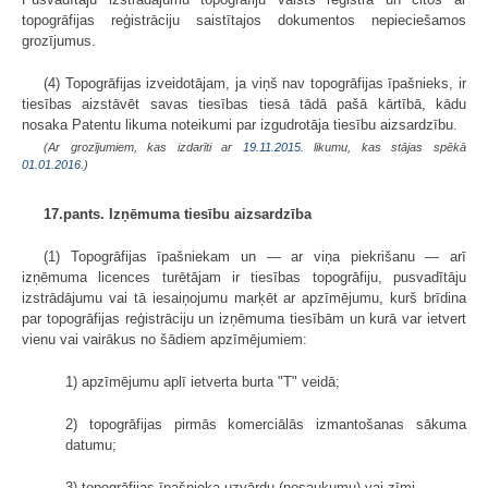
topogrāfijas reģistrāciju saistītajos dokumentos nepieciešamos
grozījumus.
(4) Topogrāfijas izveidotājam, ja viņš nav topogrāfijas īpašnieks, ir
tiesības aizstāvēt savas tiesības tiesā tādā pašā kārtībā, kādu
nosaka Patentu likuma noteikumi par izgudrotāja tiesību aizsardzību.
(Ar grozījumiem, kas izdarīti ar
19.11.2015
. likumu, kas stājas spēkā
01.01.2016.
)
17.pants. Izņēmuma tiesību aizsardzība
(1) Topogrāfijas īpašniekam un — ar viņa piekrišanu — arī
izņēmuma licences turētājam ir tiesības topogrāfiju, pusvadītāju
izstrādājumu vai tā iesaiņojumu marķēt ar apzīmējumu, kurš brīdina
par topogrāfijas reģistrāciju un izņēmuma tiesībām un kurā var ietvert
vienu vai vairākus no šādiem apzīmējumiem:
1) apzīmējumu aplī ietverta burta "T" veidā;
2) topogrāfijas pirmās komerciālās izmantošanas sākuma
datumu;
3) topogrāfijas īpašnieka uzvārdu (nosaukumu) vai zīmi.