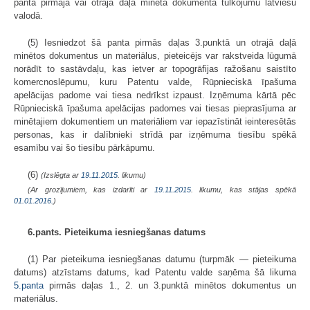
panta pirmajā vai otrajā daļā minētā dokumenta tulkojumu latviešu
valodā.
(5) Iesniedzot šā panta pirmās daļas 3.punktā un otrajā daļā
minētos dokumentus un materiālus, pieteicējs var rakstveida lūgumā
norādīt to sastāvdaļu, kas ietver ar topogrāfijas ražošanu saistīto
komercnoslēpumu, kuru Patentu valde, Rūpnieciskā īpašuma
apelācijas padome vai tiesa nedrīkst izpaust. Izņēmuma kārtā pēc
Rūpnieciskā īpašuma apelācijas padomes vai tiesas pieprasījuma ar
minētajiem dokumentiem un materiāliem var iepazīstināt ieinteresētās
personas, kas ir dalībnieki strīdā par izņēmuma tiesību spēkā
esamību vai šo tiesību pārkāpumu.
(6)
(Izslēgta ar
19.11.2015
. likumu)
(Ar grozījumiem, kas izdarīti ar
19.11.2015
. likumu, kas stājas spēkā
01.01.2016.
)
6.pants. Pieteikuma iesniegšanas datums
(1) Par pieteikuma iesniegšanas datumu (turpmāk — pieteikuma
datums) atzīstams datums, kad Patentu valde saņēma šā likuma
5.panta
pirmās daļas 1., 2. un 3.punktā minētos dokumentus un
materiālus.