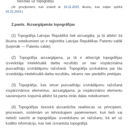
tiesības uz topogrāfiju.
(Ar grozījumiem, kas izdarīti ar
19.11.2015
. likumu, kas stājas spēkā
01.01.2016.
)
2.pants. Aizsargājamās topogrāfijas
(1) Topogrāfija Latvijas Republikā tiek aizsargāta, ja tā atbilst šā
likuma noteikumiem un ir reģistrēta Latvijas Republikas Patentu valdē
(turpmāk — Patentu valde).
(2) Topogrāfija aizsargājama, ja tā ir attiecīgā topogrāfijas
izveidotāja intelektuālā darba rezultāts un nav vispārzināma
pusvadītāju izstrādājumu ražošanā. Topogrāfija uzskatāma par tās
izveidotāja intelektuālā darba rezultātu, iekams nav pierādīts pretējais.
(3) Topogrāfija, kas ietver pusvadītāju izstrādājumu ražošanā
vispārzināmus elementus, aizsargājama, ja vispārzināmo elementu
savienojums kopumā atbilst šā panta otrās daļas noteikumiem.
(4) Topogrāfijas tiesiskā aizsardzība neattiecas uz principiem,
procesiem, sistēmām un tehniskajiem paņēmieniem, kuri tieši vai
netieši saistīti ar topogrāfijas izveidošanu un ražošanu, kā arī uz
kodēto informāciju, kas tiek izmantota topogrāfijā.