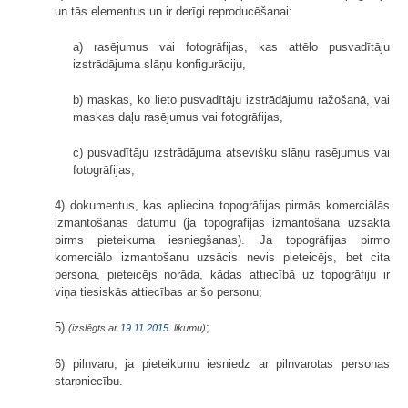
un tās elementus un ir derīgi reproducēšanai:
a) rasējumus vai fotogrāfijas, kas attēlo pusvadītāju
izstrādājuma slāņu konfigurāciju,
b) maskas, ko lieto pusvadītāju izstrādājumu ražošanā, vai
maskas daļu rasējumus vai fotogrāfijas,
c) pusvadītāju izstrādājuma atsevišķu slāņu rasējumus vai
fotogrāfijas;
4) dokumentus, kas apliecina topogrāfijas pirmās komerciālās
izmantošanas datumu (ja topogrāfijas izmantošana uzsākta
pirms pieteikuma iesniegšanas). Ja topogrāfijas pirmo
komerciālo izmantošanu uzsācis nevis pieteicējs, bet cita
persona, pieteicējs norāda, kādas attiecībā uz topogrāfiju ir
viņa tiesiskās attiecības ar šo personu;
5)
;
(izslēgts ar
19.11.2015
. likumu)
6) pilnvaru, ja pieteikumu iesniedz ar pilnvarotas personas
starpniecību.