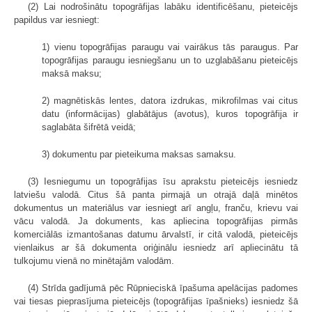
(2) Lai nodrošinātu topogrāfijas labāku identificēšanu, pieteicējs
papildus var iesniegt:
1) vienu topogrāfijas paraugu vai vairākus tās paraugus. Par
topogrāfijas paraugu iesniegšanu un to uzglabāšanu pieteicējs
maksā maksu;
2) magnētiskās lentes, datora izdrukas, mikrofilmas vai citus
datu (informācijas) glabātājus (avotus), kuros topogrāfija ir
saglabāta šifrētā veidā;
3) dokumentu par pieteikuma maksas samaksu.
(3) Iesniegumu un topogrāfijas īsu aprakstu pieteicējs iesniedz
latviešu valodā. Citus šā panta pirmajā un otrajā daļā minētos
dokumentus un materiālus var iesniegt arī angļu, franču, krievu vai
vācu valodā. Ja dokuments, kas apliecina topogrāfijas pirmās
komerciālās izmantošanas datumu ārvalstī, ir citā valodā, pieteicējs
vienlaikus ar šā dokumenta oriģinālu iesniedz arī apliecinātu tā
tulkojumu vienā no minētajām valodām.
(4) Strīda gadījumā pēc Rūpnieciskā īpašuma apelācijas padomes
vai tiesas pieprasījuma pieteicējs (topogrāfijas īpašnieks) iesniedz šā