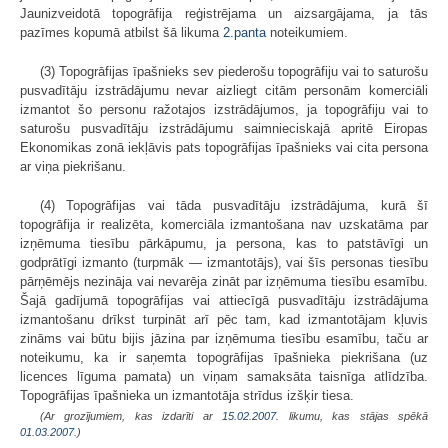
Jaunizveidotā topogrāfija reģistrējama un aizsargājama, ja tās
pazīmes kopumā atbilst šā likuma
2.panta
noteikumiem.
(3) Topogrāfijas īpašnieks sev piederošu topogrāfiju vai to saturošu
pusvadītāju izstrādājumu nevar aizliegt citām personām komerciāli
izmantot šo personu ražotajos izstrādājumos, ja topogrāfiju vai to
saturošu pusvadītāju izstrādājumu saim­nieciskajā apritē Eiropas
Ekonomikas zonā iekļāvis pats topogrāfijas īpašnieks vai cita persona
ar viņa piekrišanu.
(4) Topogrāfijas vai tāda pusvadītāju izstrādājuma, kurā šī
topogrāfija ir realizēta, komerciāla izmantošana nav uzskatāma par
izņēmuma tiesību pārkāpumu, ja persona, kas to patstāvīgi un
godprātīgi izmanto (turpmāk — izmantotājs), vai šīs personas tiesību
pārņēmējs nezināja vai nevarēja zināt par izņēmuma tiesību esamību.
Šajā gadījumā topogrāfijas vai attiecīgā pusvadītāju izstrādājuma
izmantošanu drīkst turpināt arī pēc tam, kad izmantotājam kļuvis
zināms vai būtu bijis jāzina par izņēmuma tiesību esamību, taču ar
noteikumu, ka ir saņemta topogrāfijas īpašnieka piekrišana (uz
licences līguma pamata) un viņam samaksāta taisnīga atlīdzība.
Topogrāfijas īpašnieka un izmantotāja strīdus izšķir tiesa.
(Ar grozījumiem, kas izdarīti ar
15.02.2007
. likumu, kas stājas spēkā
01.03.2007.
)