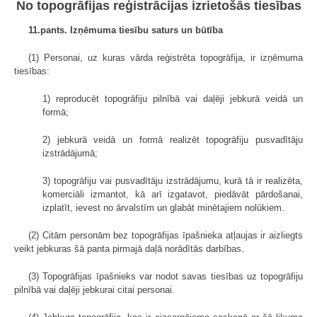
No topogrāfijas reģistrācijas izrietošās tiesības
11.pants. Izņēmuma tiesību saturs un būtība
(1) Personai, uz kuras vārda reģistrēta topogrāfija, ir izņēmuma
tiesības:
1) reproducēt topogrāfiju pilnībā vai daļēji jebkurā veidā un
formā;
2) jebkurā veidā un formā realizēt topogrāfiju pusvadītāju
izstrādājumā;
3) topogrāfiju vai pusvadītāju izstrādājumu, kurā tā ir realizēta,
komerciāli izmantot, kā arī izgatavot, piedāvāt pārdošanai,
izplatīt, ievest no ārvalstīm un glabāt minētajiem nolūkiem.
(2) Citām personām bez topogrāfijas īpašnieka atļaujas ir aizliegts
veikt jebkuras šā panta pirmajā daļā norādītās darbības.
(3) Topogrāfijas īpašnieks var nodot savas tiesības uz topogrāfiju
pilnībā vai daļēji jebkurai citai personai.