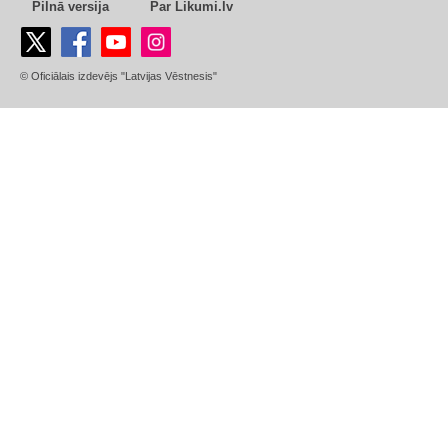
Pilnā versija
Par Likumi.lv
© Oficiālais izdevējs "Latvijas Vēstnesis"