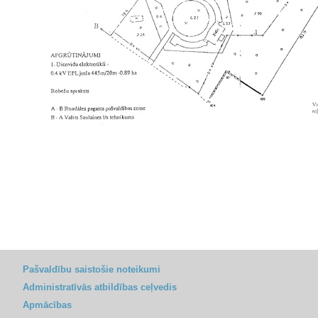
Pašvaldību saistošie noteikumi
Administratīvās atbildības ceļvedis
Apmācības