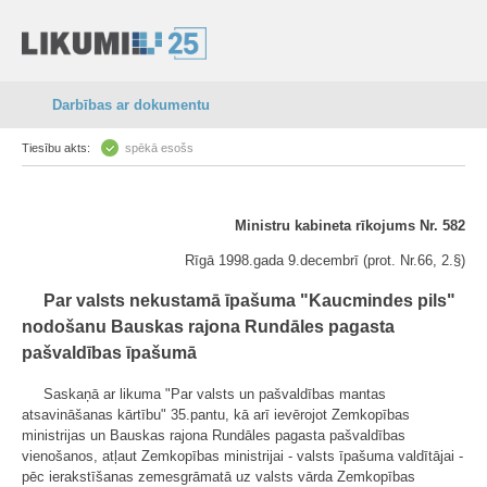
Darbības ar dokumentu
Tiesību akts:
spēkā esošs
Ministru kabineta rīkojums Nr. 582
Rīgā 1998.gada 9.decembrī (prot. Nr.66, 2.§)
Par valsts nekustamā īpašuma "Kaucmindes pils"
nodošanu Bauskas rajona Rundāles pagasta
pašvaldības īpašumā
Saskaņā ar likuma "Par valsts un pašvaldības mantas
atsavināšanas kārtību" 35.pantu, kā arī ievērojot Zemkopības
ministrijas un Bauskas rajona Rundāles pagasta pašvaldības
vienošanos, atļaut Zemkopības ministrijai - valsts īpašuma valdītājai -
pēc ierakstīšanas zemesgrāmatā uz valsts vārda Zemkopības