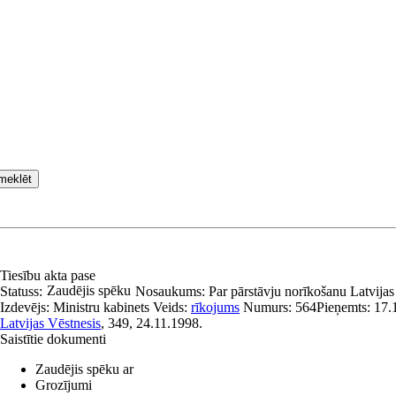
meklēt
Tiesību akta pase
Zaudējis spēku
Statuss:
Nosaukums:
Par pārstāvju norīkošanu Latvijas
Izdevējs:
Ministru kabinets
Veids:
rīkojums
Numurs:
564
Pieņemts:
17.
Latvijas Vēstnesis
, 349, 24.11.1998.
Saistītie dokumenti
Zaudējis spēku ar
Grozījumi