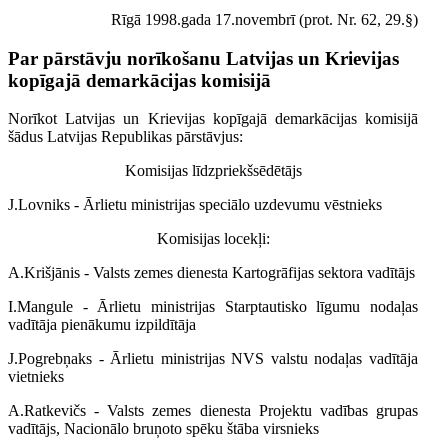
Rīgā 1998.gada 17.novembrī (prot. Nr. 62, 29.§)
Par pārstāvju norīkošanu Latvijas un Krievijas
kopīgajā demarkācijas komisijā
Norīkot Latvijas un Krievijas kopīgajā demarkācijas komisijā
šādus Latvijas Republikas pārstāvjus:
Komisijas līdzpriekšsēdētājs
J.Lovniks - Ārlietu ministrijas speciālo uzdevumu vēstnieks
Komisijas locekļi:
A.Krišjānis - Valsts zemes dienesta Kartogrāfijas sektora vadītājs
I.Mangule - Ārlietu ministrijas Starptautisko līgumu nodaļas
vadītāja pienākumu izpildītāja
J.Pogrebņaks - Ārlietu ministrijas NVS valstu nodaļas vadītāja
vietnieks
A.Ratkevičs - Valsts zemes dienesta Projektu vadības grupas
vadītājs, Nacionālo bruņoto spēku štāba virsnieks