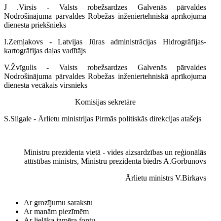
J .Virsis - Valsts robežsardzes Galvenās pārvaldes
Nodrošinājuma pārvaldes Robežas inženiertehniskā aprīkojuma
dienesta priekšnieks
I.Zemļakovs - Latvijas Jūras administrācijas Hidrogrāfijas-
kartogrāfijas daļas vadītājs
V.Žvīgulis - Valsts robežsardzes Galvenās pārvaldes
Nodrošinājuma pārvaldes Robežas inženiertehniskā aprīkojuma
dienesta vecākais virsnieks
Komisijas sekretāre
S.Silgale - Ārlietu ministrijas Pirmās politiskās direkcijas atašejs
Ministru prezidenta vietā - vides aizsardzības un reģionālās
attīstības ministrs, Ministru prezidenta biedrs A.Gorbunovs
Ārlietu ministrs V.Birkavs
Ar grozījumu sarakstu
Ar manām piezīmēm
Ar lielāka izmēra fontu