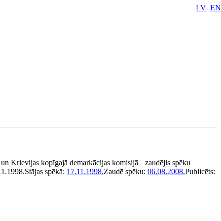
LV
EN
 un Krievijas kopīgajā demarkācijas komisijā
zaudējis spēku
11.1998.
Stājas spēkā:
17.11.1998.
Zaudē spēku:
06.08.2008.
Publicēts: