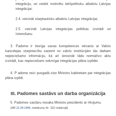
integrāciju, un veidot motivētu iekšpolitisku atbalstu Latvijas
integrācijai;
2.4. veicināt starptautisku atbalstu Latvijas integrācijai;
2.5. veicināt Latvijas integrācijas politikas izstrādi un
īstenošanu.
3. Padome ir tiesīga savas kompetences ietvaros ar Valsts
kancelejas starpniecību saņemt no valsts institūcijām tās darbam
nepieciešamo informāciju, kā arī ierosināt tādu normatīvo aktu
izstrādi, kas nepieciešami sekmīgai integrācijas plāna izpildei.
4. P adome reizi pusgadā ziņo Ministru kabinetam par integrācijas
plāna izpildi.
III. Padomes sastāvs un darba organizācija
5. Padomes sastāvu nosaka Ministru prezidents ar rīkojumu.
(MK
21.09.1999.
noteikumu Nr. 322 redakcijā)