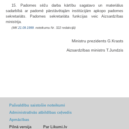
15. Padomes sēžu darba kārtību sagatavo un materiālus
sadarbībā ar padomē pārstāvētajām institūcijām apkopo padomes
sekretariāts. Padomes sekretariāta funkcijas veic Aizsardzības
ministrija.
(MK
21.09.1999.
noteikumu Nr. 322 redakcijā)
Ministru prezidents G.Krasts
Aizsardzības ministrs T.Jundzis
Pašvaldību saistošie noteikumi
Administratīvās atbildības ceļvedis
Apmācības
Pilnā versija
Par Likumi.lv