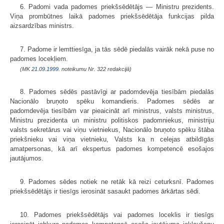
6. Padomi vada padomes priekšsēdētājs — Ministru prezidents.
Viņa prombūtnes laikā padomes priekšsēdētāja funkcijas pilda
aizsardzības ministrs.
7. Padome ir lemttiesīga, ja tās sēdē piedalās vairāk nekā puse no
padomes locekļiem.
(MK
21.09.1999.
noteikumu Nr. 322 redakcijā)
8. Padomes sēdēs pastāvīgi ar padomdevēja tiesībām piedalās
Nacionālo bruņoto spēku komandieris. Padomes sēdēs ar
padomdevēja tiesībām var pieaicināt arī ministrus, valsts ministrus,
Ministru prezidenta un ministru politiskos padomniekus, ministriju
valsts sekretārus vai viņu vietniekus, Nacionālo bruņoto spēku štāba
priekšnieku vai viņa vietnieku, Valsts ka n celejas atbildīgās
amatpersonas, kā arī ekspertus padomes kompetencē esošajos
jautājumos.
9. Padomes sēdes notiek ne retāk kā reizi ceturksnī. Padomes
priekšsēdētājs ir tiesīgs ierosināt sasaukt padomes ārkārtas sēdi.
10. Padomes priekšsēdētājs vai padomes loceklis ir tiesīgs