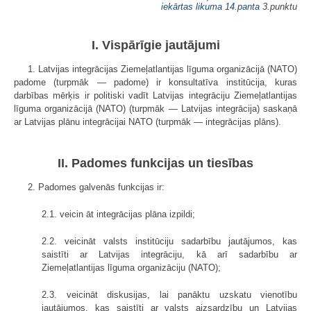
iekārtas likuma
14.panta
3.punktu
I. Vispārīgie jautājumi
1. Latvijas integrācijas Ziemeļatlantijas līguma organizācijā (NATO)
padome (turpmāk — padome) ir konsultatīva institūcija, kuras
darbības mērķis ir politiski vadīt Latvijas integrāciju Ziemeļatlantijas
līguma organizācijā (NATO) (turpmāk — Latvijas integrācija) saskaņā
ar Latvijas plānu integrācijai NATO (turpmāk — integrācijas plāns).
II. Padomes funkcijas un tiesības
2. Padomes galvenās funkcijas ir:
2.1. veicin āt integrācijas plāna izpildi;
2.2. veicināt valsts institūciju sadarbību jautājumos, kas
saistīti ar Latvijas integrāciju, kā arī sadarbību ar
Ziemeļatlantijas līguma organizāciju (NATO);
2.3. veicināt diskusijas, lai panāktu uzskatu vienotību
jautājumos, kas saistīti ar valsts aizsardzību un Latvijas