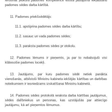
ierosināt jebkura padomes kompetencē esoša jautājuma iekļaušanu
padomes sēdes darba kārtībā.
11. Padomes priekšsēdētājs:
11.1. apstiprina padomes sēdes darba kārtību;
11.2. sasauc un vada padomes sēdes;
11.3. paraksta padomes sēdes pr otokolu.
12. Padomes lēmums ir pieņemts, ja par to nobalsojuši visi
klātesošie padomes locekļi.
13. Jautājums, par kuru padomes sēdē netiek panākta
vienošanās, atbilstoši Ministru kabineta iekšējās kārtības un darbības
noteikumiem ir iesniedzams izskatīšanai Ministru kabinetā.
14. Padomes sēdes protokolā ieraksta darba kārtības jautājumus,
sēdes dalībniekus un personas, kas uzstājušās par attiecīgo
jautājumu, kā arī pieņemtos lēmumus.