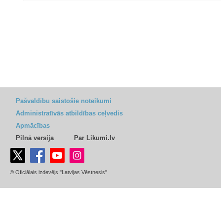
Pašvaldību saistošie noteikumi
Administratīvās atbildības ceļvedis
Apmācības
Pilnā versija
Par Likumi.lv
© Oficiālais izdevējs "Latvijas Vēstnesis"