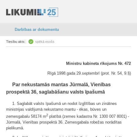
Darbības ar dokumentu
Tiesību akts:
spēkā esošs
Ministru kabineta rīkojums Nr. 472
Rīgā 1998.gada 29.septembrī (prot. Nr. 54, 9.§)
Par nekustamās mantas Jūrmalā, Vienības
prospektā 36, saglabāšanu valsts īpašumā
1. Saglabāt valsts īpašumā un nodot Izglītības un zinātnes
ministrijas valdījumā nekustamo mantu - ēkas, būves un
2
zemesgabalu 58174 m
platībā (zemes kadastra Nr. 1300 007 8001) -
Jūrmalā, Vienības prospektā 36. Zemesgabala robežas norādītas
pielikumā.