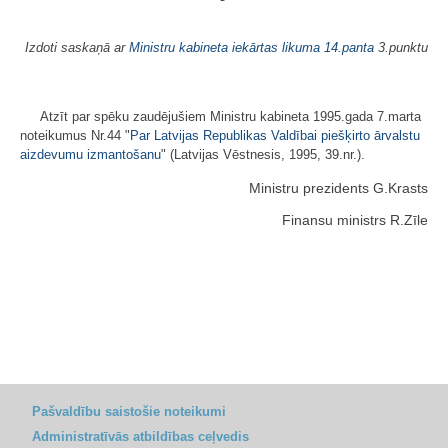
Izdoti saskaņā ar
Ministru kabineta iekārtas likuma
14.panta
3.punktu
Atzīt par spēku zaudējušiem Ministru kabineta 1995.gada 7.marta
noteikumus Nr.44 "
Par Latvijas Republikas Valdībai piešķirto ārvalstu
aizdevumu izmantošanu
" (Latvijas Vēstnesis, 1995, 39.nr.).
Ministru prezidents G.Krasts
Finansu ministrs R.Zīle
Pašvaldību saistošie noteikumi
Administratīvās atbildības ceļvedis