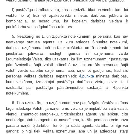
veiktu uzņēmuma labā jebkādus citus priekšdarbus vai palīgdarbību;
f) pastāvīgu darbības vietu, kas paredzēta tikai un vienīgi tam, lai
veiktu no a) līdz e) apakšpunktā minētās darbības jebkurā to
kombinācijā, ar nosacījumu, ka kopējam darbības veidam ir
priekšdarbu vai palīgdarbības raksturs.
5. Neatkarīgi no 1. un 2.punkta noteikumiem, ja persona, kas nav
neatkarīga statusa aģents, uz kuru attiecas 6.punkta noteikumi,
darbojas uzņēmuma labā un tai ir piešķirtas un tā parasti izmanto tai
piešķirtās pilnvaras noslēgt līgumus šī uzņēmuma vārdā
Līgumslēdzējā Valstī, tiks uzskatīts, ka šim uzņēmumam ir pastāvīgā
pārstāvniecība šajā valstī attiecībā uz jebkuru šīs personas šajā
valstī veikto darbību uzņēmuma labā, izņemot gadījumus, kad šīs
personas veiktās darbības nepārsniedz
4.punktā
minētās darbības,
kuru veikšana, izmantojot pastāvīgu darbības vietu, nevar tik t
uzskatīta par pastāvīgo pārstāvniecību saskaņā ar 4.punkta
noteikumiem.
6. Tiks uzskatīts, ka uzņēmumam nav pastāvīgās pārstāvniecības
Līgumslēdzējā Valstī, ja uzņēmums veic uzņēmējdarbību šajā valstī,
vienīgi izmantojot starpnieku, tirdzniecības aģentu vai jebkuru citu
neatkarīga statusa aģentu, ar nosacījumu, ka šīs personas veic savu
parasto uzņēmējdarbību. Tomēr, ja šāda aģenta darbība pilnīgi vai
gandrīz pilnīgi tiek veikta uzņēmuma labā un ja attiecības starp