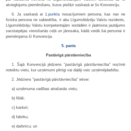
atvieglojumu piemērošanu, kurus piešķir saskaņā ar šo Konvenciju.
6. Ja saskaņā ar
1.punkta
nosacījumiem persona, kas nav ne
fiziska persona ne sabiedrība, ir abu Līgumslēdzēju Valstu rezidents,
Līgumslēdzēju Valstu kompetentajām iestādēm ir jāatrisina jautājums
savstarpējas vienošanās ceļā un jānosaka, kādā veidā šai personai ir
piemērojama šī Konvencija.
5. pants
Pastāvīgā pārstāvniecība
1. Šajā Konvencijā jēdziens "pastāvīgā pārstāvniecība" nozīmē
noteiktu vietu, kur uzņēmumi pilnīgi vai daļēji veic uzņēmējdarbību.
2. Jēdziens "pastāvīgā pārstāvniecība" ietver:
a) uzņēmuma vadības atrašanās vietu;
b) filiāli;
c) kantori;
d) fabriku;
e) darbnīcu; un