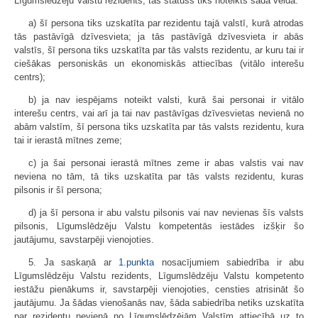
Līgumslēdzēju Valstu rezidents, tās statuss tiks noteikts šādā veidā:
a) šī persona tiks uzskatīta par rezidentu tajā valstī, kurā atrodas
tās pastāvīgā dzīvesvieta; ja tās pastāvīgā dzīvesvieta ir abās
valstīs, šī persona tiks uzskatīta par tās valsts rezidentu, ar kuru tai ir
ciešākas personiskās un ekonomiskās attiecības (vitālo interešu
centrs);
b) ja nav iespējams noteikt valsti, kurā šai personai ir vitālo
interešu centrs, vai arī ja tai nav pastāvīgas dzīvesvietas nevienā no
abām valstīm, šī persona tiks uzskatīta par tās valsts rezidentu, kura
tai ir ierastā mītnes zeme;
c) ja šai personai ierastā mītnes zeme ir abas valstis vai nav
neviena no tām, tā tiks uzskatīta par tās valsts rezidentu, kuras
pilsonis ir šī persona;
d) ja šī persona ir abu valstu pilsonis vai nav nevienas šīs valsts
pilsonis, Līgumslēdzēju Valstu kompetentās iestādes izšķir šo
jautājumu, savstarpēji vienojoties.
5. Ja saskaņā ar
1.punkta
nosacījumiem sabiedrība ir abu
Līgumslēdzēju Valstu rezidents, Līgumslēdzēju Valstu kompetento
iestāžu pienākums ir, savstarpēji vienojoties, censties atrisināt šo
jautājumu. Ja šādas vienošanās nav, šāda sabiedrība netiks uzskatīta
par rezidentu nevienā no Līgumslēdzējām Valstīm attiecībā uz to