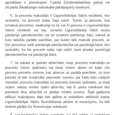
apstākļiem ir piemērojami
7.panta
(Uzņēmējdarbības peļņa) vai
14.panta
(Neatkarīgie individuālie pakalpojumi) noteikumi.
6. Ja procentu maksātājs ir Līgumslēdzējas Valsts rezidents, tiks
uzskatīts, ka procenti rodas šajā valstī. Tomēr, ja persona, kas
izmaksā procentus, neatkarīgi no tā, vai šī persona ir Līgumslēdzējas
Valsts rezidents vai nav, izmanto Līgumslēdzējā Valstī esošo
pastāvīgo pārstāvniecību vai tur izvietoto pastāvīgo bāzi, sakarā ar
kuru radušās parāda saistības, par kurām tiek maksāti procenti, un
šos procentus sedz pastāvīgā pārstāvniecība vai pastāvīgā bāze, tiks
uzskatīts, ka šie procenti rodas tajā valstī, kurā atrodas pastāvīgā
pārstāvniecība vai pastāvīgā bāze.
7. Ja sakarā ar īpašām attiecībām starp procentu maksātāju un
procentu īsteno īpašnieku vai starp viņiem abiem un kādu citu
personu procentu summa, kas attiecas uz parāda prasībām, uz kuru
pamata tā tiek izmaksāta, pārsniedz summu, par kādu būtu varējuši
vienoties procentu maksātājs un procentu īstenais īpašnieks, ja starp
viņiem nebūtu minēto īpašo attiecību, tad šī panta noteikumi tiks
piemēroti tikai attiecībā uz pēdējo minēto summu. Šajā gadījumā
atlikusī maksājumu daļa tiek aplikta ar nodokļiem atbilstoši katras
Līgumslēdzējas Valsts likumdošanas aktiem ar nosacījumu, ka tiek
ievēroti pārējie šīs Konvencijas noteikumi.
8. Līgumslēdzējas Valsts rezidents var tikt aplikts ar nodokļiem