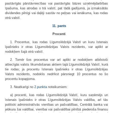
pastāvīgās pārstāvniecības vai pastāvīgās bāzes uzņēmējdarbības
īpašuma, kas atrodas o trā valstī, pat tādā gadījumā, ja izmaksātās
dividendes pilnīgi vai daļēji sastāv no peļņas vai ienākuma, kas rodas
otrā valstī.
11. pants
Procenti
1. Procentus, kas rodas Līgumslēdzējā Valstī un kuru īstenais
īpašnieks ir otras Līgumslēdzējas Valsts rezidents, var aplikt ar
nodokļiem šajā otrā valstī.
2. Tomēr šos procentus var arī aplikt ar nodokļiem atbilstoši
attiecīgās valsts likumdošanas aktiem tajā Līgumslēdzējā Valstī, kurā
tie rodas; ja procentu īstenais īpašnieks ir otras Līgumslēdzējas
Valsts rezidents, nodoklis nedrīkst pārsniegt 10 procentus no šo
procentu kopapjoma.
3. Neatkarīgi no
2.punkta
noteikumiem:
a) procenti, kas rodas Līgumslēdzējā Valstī, kuru saņēmējs un
īstenais īpašnieks ir otras Līgumslēdzējas Valsts valdība, arī tās
politiski administratīvās vienības un pašvaldības, Centrālā banka vai
jebkura šai valdībai, vienībai vai pašvaldībai pilnībā piederoša finansu