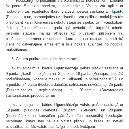
4. Neatkarīgi no jebkuriem šīs Konvencijas noteikumiem, izņemot
šī panta 5.punktā noteikto, Līgumslēdzēja Valsts var aplikt ar
nodokļiem tās rezidentus (kuru statusu nosaka saskaņā ar
4.pantu
(Rezidents)) un, pamatojoties uz pilsonību, var aplikt ar nodokļiem tās
pilsoņus it kā šī Konvencija nebūtu stājusies spēkā. Šīm vajadzībām
jēdziens "pilsonis" desmit gadu ilgā periodā pēc turpmāk minēto
personu statusa maiņas attiecas uz bijušajiem pilsoņiem vai
bijušajiem ilgtermiņa rezidentiem, kuru statusa maiņas pamatā kā
viens no galvenajiem iemesliem ir bijis nolūks izvairīties no nodokļu
maksāšanas.
5. Ceturtā punkta noteikumi neietekmē:
a) atvieglojumus, kādus Līgumslēdzēja Valsts piešķir saskaņā ar
9.panta (Saistītie uzņēmumi) 2.punktu, 18.panta (Pensijas, sociālā
nodrošināšana, ikgadējie maksājumi, alimenti un bērnu pabalsti) 2. un
5.punktu, 24.pantu (Nodokļu dubultās uzlikšanas novēršana), 25.pantu
(Diskriminācijas nepieļaušana) un 26.pantu (Savstarpējās
saskaņošanas procedūra); un
b) atvieglojumus, kādus Līgumslēdzēja Valsts piešķir saskaņā ar
19.pantu (Valdības dienests), 20.pantu (Studenti) un 28.pantu
(Diplomātisko un konsulāro pārstāvniecību personāls) fiziskajām
personām, kuras nav ne šīs valsts pilsoņi un kuras arī netiek
uzskatītas par šīs valsts pastāvīgajiem iedzīvotājiem.