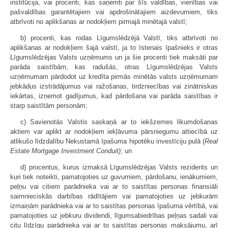
institūcija, vai procenti, kas saņemti par šīs valdības, vienības vai
pašvaldības garantētajiem vai apdrošinātajiem aizdevumiem, tiks
atbrīvoti no aplikšanas ar nodokļiem pirmajā minētajā valstī;
b) procenti, kas rodas Līgumslēdzējā Valstī, tiks atbrīvoti no
aplikšanas ar nodokļiem šajā valstī, ja to īstenais īpašnieks ir otras
Līgumslēdzējas Valsts uzņēmums un ja šie procenti tiek maksāti par
parāda saistībām, kas radušās, otras Līgumslēdzējas Valsts
uzņēmumam pārdodot uz kredīta pirmās minētās valsts uzņēmumam
jebkādus izstrādājumus vai ražošanas, tirdzniecības vai zinātniskas
iekārtas, izņemot gadījumus, kad pārdošana vai parāda saistības ir
starp saistītām personām;
c) Savienotās Valstis saskaņā ar to iekšzemes likumdošanas
aktiem var aplikt ar nodokļiem iekļāvuma pārsniegumu attiecībā uz
atlikušo līdzdalību Nekustamā īpašuma hipotēku investīciju pulā (
Real
Estate Mortgage Investment Conduit)
; un
d) procentus, kurus izmaksā Līgumslēdzējas Valsts rezidents un
kuri tiek noteikti, pamatojoties uz guvumiem, pārdošanu, ienākumiem,
peļņu vai citiem parādnieka vai ar to saistītas personas finansiāli
saimnieciskās darbības rādītājiem vai pamatojoties uz jebkurām
izmaiņām parādnieka vai ar to saistītas personas īpašuma vērtībā, vai
pamatojoties uz jebkuru dividendi, līgumsabiedrības peļņas sadali vai
citu līdzīgu parādnieka vai ar to saistītas personas maksājumu, arī