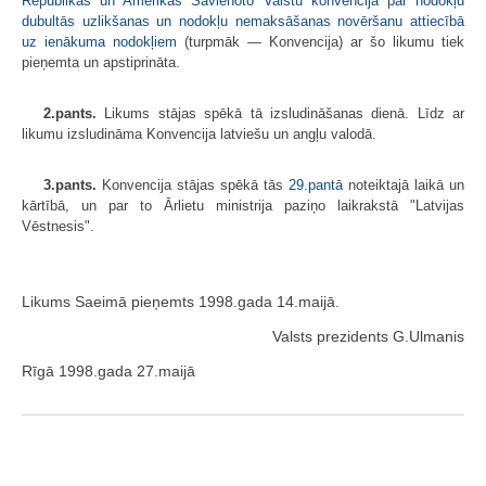
Republikas un Amerikas Savienoto Valstu konvencija par nodokļu
dubultās uzlikšanas un nodokļu nemaksāšanas novēršanu attiecībā
uz ienākuma nodokļiem
(turpmāk — Konvencija) ar šo likumu tiek
pieņemta un apstiprināta.
2.pants.
Likums stājas spēkā tā izsludināšanas dienā. Līdz ar
likumu izsludināma Konvencija latviešu un angļu valodā.
3.pants.
Konvencija stājas spēkā tās
29.pantā
noteiktajā laikā un
kārtībā, un par to Ārlietu ministrija paziņo laikrakstā "Latvijas
Vēstnesis".
Likums Saeimā pieņemts 1998.gada 14.maijā.
Valsts prezidents G.Ulmanis
Rīgā 1998.gada 27.maijā