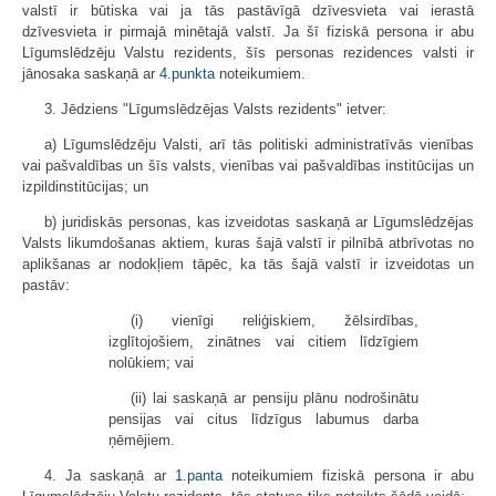
valstī ir būtiska vai ja tās pastāvīgā dzīvesvieta vai ierastā
dzīvesvieta ir pirmajā minētajā valstī. Ja šī fiziskā persona ir abu
Līgumslēdzēju Valstu rezidents, šīs personas rezidences valsti ir
jānosaka saskaņā ar
4.punkta
noteikumiem.
3. Jēdziens "Līgumslēdzējas Valsts rezidents" ietver:
a) Līgumslēdzēju Valsti, arī tās politiski administratīvās vienības
vai pašvaldības un šīs valsts, vienības vai pašvaldības institūcijas un
izpildinstitūcijas; un
b) juridiskās personas, kas izveidotas saskaņā ar Līgumslēdzējas
Valsts likumdošanas aktiem, kuras šajā valstī ir pilnībā atbrīvotas no
aplikšanas ar nodokļiem tāpēc, ka tās šajā valstī ir izveidotas un
pastāv:
(i) vienīgi reliģiskiem, žēlsirdības,
izglītojošiem, zinātnes vai citiem līdzīgiem
nolūkiem; vai
(ii) lai saskaņā ar pensiju plānu nodrošinātu
pensijas vai citus līdzīgus labumus darba
ņēmējiem.
4. Ja saskaņā ar
1.panta
noteikumiem fiziskā persona ir abu