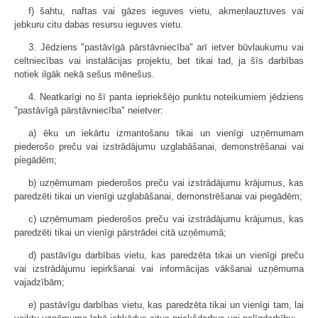
f) šahtu, naftas vai gāzes ieguves vietu, akmeņlauztuves vai
jebkuru citu dabas resursu ieguves vietu.
3. Jēdziens "pastāvīgā pārstāvniecība" arī ietver būvlaukumu vai
celtniecības vai instalācijas projektu, bet tikai tad, ja šīs darbības
notiek ilgāk nekā sešus mēnešus.
4. Neatkarīgi no šī panta iepriekšējo punktu noteikumiem jēdziens
"pastāvīgā pārstāvniecība" neietver:
a) ēku un iekārtu izmantošanu tikai un vienīgi uzņēmumam
piederošo preču vai izstrādājumu uzglabāšanai, demonstrēšanai vai
piegādēm;
b) uzņēmumam piederošos preču vai izstrādājumu krājumus, kas
paredzēti tikai un vienīgi uzglabāšanai, demonstrēšanai vai piegādēm;
c) uzņēmumam piederošos preču vai izstrādājumu krājumus, kas
paredzēti tikai un vienīgi pārstrādei citā uzņēmumā;
d) pastāvīgu darbības vietu, kas paredzēta tikai un vienīgi preču
vai izstrādājumu iepirkšanai vai informācijas vākšanai uzņēmuma
vajadzībām;
e) pastāvīgu darbības vietu, kas paredzēta tikai un vienīgi tam, lai