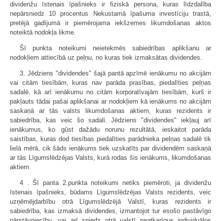
dividenžu īstenais īpašnieks ir fiziskā persona, kuras līdzdalība
nepārsniedz 10 procentus Nekustamā īpašuma investīciju trastā,
pretējā gadījumā ir piemērojama iekšzemes likumdošanas aktos
noteiktā nodokļa likme.
Šī punkta noteikumi neietekmēs sabiedrības aplikšanu ar
nodokļiem attiecībā uz peļņu, no kuras tiek izmaksātas dividendes.
3. Jēdziens "dividendes" šajā pantā apzīmē ienākumu no akcijām
vai citām tiesībām, kuras nav parāda prasības, piedalīties peļņas
sadalē, kā arī ienākumu no citām korporatīvajām tiesībām, kurš ir
pakļauts tādai pašai aplikšanai ar nodokļiem kā ienākums no akcijām
saskaņā ar tās valsts likumdošanas aktiem, kuras rezidents ir
sabiedrība, kas veic šo sadali. Jēdziens "dividendes" iekļauj arī
ienākumus, ko gūst dažādu norunu rezultātā, ieskaitot parāda
saistības, kuras dod tiesības piedalīties parādnieka peļņas sadalē tik
lielā mērā, cik šāds ienākums tiek uzskatīts par dividendēm saskaņā
ar tās Līgumslēdzējas Valsts, kurā rodas šis ienākums, likumdošanas
aktiem.
4 . Šī panta 2.punkta noteikumi netiks piemēroti, ja dividenžu
īstenais īpašnieks, būdams Līgumslēdzējas Valsts rezidents, veic
uzņēmējdarbību otrā Līgumslēdzējā Valstī, kuras rezidents ir
sabiedrība, kas izmaksā dividendes, izmantojot tur esošo pastāvīgo
pārstāvniecību, vai arī sniedz otrā valstī neatkarīgus individuālos