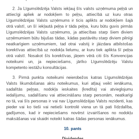
2. Ja Līgumslēdzēja Valsts iekļauj šīs valsts uzņēmuma peļņā un
attiecīgi apliek ar nodokļiem to peļņu, attiecībā uz kuru otras
Līgumslēdzējas Valsts uzņēmums ir ticis aplikts ar nodokļiem šajā
otrā valstī, un šī iekļautā peļņa ir tāda peļņa, kuru būtu guvis pirmās
Līgumslēdzējas Valsts uzņēmums, ja attiecības starp šiem diviem
uzņēmumiem būtu bijušas tādas, kādas pastāvētu starp diviem pilnīgi
neatkarīgiem uzņēmumiem, tad otrai valstij ir jāizdara atbilstošas
korektīvas attiecībā uz nodokļa lielumu, ar kuru tiek aplikta šī peļņa
otrā valstī. Nosakot šīs korektīvas, jāņem vērā citi šīs Konvencijas
noteikumi un, ja nepieciešams, jārīko Līgumslēdzēju Valstu
kompetento iestāžu konsultācijas.
3. Pirmā punkta noteikumi neierobežos katras Līgumslēdzējas
Valsts likumdošanas aktu noteikumus, kuri atļauj veikt ienākuma,
sadalītās peļņas, nodokļa ieskaites (kredīta) vai atvieglojumu
iedalījumu, sadalīšanu vai attiecināšanu starp personām, neatkarīgi
no tā, vai šīs personas ir vai nav Līgumslēdzējas Valsts rezidenti, kas
pieder vai ko tieši vai netieši kontrolē viena un tā pati līdzdalība,
gadījumos, kad ir nepieciešams novērst izvairīšanos no nodokļu
maksāšanas vai skaidri noteikt katras šādas personas ienākumus.
10. pants
Dividendes