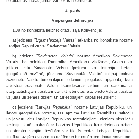
noteikumus, norādījumus vai tiesas nolēmumus.
3. pants
Vispārīgās definīcijas
1.Ja no konteksta neizriet citādi, šajā Konvencijā:
a) jēdziens
"Līgumslēdzēja Valsts"
atkarībā no konteksta nozīmē
Latvijas Republiku vai Savienotās Valstis;
b) jēdziens
"Savienotās
Valstis"
nozīmē Amerikas Savienotās
Valstis, bet neiekļauj Puertoriko, Amerikāņu Virdžīnas, Guamu vai
jebkuru citu Savienoto Valstu īpašumu vai teritoriju. Lietots
ģeogrāfiskā nozīmē, jēdziens "Savienotās Valstis" iekļauj jebkuru
Savienoto Valstu teritoriālajiem ūdeņiem piegulošu apgabalu, kurā
atbilstoši Savienoto Valstu likumdošanas aktiem un saskaņā ar
starptautiskajām tiesībām var tikt īstenotas Savienoto Valstu tiesības
uz jūras un zemes dzīlēm un tur esošajiem dabas resursiem;
c) jēdziens
"Latvijas Republika"
nozīmē Latvijas Republiku, un,
lietots ģeogrāfiskā nozīmē, tas apzīmē Latvijas Republikas teritoriju
un jebkuru citu Latvijas Republikas teritoriālajiem ūdeņiem piegulošu
teritoriju, kurā saskaņā ar Latvijas Republikas likumdošanas aktiem
un starptautiskajām tiesībām var tikt īstenotas Latvijas Republikas
tiesības uz jūras un zemes dzīlēm un tur esošajiem dabas resursiem;