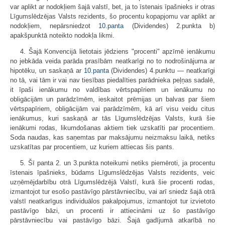
var aplikt ar nodokļiem šajā valstī, bet, ja to īstenais īpašnieks ir otras
Līgumslēdzējas Valsts rezidents, šo procentu kopapjomu var aplikt ar
nodokļiem, nepārsniedzot
10.panta
(Dividendes) 2.punkta b)
apakšpunktā noteikto nodokļa likmi.
4. Šajā Konvencijā lietotais jēdziens "procenti" apzīmē ienākumu
no jebkāda veida parāda prasībām neatkarīgi no to nodrošinājuma ar
hipotēku, un saskaņā ar
10.panta
(Dividendes) 4.punktu — neatkarīgi
no tā, vai tām ir vai nav tiesības piedalīties parādnieka peļņas sadalē,
it īpaši ienākumu no valdības vērtspapīriem un ienākumu no
obligācijām un parādzīmēm, ieskaitot prēmijas un balvas par šiem
vērtspapīriem, obligācijām vai parādzīmēm, kā arī visu veidu citus
ienākumus, kuri saskaņā ar tās Līgumslēdzējas Valsts, kurā šie
ienākumi rodas, likumdošanas aktiem tiek uzskatīti par procentiem.
Soda naudas, kas saņemtas par maksājumu neizmaksu laikā, netiks
uzskatītas par procentiem, uz kuriem attiecas šis pants.
5. Šī panta 2. un 3.punkta noteikumi netiks piemēroti, ja procentu
īstenais īpašnieks, būdams Līgumslēdzējas Valsts rezidents, veic
uzņēmējdarbību otrā Līgumslēdzējā Valstī, kurā šie procenti rodas,
izmantojot tur esošo pastāvīgo pārstāvniecību, vai arī sniedz šajā otrā
valstī neatkarīgus individuālos pakalpojumus, izmantojot tur izvietoto
pastāvīgo bāzi, un procenti ir attiecināmi uz šo pastāvīgo
pārstāvniecību vai pastāvīgo bāzi. Šajā gadījumā atkarībā no