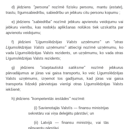
d) jēdziens
"persona"
nozīmē fizisku personu, mantu (
estate
),
trastu, līgumsabiedrību, sabiedrību un jebkuru citu personu kopumu ;
e) jēdziens
"sabiedrība"
nozīmē jebkuru apvienotu veidojumu vai
jebkuru vienību, kas nodokļu aplikšanas nolūkos tiek uzskatīta par
apvienotu veidojumu;
f) jēdzieni
"Līgumslēdzējas Valsts uzņēmums"
un
"otras
Līgumslēdzējas Valsts uzņēmums"
attiecīgi nozīmē uzņēmumu, ko
vada Līgumslēdzējas Valsts rezidents, un uzņēmumu, ko vada otras
Līgumslēdzējas Valsts rezidents;
g) jēdziens
"starptautiskā satiksme"
nozīmē jebkurus
pārvadājumus ar jūras vai gaisa transportu, ko veic Līgumslēdzējas
Valsts uzņēmums, izņemot tos gadījumus, kad jūras vai gaisa
transporta līdzekļi pārvietojas vienīgi otras Līgumslēdzējas Valsts
iekšienē;
h) jēdziens
"kompetentās iestādes"
nozīmē:
(i) Savienotajās Valstīs — finansu ministrijas
sekretāru vai viņa deleģētu pārstāvi; un
(ii) Latvijā — finansu ministriju, vai tās
pilnvarotu pārstāvi.