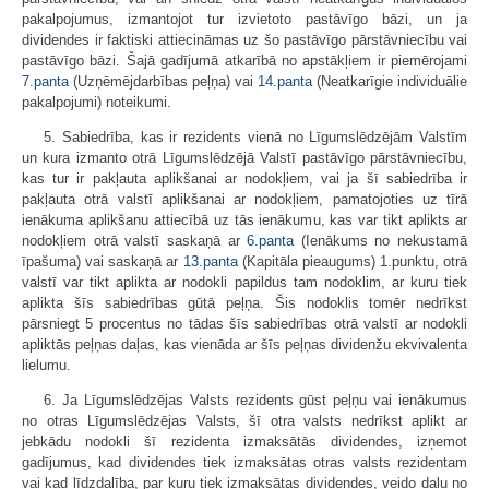
pakalpojumus, izmantojot tur izvietoto pastāvīgo bāzi, un ja
dividendes ir faktiski attiecināmas uz šo pastāvīgo pārstāvniecību vai
pastāvīgo bāzi. Šajā gadījumā atkarībā no apstākļiem ir piemērojami
7.panta
(Uzņēmējdarbības peļņa) vai
14.panta
(Neatkarīgie individuālie
pakalpojumi) noteikumi.
5. Sabiedrība, kas ir rezidents vienā no Līgumslēdzējām Valstīm
un kura izmanto otrā Līgumslēdzējā Valstī pastāvīgo pārstāvniecību,
kas tur ir pakļauta aplikšanai ar nodokļiem, vai ja šī sabiedrība ir
pakļauta otrā valstī aplikšanai ar nodokļiem, pamatojoties uz tīrā
ienākuma aplikšanu attiecībā uz tās ienākumu, kas var tikt aplikts ar
nodokļiem otrā valstī saskaņā ar
6.panta
(Ienākums no nekustamā
īpašuma) vai saskaņā ar
13.panta
(Kapitāla pieaugums) 1.punktu, otrā
valstī var tikt aplikta ar nodokli papildus tam nodoklim, ar kuru tiek
aplikta šīs sabiedrības gūtā peļņa. Šis nodoklis tomēr nedrīkst
pārsniegt 5 procentus no tādas šīs sabiedrības otrā valstī ar nodokli
apliktās peļņas daļas, kas vienāda ar šīs peļņas dividenžu ekvivalenta
lielumu.
6. Ja Līgumslēdzējas Valsts rezidents gūst peļņu vai ienākumus
no otras Līgumslēdzējas Valsts, šī otra valsts nedrīkst aplikt ar
jebkādu nodokli šī rezidenta izmaksātās dividendes, izņemot
gadījumus, kad dividendes tiek izmaksātas otras valsts rezidentam
vai kad līdzdalība, par kuru tiek izmaksātas dividendes, veido daļu no