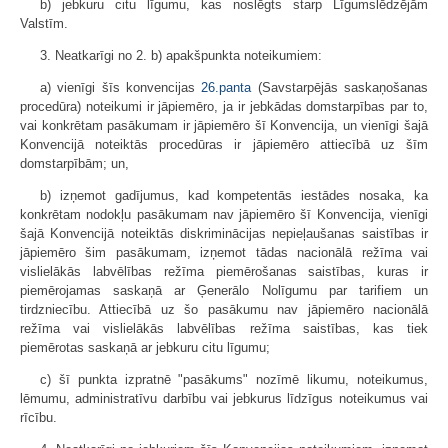
b) jebkuru citu līgumu, kas noslēgts starp Līgumslēdzējām
Valstīm.
3. Neatkarīgi no 2. b) apakšpunkta noteikumiem:
a) vienīgi šīs konvencijas
26.panta
(Savstarpējās saskaņošanas
procedūra) noteikumi ir jāpiemēro, ja ir jebkādas domstarpības par to,
vai konkrētam pasākumam ir jāpiemēro šī Konvencija, un vienīgi šajā
Konvencijā noteiktās procedūras ir jāpiemēro attiecībā uz šīm
domstarpībām; un,
b) izņemot gadījumus, kad kompetentās iestādes nosaka, ka
konkrētam nodokļu pasākumam nav jāpiemēro šī Konvencija, vienīgi
šajā Konvencijā noteiktās diskriminācijas nepieļaušanas saistības ir
jāpiemēro šim pasākumam, izņemot tādas nacionālā režīma vai
vislielākās labvēlības režīma piemērošanas saistības, kuras ir
piemērojamas saskaņā ar Ģenerālo Nolīgumu par tarifiem un
tirdzniecību. Attiecībā uz šo pasākumu nav jāpiemēro nacionālā
režīma vai vislielākās labvēlības režīma saistības, kas tiek
piemērotas saskaņā ar jebkuru citu līgumu;
c) šī punkta izpratnē "pasākums" nozīmē likumu, noteikumus,
lēmumu, administratīvu darbību vai jebkurus līdzīgus noteikumus vai
rīcību.