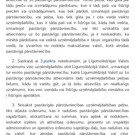
tādu preču vai izstrādājumu pārdošanu, kuri ir tādi paši vai līdzīgi
precēm vai izstrādājumiem, kas tiek pārdoti, izmantojot pastāvīgo
pārstāvniecību, vai peļņa, kas tiek gūta pa r cita veida veikto
uzņēmējdarbību, kas ir tāda pati vai ir līdzīga tai, kāda tiek veikta,
izmantojot pastāvīgo pārstāvniecību, var tikt uzskatīta par
attiecināmu uz šo pastāvīgo pārstāvniecību, ja ir noskaidrots, ka
minētā pārdošana vai veiktā uzņēmējdarbība ir tikusi organizēta tādā
veidā, lai izvairītos no nodokļu maksāšanas valstī, kurā atrodas
pastāvīgā pārstāvniecība.
2. Saskaņā ar
3.punkta
noteikumiem, ja Līgumslēdzējas Valsts
uzņēmums veic uzņēmējdarbību otrā Līgumslēdzējā Valstī, izmantojot
tur esošo pastāvīgo pārstāvniecību, katrā Līgumslēdzējā Valstī uz šo
pastāvīgo pārstāvniecību attiecināms tāds uzņēmējdarbības peļņas
lielums, kādu tā varētu gūt, ja tā būtu atsevišķs un neatkarīgs
uzņēmums, kas veic vienādu vai līdzīgu uzņēmējdarbību vienādos va
i līdzīgos apstākļos.
3. Nosakot pastāvīgās pārstāvniecības uzņēmējdarbības peļņu,
tiks atļauta izdevumu, kas ir radušies pastāvīgās pārstāvniecības
vajadzībām, atskaitīšana no summas, kuru apliek ar nodokļiem,
ieskaitot izpētes un attīstības izdevumu, procentu un vispārējo
administratīvo un operatīvo izdevumu saprātīgu daļu, kas radušies vai
nu valstī, kur atrodas pastāvīgā pārstāvniecība, vai citur.