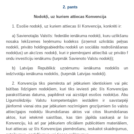
2. pants
Nodokļi, uz kuriem attiecas Konvencija
1. Esošie nodokļi, uz kuriem attiecas šī Konvencija, konkrēti ir:
a) Savienotajās Valstīs: federālie ienākuma nodokļi, kuru uzlikšanu
nosaka Iekšzemes Ieņēmumu kodekss (izņemot uzkrātās peļņas
nodokli, privāto holdingsabiedrību nodokli un sociālās nodrošināšanas
nodokļus) un akcīzes nodokļi, kuri ir piemērojami attiecībā uz privāto f
ondu investīciju ienākumu (turpmāk Savienoto Valstu nodokļi);
b) Latvijas Republikā: uzņēmumu ienākuma nodoklis un
iedzīvotāju ienākuma nodoklis, (turpmāk Latvijas nodokļi).
2. Konvencija tiks piemērota arī jebkuriem identiskiem vai pēc
būtības līdzīgiem nodokļiem, kuri tiks ieviesti pēc šīs Konvencijas
parakstīšanas datuma, papildinot vai aizstājot esošos nodokļus. Abu
Līgumslēdzēju Valstu kompetentajām iestādēm ir savstarpēji
jāinformē vienai otra par jebkuriem nozīmīgiem grozījumiem šo valstu
attiecīgajos nodokļu likumdošanas aktos vai citos likumdošanas
aktos, kuri ietekmē saistības, kas tām jāpilda saskaņā ar šo
Konvenciju, kā arī par jebkuriem oficiāliem publicētiem materiāliem,
kuri attiecas uz šīs Konvencijas piemērošanu, ieskaitot skaidrojumus,