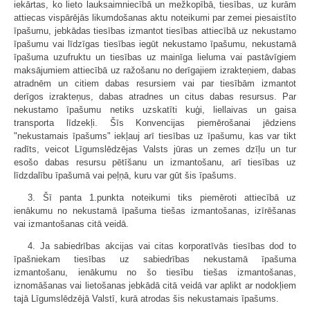
iekārtas, ko lieto lauksaimniecībā un mežkopībā, tiesības, uz kurām
attiecas vispārējās likumdošanas aktu noteikumi par zemei piesaistīto
īpašumu, jebkādas tiesības izmantot tiesības attiecībā uz nekustamo
īpašumu vai līdzīgas tiesības iegūt nekustamo īpašumu, nekustamā
īpašuma uzufruktu un tiesības uz mainīga lieluma vai pastāvīgiem
maksājumiem attiecībā uz ražošanu no derīgajiem izrakteņiem, dabas
atradnēm un citiem dabas resursiem vai par tiesībām izmantot
derīgos izrakteņus, dabas atradnes un citus dabas resursus. Par
nekustamo īpašumu netiks uzskatīti kuģi, liellaivas un gaisa
transporta līdzekļi. Šīs Konvencijas piemērošanai jēdziens
"nekustamais īpašums" iekļauj arī tiesības uz īpašumu, kas var tikt
radīts, veicot Līgumslēdzējas Valsts jūras un zemes dzīļu un tur
esošo dabas resursu pētīšanu un izmantošanu, arī tiesības uz
līdzdalību īpašumā vai peļņā, kuru var gūt šis īpašums.
3. Šī panta 1.punkta noteikumi tiks piemēroti attiecībā uz
ienākumu no nekustamā īpašuma tiešas izmantošanas, izīrēšanas
vai izmantošanas citā veidā.
4. Ja sabiedrības akcijas vai citas korporatīvās tiesības dod to
īpašniekam tiesības uz sabiedrības nekustamā īpašuma
izmantošanu, ienākumu no šo tiesību tiešas izmantošanas,
iznomāšanas vai lietošanas jebkādā citā veidā var aplikt ar nodokļiem
tajā Līgumslēdzējā Valstī, kurā atrodas šis nekustamais īpašums.