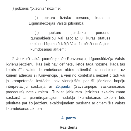
i) jēdziens
"pilsonis"
nozīmē:
(i) jebkuru fizisku personu, kurai ir
Līgumslēdzējas Valsts pilsonība;
(ii) jebkuru juridisku personu,
līgumsabiedrību vai asociāciju, kuras statuss
izriet no Līgumslēdzējā Valstī spēkā esošajiem
likumdošanas aktiem;
2. Jebkurā laikā, piemērojot šo Konvenciju, Līgumslēdzēja Valsts
ikvienu jēdzienu, kas šeit nav definēts, lietos tādā nozīmē, kādā tas
lietots šīs valsts likumdošanas aktos attiecībā uz nodokļiem, uz
kuriem attiecas šī Konvencija, ja vien no konteksta neizriet citādi vai
ja kompetentās iestādes nav vienojušās par šī jēdziena kopēju
interpretāciju saskaņā ar
26.panta
(Savstarpējās saskaņošanas
procedūra) noteikumiem. Turklāt jebkuram jēdzienu skaidrojumam
saskaņā ar piemērojamajiem nodokļu likumdošanas aktiem būs
prioritāte pār šo jēdzienu skaidrojumiem saskaņā ar citiem šīs valsts
likumdošanas aktiem.
4. pants
Rezidents