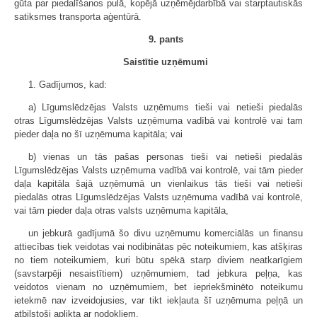
gūta par piedalīšanos pulā, kopējā uzņēmējdarbībā vai starptautiskās
satiksmes transporta aģentūrā.
9. pants
Saistītie uzņēmumi
1. Gadījumos, kad:
a) Līgumslēdzējas Valsts uzņēmums tieši vai netieši piedalās
otras Līgumslēdzējas Valsts uzņēmuma vadībā vai kontrolē vai tam
pieder daļa no šī uzņēmuma kapitāla; vai
b) vienas un tās pašas personas tieši vai netieši piedalās
Līgumslēdzējas Valsts uzņēmuma vadībā vai kontrolē, vai tām pieder
daļa kapitāla šajā uzņēmumā un vienlaikus tās tieši vai netieši
piedalās otras Līgumslēdzējas Valsts uzņēmuma vadībā vai kontrolē,
vai tām pieder daļa otras valsts uzņēmuma kapitāla,
un jebkurā gadījumā šo divu uzņēmumu komerciālās un finansu
attiecības tiek veidotas vai nodibinātas pēc noteikumiem, kas atšķiras
no tiem noteikumiem, kuri būtu spēkā starp diviem neatkarīgiem
(savstarpēji nesaistītiem) uzņēmumiem, tad jebkura peļņa, kas
veidotos vienam no uzņēmumiem, bet iepriekšminēto noteikumu
ietekmē nav izveidojusies, var tikt iekļauta šī uzņēmuma peļņā un
atbilstoši aplikta ar nodokļiem.