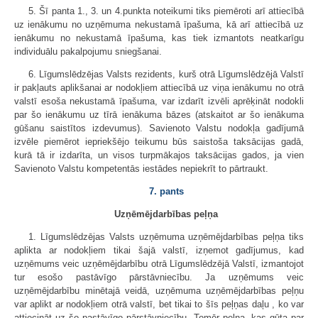
5. Šī panta 1., 3. un 4.punkta noteikumi tiks piemēroti arī attiecībā
uz ienākumu no uzņēmuma nekustamā īpašuma, kā arī attiecībā uz
ienākumu no nekustamā īpašuma, kas tiek izmantots neatkarīgu
individuālu pakalpojumu sniegšanai.
6. Līgumslēdzējas Valsts rezidents, kurš otrā Līgumslēdzējā Valstī
ir pakļauts aplikšanai ar nodokļiem attiecībā uz viņa ienākumu no otrā
valstī esoša nekustamā īpašuma, var izdarīt izvēli aprēķināt nodokli
par šo ienākumu uz tīrā ienākuma bāzes (atskaitot ar šo ienākuma
gūšanu saistītos izdevumus). Savienoto Valstu nodokļa gadījumā
izvēle piemērot iepriekšējo teikumu būs saistoša taksācijas gadā,
kurā tā ir izdarīta, un visos turpmākajos taksācijas gados, ja vien
Savienoto Valstu kompetentās iestādes nepiekrīt to pārtraukt.
7. pants
Uzņēmējdarbības peļņa
1. Līgumslēdzējas Valsts uzņēmuma uzņēmējdarbības peļņa tiks
aplikta ar nodokļiem tikai šajā valstī, izņemot gadījumus, kad
uzņēmums veic uzņēmējdarbību otrā Līgumslēdzējā Valstī, izmantojot
tur esošo pastāvīgo pārstāvniecību. Ja uzņēmums veic
uzņēmējdarbību minētajā veidā, uzņēmuma uzņēmējdarbības peļņu
var aplikt ar nodokļiem otrā valstī, bet tikai to šīs peļņas daļu , ko var
attiecināt uz šo pastāvīgo pārstāvniecību. Tomēr peļņa, kas gūta par