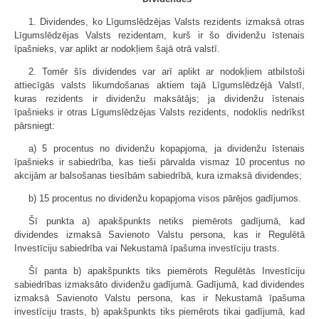
1. Dividendes, ko Līgumslēdzējas Valsts rezidents izmaksā otras
Līgumslēdzējas Valsts rezidentam, kurš ir šo dividenžu īstenais
īpašnieks, var aplikt ar nodokļiem šajā otrā valstī.
2. Tomēr šīs dividendes var arī aplikt ar nodokļiem atbilstoši
attiecīgās valsts likumdošanas aktiem tajā Līgumslēdzējā Valstī,
kuras rezidents ir dividenžu maksātājs; ja dividenžu īstenais
īpašnieks ir otras Līgumslēdzējas Valsts rezidents, nodoklis nedrīkst
pārsniegt:
a) 5 procentus no dividenžu kopapjoma, ja dividenžu īstenais
īpašnieks ir sabiedrība, kas tieši pārvalda vismaz 10 procentus no
akcijām ar balsošanas tiesībām sabiedrībā, kura izmaksā dividendes;
b) 15 procentus no dividenžu kopapjoma visos pārējos gadījumos.
Šī punkta a) apakšpunkts netiks piemērots gadījumā, kad
dividendes izmaksā Savienoto Valstu persona, kas ir Regulētā
Investīciju sabiedrība vai Nekustamā īpašuma investīciju trasts.
Šī panta b) apakšpunkts tiks piemērots Regulētās Investīciju
sabiedrības izmaksāto dividenžu gadījumā. Gadījumā, kad dividendes
izmaksā Savienoto Valstu persona, kas ir Nekustamā īpašuma
investīciju trasts, b) apakšpunkts tiks piemērots tikai gadījumā, kad