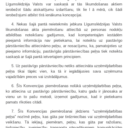
Līgumslēdzēja Valsts var saskaņā ar tās likumdošanas aktiem
ierobežot šādu atskaitījumu izdarīšanu, tik lie l ā mērā, cik šādi
ierobežojumi atbilst tīrā ienākuma koncepcijai.
4. Nekas šajā pantā neietekmēs jebkura Līgumslēdzējas Valsts
likumdošanas akta piemērošanu attiecībā uz personas nodokļu
atbildības noteikšanu gadījumos, kad kompetentajām iestādēm
pieejamā informācija nav pietiekama, lai noteiktu uz pastāvīgo
pārstāvniecību attiecināmo peļņu, ar nosacījumu, ka, pamatojoties uz
pieejamo informāciju, pastāvīgās pārstāvniecības peļņa tiek noteikta
saskaņā ar šajā pantā ietvertajiem principiem.
5. Uz pastāvīgo pārstāvniecību netiks attiecināta uzņēmējdarbības
peļņa tikai tāpēc vien, ka tā ir iegādājusies sava uzņēmuma
vajadzībām preces vai izstrādājumus.
6. Šīs Konvencijas piemērošanas nolūkā uzņēmējdarbības peļņa,
ko attiecina uz pastāvīgo pārstāvniecību, katru gadu ir jānosaka ar
vienu un to pašu metodi, izņemot gadījumus, kad ir pietiekams
pamats rīkoties citādi.
7. Šīs Konvencijas piemērošanai jēdziens "uzņēmējdarbības
peļņa" nozīmē peļņu, kas gūta par tirdzniecības vai uzņēmējdarbības
veikšanu. Tā iekļauj, piemēram, peļņu, kas gūta par ražošanu,
tirdzniecību, zvejniecību, transporta pārvadājumiem, komunikācijām