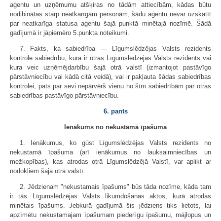
aģentu un uzņēmumu atšķiras no tādām attiecībām, kādas būtu
nodibinātas starp neatkarīgām personām, šādu aģentu nevar uzskatīt
par neatkarīga statusa aģentu šajā punktā minētajā nozīmē. Šādā
gadījumā ir jāpiemēro 5.punkta noteikumi.
7. Fakts, ka sabiedrība — Līgumslēdzējas Valsts rezidents
kontrolē sabiedrību, kura ir otras Līgumslēdzējas Valsts rezidents vai
kura veic uzņēmējdarbību šajā otrā valstī (izmantojot pastāvīgo
pārstāvniecību vai kādā citā veidā), vai ir pakļauta šādas sabiedrības
kontrolei, pats par sevi nepārvērš vienu no šīm sabiedrībām par otras
sabiedrības pastāvīgo pārstāvniecību.
6. pants
Ienākums no nekustamā īpašuma
1. Ienākumus, ko gūst Līgumslēdzējas Valsts rezidents no
nekustamā īpašuma (arī ienākumus no lauksaimniecības un
mežkopības), kas atrodas otrā Līgumslēdzējā Valstī, var aplikt ar
nodokļiem šajā otrā valstī.
2. Jēdzienam "nekustamais īpašums" būs tāda nozīme, kāda tam
ir tās Līgumslēdzējas Valsts likumdošanas aktos, kurā atrodas
minētais īpašums. Jebkurā gadījumā šis jēdziens tiks lietots, lai
apzīmētu nekustamajam īpašumam piederīgu īpašumu, mājlopus un