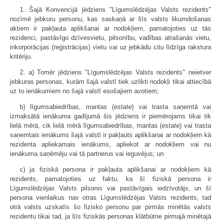
1. Šajā Konvencijā jēdziens "Līgumslēdzējas Valsts rezidents"
nozīmē jebkuru personu, kas saskaņā ar šīs valsts likumdošanas
aktiem ir pakļauta aplikšanai ar nodokļiem, pamatojoties uz tās
rezidenci, pastāvīgo dzīvesvietu, pilsonību, vadības atrašanās vietu,
inkorporācijas (reģistrācijas) vietu vai uz jebkādu citu līdzīga rakstura
kritēriju.
2. a) Tomēr jēdziens "Līgumslēdzējas Valsts rezidents" neietver
jebkuras personas, kurām šajā valstī tiek uzlikti nodokļi tikai attiecībā
uz to ienākumiem no šajā valstī esošajiem avotiem;
b) līgumsabiedrības, mantas (
estate
) vai trasta saņemtā vai
izmaksātā ienākuma gadījumā šis jēdziens ir piemērojams tikai tik
lielā mērā, cik lielā mērā līgumsabiedrības, mantas (
estate
) vai trasta
saņemtais ienākums šajā valstī ir pakļauts aplikšanai ar nodokļiem kā
rezidenta apliekamais ienākums, apliekot ar nodokļiem vai nu
ienākuma saņēmēju vai tā partnerus vai ieguvējus; un
c) ja fiziskā persona ir pakļauta aplikšanai ar nodokļiem kā
rezidents, pamatojoties uz faktu, ka šī fiziskā persona ir
Līgumslēdzējas Valsts pilsonis vai pastāvīgais iedzīvotājs, un šī
persona vienlaikus nav otras Līgumslēdzējas Valsts rezidents, tad
otrā valsts uzskatīs šo fizisko personu par pirmās minētās valsts
rezidentu tikai tad, ja šīs fiziskās personas klātbūtne pirmajā minētajā