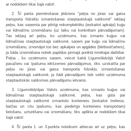
ar nodokļiem tikai šajā valstī.
2. Šī panta piemērošanai jēdziens "peļņa no jūras vai gaisa
transporta līdzekļu izmantošanas starptautiskajā satiksmē" iekļauj
peļņu, kas saņemta par pilnīgi nokomplektētu (ieskaitot apkalpi) kuģu
vai lidmašīnu iznomāšanu (uz laiku vai konkrētam pārvadājumam).
Tas iekļauj arī peļņu, ko uzņēmums, kas izmanto kuģus vai
lidmašīnas starptautiskajā satiksmē, saņem par kuģu vai lidmašīnu
iznomāšanu, iznomājot tos bez apkalpes un apgādes (bērboutčarters),
ja šāda iznomāšana notiek papildus pirmajā punktā minētajai darbībai.
Peļņa , ko uzņēmums saņem, veicot katrā Līgumslēdzējā Valstī
pasažieru vai īpašuma iekšzemes pārvadājumus, tiks uzskatīta par
peļņu no jūras vai gaisa transporta līdzekļu izmantošanas
starptautiskajā satiksmē, ja šādi pārvadājumi tiek veikti uzņēmuma
starptautiskās satiksmes pārvadājumu ietvaros.
3. Līgumslēdzējas Valsts uzņēmuma, kas izmanto kuģus vai
lidmašīnas starptautiskajā satiksmē, peļņa, kas gūta par
starptautiskajā satiksmē izmantoto konteineru (ieskaitot treilerus,
baržas un citu īpašumu, kas piederīgs konteineru transportam)
lietošanu, uzturēšanu vai iznomāšanu, tiks aplikta ar nodokļiem tikai
šajā valstī.
4. Šī panta 1. un 3.punkta noteikumi attiecas arī uz peļņu, kas