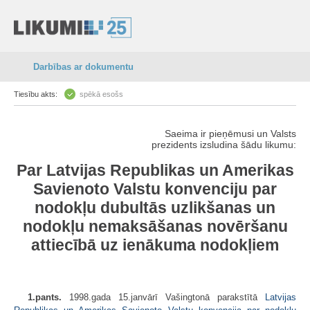
Darbības ar dokumentu
Tiesību akts:
spēkā esošs
Saeima ir pieņēmusi un Valsts
prezidents izsludina šādu likumu:
Par Latvijas Republikas un Amerikas
Savienoto Valstu konvenciju par
nodokļu dubultās uzlikšanas un
nodokļu nemaksāšanas novēršanu
attiecībā uz ienākuma nodokļiem
1.pants.
1998.gada 15.janvārī Vašingtonā parakstītā
Latvijas