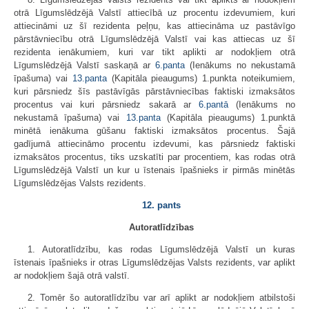
otrā Līgumslēdzējā Valstī attiecībā uz procentu izdevumiem, kuri
attiecināmi uz šī rezidenta peļņu, kas attiecināma uz pastāvīgo
pārstāvniecību otrā Līgumslēdzējā Valstī vai kas attiecas uz šī
rezidenta ienākumiem, kuri var tikt aplikti ar nodokļiem otrā
Līgumslēdzējā Valstī saskaņā ar
6.panta
(Ienākums no nekustamā
īpašuma) vai
13.panta
(Kapitāla pieaugums) 1.punkta noteikumiem,
kuri pārsniedz šīs pastāvīgās pārstāvniecības faktiski izmaksātos
procentus vai kuri pārsniedz sakarā ar
6.pantā
(Ienākums no
nekustamā īpašuma) vai
13.panta
(Kapitāla pieaugums) 1.punktā
minētā ienākuma gūšanu faktiski izmaksātos procentus. Šajā
gadījumā attiecināmo procentu izdevumi, kas pārsniedz faktiski
izmaksātos procentus, tiks uzskatīti par procentiem, kas rodas otrā
Līgumslēdzējā Valstī un kur u īstenais īpašnieks ir pirmās minētās
Līgumslēdzējas Valsts rezidents.
12. pants
Autoratlīdzības
1. Autoratlīdzību, kas rodas Līgumslēdzējā Valstī un kuras
īstenais īpašnieks ir otras Līgumslēdzējas Valsts rezidents, var aplikt
ar nodokļiem šajā otrā valstī.
2. Tomēr šo autoratlīdzību var arī aplikt ar nodokļiem atbilstoši