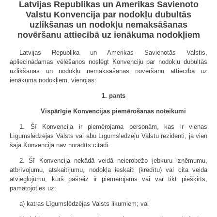
Latvijas Republikas un Amerikas Savienoto
Valstu Konvencija par nodokļu dubultās
uzlikšanas un nodokļu nemaksāšanas
novēršanu attiecībā uz ienākuma nodokļiem
Latvijas Republika un Amerikas Savienotās Valstis,
apliecinādamas vēlēšanos noslēgt Konvenciju par nodokļu dubultās
uzlikšanas un nodokļu nemaksāšanas novēršanu attiecībā uz
ienākuma nodokļiem, vienojas:
1. pants
Vispārīgie Konvencijas piemērošanas noteikumi
1. Šī Konvencija ir piemērojama personām, kas ir vienas
Līgumslēdzējas Valsts vai abu Līgumslēdzēju Valstu rezidenti, ja vien
šajā Konvencijā nav norādīts citādi.
2. Šī Konvencija nekādā veidā neierobežo jebkuru izņēmumu,
atbrīvojumu, atskaitījumu, nodokļa ieskaiti (kredītu) vai cita veida
atvieglojumu, kurš pašreiz ir piemērojams vai var tikt piešķirts,
pamatojoties uz:
a) katras Līgumslēdzējas Valsts likumiem; vai