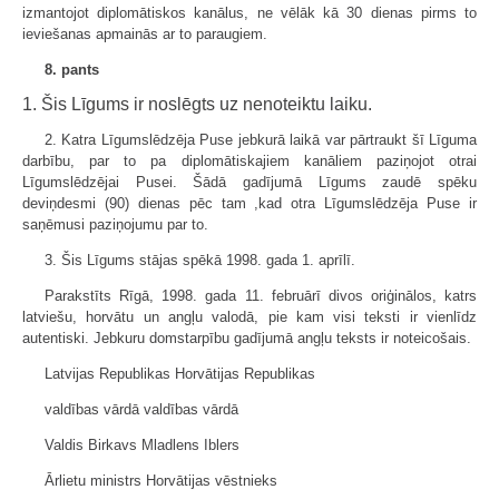
izmantojot diplomātiskos kanālus, ne vēlāk kā 30 dienas pirms to
ieviešanas apmainās ar to paraugiem.
8. pants
1. Šis Līgums ir noslēgts uz nenoteiktu laiku.
2. Katra Līgumslēdzēja Puse jebkurā laikā var pārtraukt šī Līguma
darbību, par to pa diplomātiskajiem kanāliem paziņojot otrai
Līgumslēdzējai Pusei. Šādā gadījumā Līgums zaudē spēku
deviņdesmi (90) dienas pēc tam ,kad otra Līgumslēdzēja Puse ir
saņēmusi paziņojumu par to.
3. Šis Līgums stājas spēkā 1998. gada 1. aprīlī.
Parakstīts Rīgā, 1998. gada 11. februārī divos oriģinālos, katrs
latviešu, horvātu un angļu valodā, pie kam visi teksti ir vienlīdz
autentiski. Jebkuru domstarpību gadījumā angļu teksts ir noteicošais.
Latvijas Republikas Horvātijas Republikas
valdības vārdā valdības vārdā
Valdis Birkavs Mladlens Iblers
Ārlietu ministrs Horvātijas vēstnieks