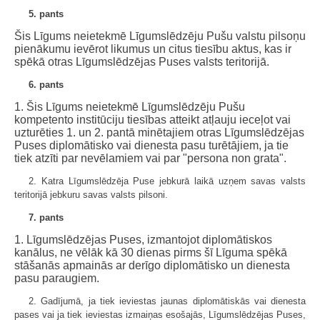
5. pants
Šis Līgums neietekmē Līgumslēdzēju Pušu valstu pilsoņu
pienākumu ievērot likumus un citus tiesību aktus, kas ir
spēkā otras Līgumslēdzējas Puses valsts teritorijā.
6. pants
1. Šis Līgums neietekmē Līgumslēdzēju Pušu
kompetento institūciju tiesības atteikt atļauju ieceļot vai
uzturēties 1. un 2. pantā minētajiem otras Līgumslēdzējas
Puses diplomātisko vai dienesta pasu turētājiem, ja tie
tiek atzīti par nevēlamiem vai par "persona non grata".
2. Katra Līgumslēdzēja Puse jebkurā laikā uzņem savas valsts
teritorijā jebkuru savas valsts pilsoni.
7. pants
1. Līgumslēdzējas Puses, izmantojot diplomātiskos
kanālus, ne vēlāk kā 30 dienas pirms šī Līguma spēkā
stāšanās apmainās ar derīgo diplomātisko un dienesta
pasu paraugiem.
2. Gadījumā, ja tiek ieviestas jaunas diplomātiskās vai dienesta
pases vai ja tiek ieviestas izmaiņas esošajās, Līgumslēdzējas Puses,