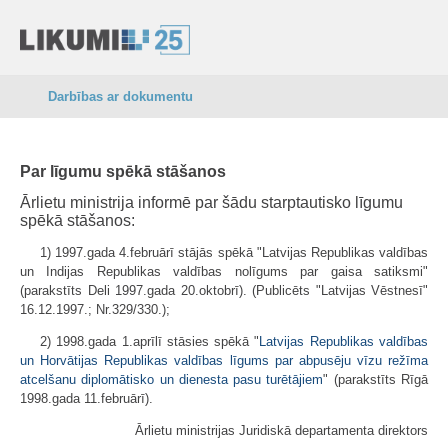
Darbības ar dokumentu
Par līgumu spēkā stāšanos
Ārlietu ministrija informē par šādu starptautisko līgumu
spēkā stāšanos:
1) 1997.gada 4.februārī stājās spēkā "Latvijas Republikas valdības
un Indijas Republikas valdības nolīgums par gaisa satiksmi"
(parakstīts Deli 1997.gada 20.oktobrī). (Publicēts "Latvijas Vēstnesī"
16.12.1997.; Nr.329/330.);
2) 1998.gada 1.aprīlī stāsies spēkā "
Latvijas Republikas valdības
un Horvātijas Republikas valdības līgums par abpusēju vīzu režīma
atcelšanu diplomātisko un dienesta pasu turētājiem
" (parakstīts Rīgā
1998.gada 11.februārī).
Ārlietu ministrijas Juridiskā departamenta direktors