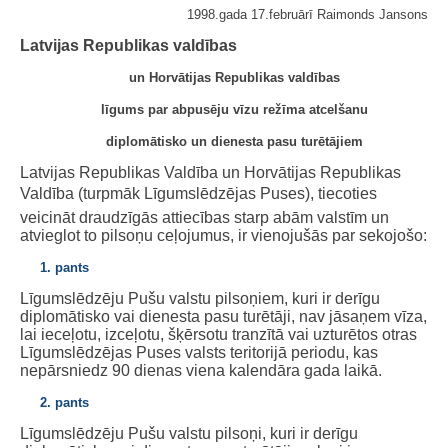
1998.gada 17.februārī Raimonds Jansons
Latvijas Republikas valdības
un Horvātijas Republikas valdības
līgums par abpusēju vīzu režīma atcelšanu
diplomātisko un dienesta pasu turētājiem
Latvijas Republikas Valdība un Horvātijas Republikas
Valdība (turpmāk Līgumslēdzējas Puses), tiecoties
veicināt draudzīgās attiecības starp abām valstīm un
atvieglot to pilsoņu ceļojumus, ir vienojušās par sekojošo:
1. pants
Līgumslēdzēju Pušu valstu pilsoņiem, kuri ir derīgu
diplomātisko vai dienesta pasu turētāji, nav jāsaņem vīza,
lai ieceļotu, izceļotu, šķērsotu tranzītā vai uzturētos otras
Līgumslēdzējas Puses valsts teritorijā periodu, kas
nepārsniedz 90 dienas viena kalendāra gada laikā.
2. pants
Līgumslēdzēju Pušu valstu pilsoņi, kuri ir derīgu