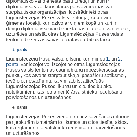
diplomātisko vai dienesta pasu turētāji un kuri ir
diplomātiskās vai konsulārās pārstāvniecības vai
starptautiskas organizācijas līdzstrādnieki otras
Līgumslēdzējas Puses valsts teritorijā, kā arī viņu
ģimenes locekļi, kuri dzīvo ar viņiem kopā un kuri ir
derīgu diplomātisko vai dienesta pasu turētāji, var ieceļot,
uzturēties un atstāt otras Līgumslēdzējas Puses valsts
teritoriju bez vīzas savas oficiālās darbības laikā.
3. pants
Līgumslēdzēju Pušu valstu pilsoņi, kuri minēti
1.
un
2.
pantā
, var ieceļot vai izceļot no otras Līgumslēdzējas
Puses valsts teritorijas caur jebkuru robežšķērsošanas
punktu, kas atvērts starptautiskajai pasažieru satiksmei,
ievērojot nosacījumu, ka viņi atbilst attiecīgās
Līgumslēdzējas Puses likumu un citu tiesību aktu
noteikumiem, kas reglamentē ārvalstnieku ieceļošanu,
pārvietošanos un uzturēšanos.
4. pants
Līgumslēdzējas Puses viena otru bez kavēšanās informē
par jebkurām izmaiņām to likumos un citos tiesību aktos,
kas reglamentē ārvalstnieku ieceļošanu, pārvietošanos
un uzturēšanos.