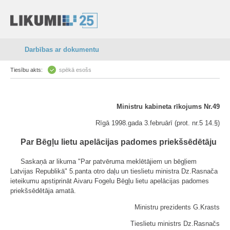
Darbības ar dokumentu
Tiesību akts:
spēkā esošs
Ministru kabineta rīkojums Nr.49
Rīgā 1998.gada 3.februārī (prot. nr.5 14.§)
Par Bēgļu lietu apelācijas padomes priekšsēdētāju
Saskaņā ar likuma "Par patvēruma meklētājiem un bēgļiem
Latvijas Republikā" 5.panta otro daļu un tieslietu ministra Dz.Rasnača
ieteikumu apstiprināt Aivaru Fogelu Bēgļu lietu apelācijas padomes
priekšsēdētāja amatā.
Ministru prezidents G.Krasts
Tieslietu ministrs Dz.Rasnačs