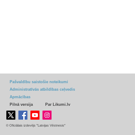
Pašvaldību saistošie noteikumi
Administratīvās atbildības ceļvedis
Apmācības
Pilnā versija
Par Likumi.lv
© Oficiālais izdevējs "Latvijas Vēstnesis"