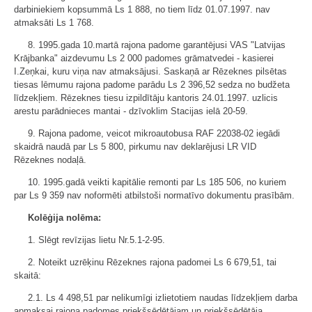
darbiniekiem kopsummā Ls 1 888, no tiem līdz 01.07.1997. nav
atmaksāti Ls 1 768.
8. 1995.gada 10.martā rajona padome garantējusi VAS "Latvijas
Krājbanka" aizdevumu Ls 2 000 padomes grāmatvedei - kasierei
I.Zeņkai, kuru viņa nav atmaksājusi. Saskaņā ar Rēzeknes pilsētas
tiesas lēmumu rajona padome parādu Ls 2 396,52 sedza no budžeta
līdzekļiem. Rēzeknes tiesu izpildītāju kantoris 24.01.1997. uzlicis
arestu parādnieces mantai - dzīvoklim Stacijas ielā 20-59.
9. Rajona padome, veicot mikroautobusa RAF 22038-02 iegādi
skaidrā naudā par Ls 5 800, pirkumu nav deklarējusi LR VID
Rēzeknes nodaļā.
10. 1995.gadā veikti kapitālie remonti par Ls 185 506, no kuriem
par Ls 9 359 nav noformēti atbilstoši normatīvo dokumentu prasībām.
Kolēģija nolēma:
1. Slēgt revīzijas lietu Nr.5.1-2-95.
2. Noteikt uzrēķinu Rēzeknes rajona padomei Ls 6 679,51, tai
skaitā:
2.1. Ls 4 498,51 par nelikumīgi izlietotiem naudas līdzekļiem darba
apmaksai rajona padomes priekšsēdētājam un priekšsēdētāja