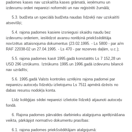
padomes kases nav uzskaitīta kases grāmatā, ieņēmumu un
izdevumu orderi nepareizi noformēti un nav reģistrēti žurnālā;
5.3. budžeta un speciālā budžeta naudas līdzekļi nav uzskaitīti
atsevišķi;
5.4. rajona padomes kasiere izsniegusi skaidru naudu bez
izdevumu orderiem, ieslēdzot avansu norēķinā priekšsēdētāja
novīzētus attaisnojuma dokumentus (23.02.1995. - Ls 5800 - par a/m
RAF 22038-02 un 27.04.1995. - Ls 470 - par rezerves daļām, u.c.);
5.5. rajona padomes kasē 1995.gadā konstatēts Ls 7 152,28 un
USD 296 iztrūkums. Iztrūkums 1995.un 1996.gadā izdevumu bilancē
nav uzrādīts;
5.6. 1995.gadā Valsts kontroles uzrēķins rajona padomei par
nepareizu autoceļu līdzekļu izlietojumu Ls 7511 apmērā dzēsts no
dabas resursu nodokļa konta.
Līdz kolēģijas sēdei nepareizi izlietotie līdzekļi atjaunoti autoceļu
fondā.
6. Rajona padomes pārvaldes darbinieku atalgojuma aprēķināšana
veikta, pārkāpjot normatīvo dokumentu prasības:
6.1. rajona padomes priekšsēdētājam atalgojumā: