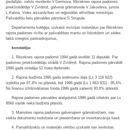
piedalījās: valsts revidente V.Germova, Rēzeknes rajona padomes
priekšsēdētājs V.Zvīdriņš, galvenā grāmatvede V.Jakovļeva, juriste
L.Katina, Vides aizsardzības un reģionālās attīstības ministrijas
Pašvaldību lietu pārvaldes pārstāve S.Strupule.
Departamenta kolēģija, izskatot revīzijas materiālus par Rēzeknes
rajona padomes rīcību ar pašvaldības mantu un līdzekļiem un sēdes
laikā sniegtos paskaidrojumus,
konstatēja:
1. Rēzeknes rajona padomē 1994.gadā ievēlēti 11 deputāti. Par
padomes priekšsēdētāju strādā V.Zvīdriņš. Rajona padomes pārvaldē
1996.gadā strādāja 52 štata darbinieki.
2. Rajona budžeta 1995.gada ieņēmumu daļa (Ls 3 119 822)
izpildīta par 87,4% no plānotā, bet 1996.gadā (Ls 1 663 831) - 95,6%.
No finansu izlīdzināšanas fonda 1996.gadā saņemti 93,8% plānotā.
Rajona padomes pārvaldes atalgojumā 1996.gadā izlietots par Ls
8560 vairāk nekā budžetā plānots.
3. Mainoties rajona padomes galvenajiem grāmatvežiem, nav
veikta dokumentu nodošana un pieņemšana un inventarizācija kasē.
4. Pamatlīdzekļu un materiālo vērtību uzskaitē nav ievērotas