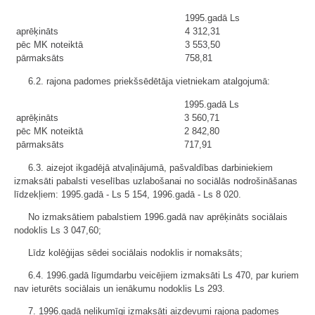
1995.gadā Ls
aprēķināts
4 312,31
pēc MK noteiktā
3 553,50
pārmaksāts
758,81
6.2. rajona padomes priekšsēdētāja vietniekam atalgojumā:
1995.gadā Ls
aprēķināts
3 560,71
pēc MK noteiktā
2 842,80
pārmaksāts
717,91
6.3. aizejot ikgadējā atvaļinājumā, pašvaldības darbiniekiem
izmaksāti pabalsti veselības uzlabošanai no sociālās nodrošināšanas
līdzekļiem: 1995.gadā - Ls 5 154, 1996.gadā - Ls 8 020.
No izmaksātiem pabalstiem 1996.gadā nav aprēķināts sociālais
nodoklis Ls 3 047,60;
Līdz kolēģijas sēdei sociālais nodoklis ir nomaksāts;
6.4. 1996.gadā līgumdarbu veicējiem izmaksāti Ls 470, par kuriem
nav ieturēts sociālais un ienākumu nodoklis Ls 293.
7. 1996.gadā nelikumīgi izmaksāti aizdevumi rajona padomes