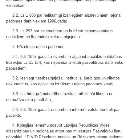
vietniekam;
2.2. Ls 1 888 par nelikumīgi izsniegtiem aizdevumiem rajona
padomes darbiniekiem 1996.gadā;
2.3. Ls 293 par neieturētiem un budžetā nenomaksātiem
nodokļiem no līgumdarbinieku atalgojuma.
3. Rēzeknes rajona padomei:
3.1. līdz 1997.gada 1.novembrim atjaunot sociālās palīdzības
līdzekļus Ls 13 174, kas nepareizi izlietoti pašvaldības darbinieku
pabalstiem;
3.2. iesniegt tiesībsargājošai institūcijai šaubīgos un viltotos
dokumentus, kas apliecina iztrūkumu rajona padomes kasē;
3.3. sakārtot grāmatvedības uzskaiti atbilstoši likumu un
normatīvo aktu prasībām;
3.4. līdz 1997.gada 1.decembrim informēt valsts kontroli par
paveikto.
4. Kolēģijas lēmumu nosūtīt Latvijas Republikas Vides
aizsardzības un reģionālās attīstības ministrijas Pašvaldību lietu
pārvaldei, LR VID Rēzeknes nodaļai un Rēzeknes rajona padomei.