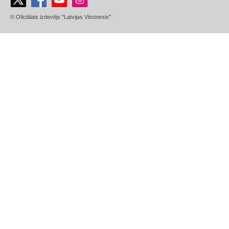
© Oficiālais izdevējs "Latvijas Vēstnesis"