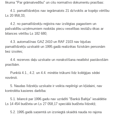
likuma "Par grāmatvedību" un citu normatīvo dokumentu prasības:
4.1. pamatlīdzekļos nav iegrāmatots 21 dzīvoklis ar kopējo vērtību
Ls 20 958,33;
4.2. no pamatlīdzekļu reģistra nav izslēgtas pagastiem un
pašvaldību uzņēmumiem nodotās piecu veselības iestāžu ēkas ar
bilances vērtību Ls 182 680;
4.3. automašīnas GAZ 2410 un RAF 2103 nav bijušas
pamatlīdzekļu uzskaitē un 1995.gadā realizētas fiziskām personām
bez izsoles;
4.4. rezerves daļu uzskaite un norakstīšana neatbilst pastāvošām
prasībām.
Punktā 4.1., 4.2. un 4.4. minētie trūkumi līdz kolēģijas sēdei
novērsti.
5. Naudas līdzekļu uzskaite ir veikta nepilnīgi un kļūdaini, nav
kontrolēta kasieres darbība:
5.1. bilancē par 1996.gadu nav uzrādīti "Bankā Baltija" iesaldētie
Ls 14 454 budžeta un Ls 27 058,17 speciālā budžeta līdzekļi;
5.2. 1995.gadā saņemtā un izsniegtā skaidrā nauda no rajona