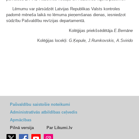
Lēmumu var pārsūdzēt Latvijas Republikas Valsts kontroles
padomē mēneša laikā no lēmuma pieņemšanas dienas, iesniedzot
sūdzību Pašvaldību revīzijas departamentā.
Kolēģijas priekšsēdētāja
E.Bernāne
Kolēģijas locekļi:
G.Ķepule, J.Rumkovskis, A.Svirido
Pašvaldību saistošie noteikumi
Administratīvās atbildības ceļvedis
Apmācības
Pilnā versija
Par Likumi.lv