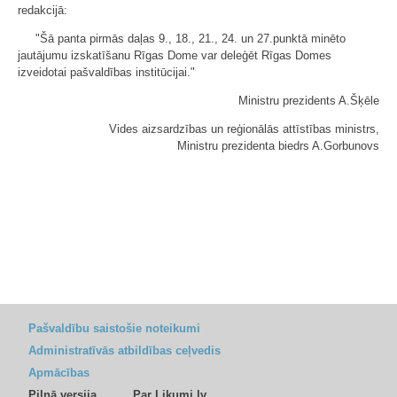
redakcijā:
"Šā panta pirmās daļas 9., 18., 21., 24. un 27.punktā minēto
jautājumu izskatīšanu Rīgas Dome var deleģēt Rīgas Domes
izveidotai pašvaldības institūcijai."
Ministru prezidents A.Šķēle
Vides aizsardzības un reģionālās attīstības ministrs,
Ministru prezidenta biedrs A.Gorbunovs
Pašvaldību saistošie noteikumi
Administratīvās atbildības ceļvedis
Apmācības
Pilnā versija
Par Likumi.lv