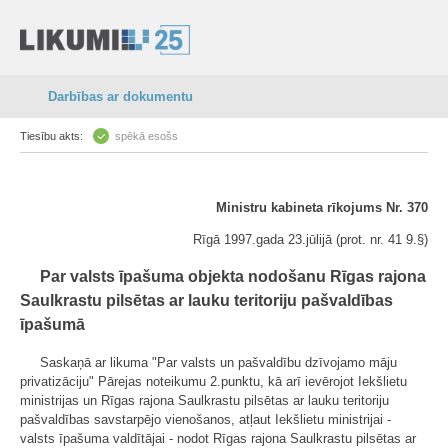
Darbības ar dokumentu
Tiesību akts:
spēkā esošs
Ministru kabineta rīkojums Nr. 370
Rīgā 1997.gada 23.jūlijā (prot. nr. 41 9.§)
Par valsts īpašuma objekta nodošanu Rīgas rajona
Saulkrastu pilsētas ar lauku teritoriju pašvaldības
īpašumā
Saskaņā ar likuma "Par valsts un pašvaldību dzīvojamo māju
privatizāciju" Pārejas noteikumu 2.punktu, kā arī ievērojot Iekšlietu
ministrijas un Rīgas rajona Saulkrastu pilsētas ar lauku teritoriju
pašvaldības savstarpējo vienošanos, atļaut Iekšlietu ministrijai -
valsts īpašuma valdītājai - nodot Rīgas rajona Saulkrastu pilsētas ar