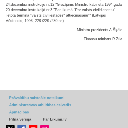
24.decembra instrukciju nr.12 "Grozījums Ministru kabineta 1994.gada
20.decembra instrukcijā nr.3 "Par likumā "Par valsts civildienestu"
lietotā termina "valsts civiliestādes" attiecināšanu"" (Latvijas
Vēstnesis, 1996, 228./229./230.nr.).
Ministru prezidents A.Šķēle
Finansu ministrs R.Zīle
Pašvaldību saistošie noteikumi
Administratīvās atbildības ceļvedis
Apmācības
Pilnā versija
Par Likumi.lv