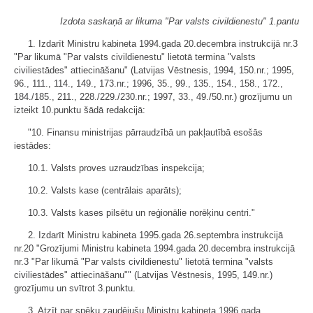
Izdota saskaņā ar likuma "Par valsts civildienestu" 1.pantu
1. Izdarīt Ministru kabineta 1994.gada 20.decembra instrukcijā nr.3
"Par likumā "Par valsts civildienestu" lietotā termina "valsts
civiliestādes" attiecināšanu" (Latvijas Vēstnesis, 1994, 150.nr.; 1995,
96., 111., 114., 149., 173.nr.; 1996, 35., 99., 135., 154., 158., 172.,
184./185., 211., 228./229./230.nr.; 1997, 33., 49./50.nr.) grozījumu un
izteikt 10.punktu šādā redakcijā:
"10. Finansu ministrijas pārraudzībā un pakļautībā esošās
iestādes:
10.1. Valsts proves uzraudzības inspekcija;
10.2. Valsts kase (centrālais aparāts);
10.3. Valsts kases pilsētu un reģionālie norēķinu centri."
2. Izdarīt Ministru kabineta 1995.gada 26.septembra instrukcijā
nr.20 "Grozījumi Ministru kabineta 1994.gada 20.decembra instrukcijā
nr.3 "Par likumā "Par valsts civildienestu" lietotā termina "valsts
civiliestādes" attiecināšanu"" (Latvijas Vēstnesis, 1995, 149.nr.)
grozījumu un svītrot 3.punktu.
3. Atzīt par spēku zaudējušu Ministru kabineta 1996.gada