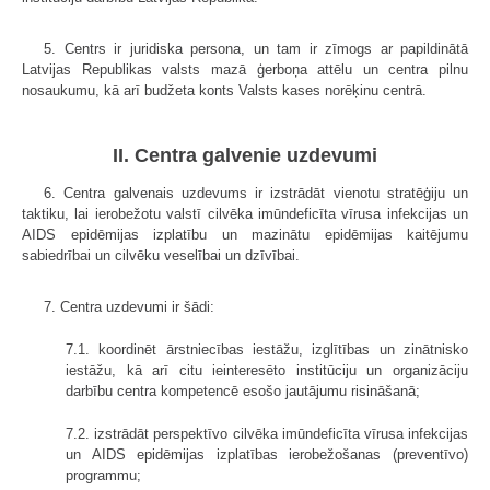
5. Centrs ir juridiska persona, un tam ir zīmogs ar papildinātā
Latvijas Republikas valsts mazā ģerboņa attēlu un centra pilnu
nosaukumu, kā arī budžeta konts Valsts kases norēķinu centrā.
II. Centra galvenie uzdevumi
6. Centra galvenais uzdevums ir izstrādāt vienotu stratēģiju un
taktiku, lai ierobežotu valstī cilvēka imūndeficīta vīrusa infekcijas un
AIDS epidēmijas izplatību un mazinātu epidēmijas kaitējumu
sabiedrībai un cilvēku veselībai un dzīvībai.
7. Centra uzdevumi ir šādi:
7.1. koordinēt ārstniecības iestāžu, izglītības un zinātnisko
iestāžu, kā arī citu ieinteresēto institūciju un organizāciju
darbību centra kompetencē esošo jautājumu risināšanā;
7.2. izstrādāt perspektīvo cilvēka imūndeficīta vīrusa infekcijas
un AIDS epidēmijas izplatības ierobežošanas (preventīvo)
programmu;