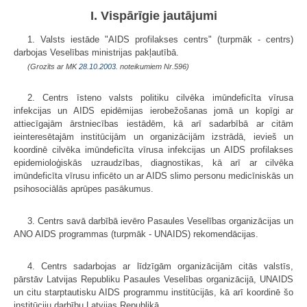
I. Vispārīgie jautājumi
1. Valsts iestāde "AIDS profilakses centrs" (turpmāk - centrs)
darbojas Veselības ministrijas pakļautībā.
(Grozīts ar MK
28.10.2003.
noteikumiem Nr.596)
2. Centrs īsteno valsts politiku cilvēka imūndeficīta vīrusa
infekcijas un AIDS epidēmijas ierobežošanas jomā un kopīgi ar
attiecīgajām ārstniecības iestādēm, kā arī sadarbībā ar citām
ieinteresētajām institūcijām un organizācijām izstrādā, ievieš un
koordinē cilvēka imūndeficīta vīrusa infekcijas un AIDS profilakses
epidemioloģiskās uzraudzības, diagnostikas, kā arī ar cilvēka
imūndeficīta vīrusu inficēto un ar AIDS slimo personu medicīniskās un
psihosociālās aprūpes pasākumus.
3. Centrs savā darbībā ievēro Pasaules Veselības organizācijas un
ANO AIDS programmas (turpmāk - UNAIDS) rekomendācijas.
4. Centrs sadarbojas ar līdzīgām organizācijām citās valstīs,
pārstāv Latvijas Republiku Pasaules Veselības organizācijā, UNAIDS
un citu starptautisku AIDS programmu institūcijās, kā arī koordinē šo
institūciju darbību Latvijas Republikā.