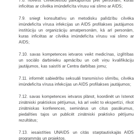
7.8. novērst cilvēktiesību pārkāpumus pret personām, kuras
inficētas ar cilvēka imūndeficīta vīrusu vai slimo ar AIDS;
7.9. sniegt konsultatīvu un metodisku palīdzību cilvēka
imūndeficīta vīrusa infekcijas un AIDS profilakses jautājumos
institūciju un organizāciju amatpersonām, kā arī personām,
kuras inficētas ar cilvēka imūndeficīta vīrusu vai slimo ar
AIDS;
7.10. savas kompetences ietvaros veikt medicīnas, izglītības
un sociālo darbinieku apmācību un celt viņu kvalifikāciju
jautājumos, kas saistīti ar Centra darbības jomu;
7.11. informēt sabiedrību seksuāli transmisīvo slimību, cilvēka
imūndeficīta vīrusa infekcijas un AIDS profilakses jautājumos;
7.12. savas kompetences ietvaros plānot, koordinēt un īstenot
zinātniski praktiskos pētījumus, kā arī veikt to ekspertīzi, rīkot
zinātniskas konferences, seminārus un citus pasākumus,
piedalīties tajos un publicēt zinātniski praktisko pētījumu
rezultātus;
7.13. iesaistīties UNAIDS un citās starptautiskajās AIDS
programmās un projektos.