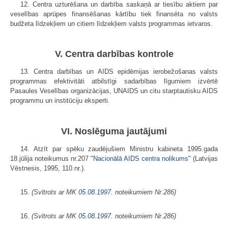
12. Centra uzturēšana un darbība saskaņā ar tiesību aktiem par
veselības aprūpes finansēšanas kārtību tiek finansēta no valsts
budžeta līdzekļiem un citiem līdzekļiem valsts programmas ietvaros.
V. Centra darbības kontrole
13. Centra darbības un AIDS epidēmijas ierobežošanas valsts
programmas efektivitāti atbilstīgi sadarbības līgumiem izvērtē
Pasaules Veselības organizācijas, UNAIDS un citu starptautisku AIDS
programmu un institūciju eksperti.
VI. Noslēguma jautājumi
14. Atzīt par spēku zaudējušiem Ministru kabineta 1995.gada
18.jūlija noteikumus nr.207 "
Nacionālā AIDS centra nolikums
" (Latvijas
Vēstnesis, 1995, 110.nr.).
15.
(Svītrots ar MK
05.08.1997.
noteikumiem Nr.286)
16.
(Svītrots ar MK
05.08.1997.
noteikumiem Nr.286)