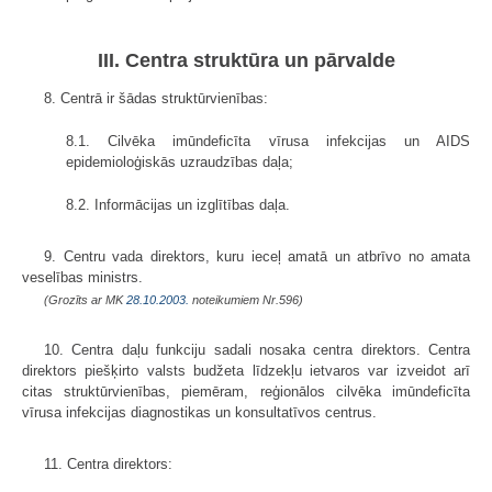
III. Centra struktūra un pārvalde
8. Centrā ir šādas struktūrvienības:
8.1. Cilvēka imūndeficīta vīrusa infekcijas un AIDS
epidemioloģiskās uzraudzības daļa;
8.2. Informācijas un izglītības daļa.
9. Centru vada direktors, kuru ieceļ amatā un atbrīvo no amata
veselības ministrs.
(Grozīts ar MK
28.10.2003.
noteikumiem Nr.596)
10. Centra daļu funkciju sadali nosaka centra direktors. Centra
direktors piešķirto valsts budžeta līdzekļu ietvaros var izveidot arī
citas struktūrvienības, piemēram, reģionālos cilvēka imūndeficīta
vīrusa infekcijas diagnostikas un konsultatīvos centrus.
11. Centra direktors: