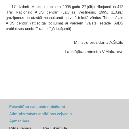
17. Izdarīt Ministru kabineta 1995.gada 27.jūlija rīkojumā nr.412
"Par Nacionālo AIDS centru'' (Latvijas Vēstnesis, 1995, 113.nr.)
grozījumus un aizstāt nosaukumā un visā tekstā vārdus "Nacionālais
AIDS centrs'' (attiecīgā locījumā) ar vārdiem "valsts iestāde "AIDS
profilakses centrs''" (attiecīgā locījumā).
Ministru prezidents A.Šķēle
Labklājības ministrs V.Makarovs
Pašvaldību saistošie noteikumi
Administratīvās atbildības ceļvedis
Apmācības
Pilnā versija
Par Likumi.lv