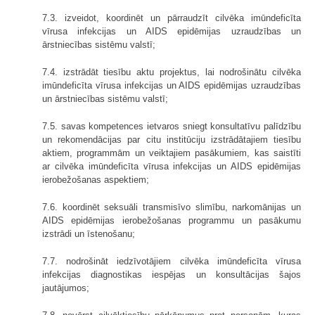
7.3. izveidot, koordinēt un pārraudzīt cilvēka imūndeficīta
vīrusa infekcijas un AIDS epidēmijas uzraudzības un
ārstniecības sistēmu valstī;
7.4. izstrādāt tiesību aktu projektus, lai nodrošinātu cilvēka
imūndeficīta vīrusa infekcijas un AIDS epidēmijas uzraudzības
un ārstniecības sistēmu valstī;
7.5. savas kompetences ietvaros sniegt konsultatīvu palīdzību
un rekomendācijas par citu institūciju izstrādātajiem tiesību
aktiem, programmām un veiktajiem pasākumiem, kas saistīti
ar cilvēka imūndeficīta vīrusa infekcijas un AIDS epidēmijas
ierobežošanas aspektiem;
7.6. koordinēt seksuāli transmisīvo slimību, narkomānijas un
AIDS epidēmijas ierobežošanas programmu un pasākumu
izstrādi un īstenošanu;
7.7. nodrošināt iedzīvotājiem cilvēka imūndeficīta vīrusa
infekcijas diagnostikas iespējas un konsultācijas šajos
jautājumos;