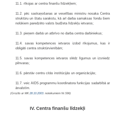
11.1. rīkojas ar centra finanšu līdzekļiem;
11.2. pēc saskaņošanas ar veselības ministru nosaka Centra
struktūru un štatu sarakstu, kā arī darba samaksas fondu šiem
nolūkiem paredzēto valsts budžeta līdzekļu ietvaros;
11.3. pieņem darbā un atbrīvo no darba centra darbiniekus;
11.4. savas kompetences ietvaros izdod rīkojumus, kas ir
obligāti centra struktūrvienībām;
11.5. savas kompetences ietvaros slēdz līgumus un izsniedz
pilnvaras;
11.6. pārstāv centru citās institūcijās un organizācijās;
11.7. veic AIDS programmu koordinatora funkcijas sadarbībā ar
ārvalstīm.
(Grozīts ar MK
28.10.2003.
noteikumiem Nr.596)
IV. Centra finanšu līdzekļi