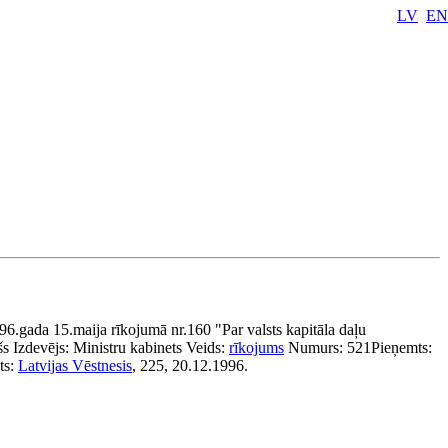
LV
EN
6.gada 15.maija rīkojumā nr.160 "Par valsts kapitāla daļu
šs
Izdevējs:
Ministru kabinets
Veids:
rīkojums
Numurs:
521
Pieņemts:
ts:
Latvijas Vēstnesis
, 225, 20.12.1996.