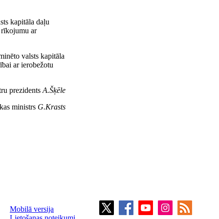
sts kapitāla daļu
 rīkojumu ar
inēto valsts kapitāla
rībai ar ierobežotu
tru prezidents
A.Šķēle
as ministrs
G.Krasts
Mobilā versija
Lietošanas noteikumi