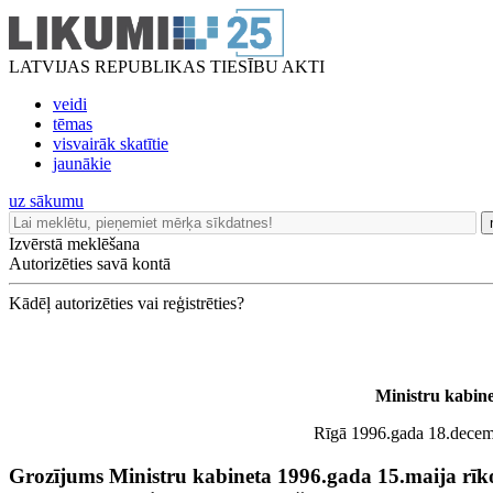
LATVIJAS REPUBLIKAS TIESĪBU AKTI
veidi
tēmas
visvairāk skatītie
jaunākie
uz sākumu
Izvērstā meklēšana
Autorizēties savā kontā
Kādēļ autorizēties vai reģistrēties?
Ministru kabine
Rīgā 1996.gada 18.decembr
Grozījums Ministru kabineta 1996.gada 15.maija rī