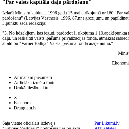
"Par valsts kapitāla daļu pārdošanu"
Izdarīt Ministru kabineta 1996.gada 15.maija rīkojumā nr.160 "Par val
pārdošanu" (Latvijas Vēstnesis, 1996, 87.nr.) grozījumu un papildināt
3.punktu šādā redakcijā:
"3. No līdzekļiem, kas iegūti, pārdodot šī rīkojuma 1.10.apakšpunktā m
daļu, un ieskaitīti valsts īpašuma privatizācijas fondā, atmaksāt sabied
atbildību "Varner Baltija" Valsts īpašuma fonda aizņēmumu."
Minis
Ekonomik
Ar manām piezīmēm
Ar lielāka izmēra fontu
Drukāt tiesību aktu
X
Facebook
Draugiem.lv
Šajā vietnē oficiālais izdevējs
Par Likumi.lv
"Latvijas Vēstnesis" nodrošina tiesību aktu
Aktualitātes