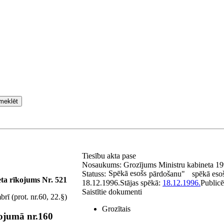
meklēt
Tiesību akta pase
Nosaukums:
Grozījums Ministru kabineta 199
Spēkā esošs
Statuss:
pārdošanu"
spēkā eso
ta rīkojums Nr. 521
18.12.1996.
Stājas spēkā:
18.12.1996.
Publicē
Saistītie dokumenti
ī (prot. nr.60, 22.
§
)
Grozītais
kojumā nr.160