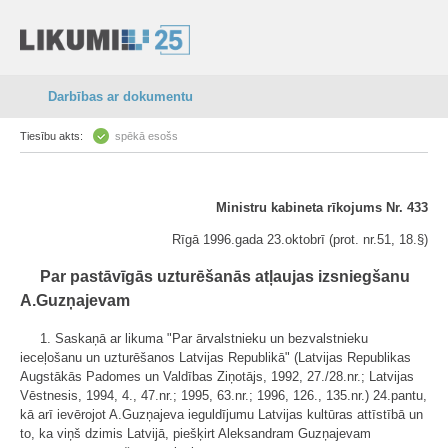
Darbības ar dokumentu
Tiesību akts:
spēkā esošs
Ministru kabineta rīkojums Nr. 433
Rīgā 1996.gada 23.oktobrī (prot. nr.51, 18.§)
Par pastāvīgās uzturēšanās atļaujas izsniegšanu
A.Guzņajevam
1. Saskaņā ar likuma "Par ārvalstnieku un bezvalstnieku
ieceļošanu un uzturēšanos Latvijas Republikā" (Latvijas Republikas
Augstākās Padomes un Valdības Ziņotājs, 1992, 27./28.nr.; Latvijas
Vēstnesis, 1994, 4., 47.nr.; 1995, 63.nr.; 1996, 126., 135.nr.) 24.pantu,
kā arī ievērojot A.Guzņajeva ieguldījumu Latvijas kultūras attīstībā un
to, ka viņš dzimis Latvijā, piešķirt Aleksandram Guzņajevam