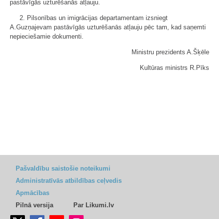
pastāvīgās uzturēšanās atļauju.
2. Pilsonības un imigrācijas departamentam izsniegt
A.Guzņajevam pastāvīgās uzturēšanās atļauju pēc tam, kad saņemti
nepieciešamie dokumenti.
Ministru prezidents A.Šķēle
Kultūras ministrs R.Pīks
Pašvaldību saistošie noteikumi
Administratīvās atbildības ceļvedis
Apmācības
Pilnā versija
Par Likumi.lv