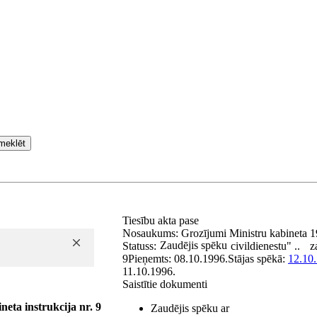
meklēt
Tiesību akta pase
Nosaukums:
Grozījumi Ministru kabineta 1
Zaudējis spēku
Statuss:
civildienestu" ..
z
9
Pieņemts:
08.10.1996.
Stājas spēkā:
12.10
11.10.1996.
Saistītie dokumenti
neta instrukcija nr. 9
Zaudējis spēku ar