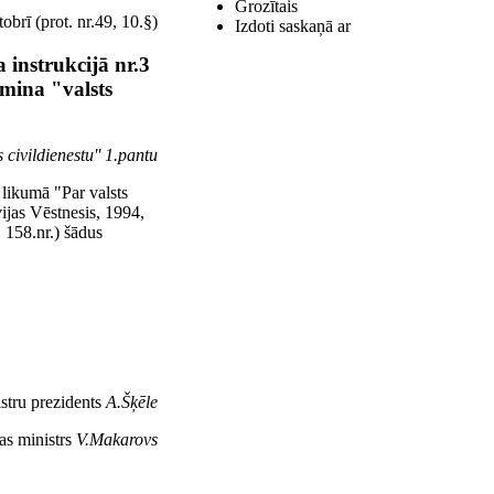
Grozītais
brī (prot. nr.49, 10.§)
Izdoti saskaņā ar
instrukcijā nr.3
rmina "valsts
 civildienestu'' 1.pantu
 likumā "Par valsts
vijas Vēstnesis, 1994,
, 158.nr.) šādus
stru prezidents
A.Šķēle
as ministrs
V.Makarovs