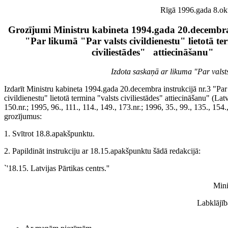
Rīgā 1996.gada 8.okto
Grozījumi Ministru kabineta 1994.gada 20.decembra 
"Par likumā "Par valsts civildienestu" lietotā te
civiliestādes"
attiecināšanu"
Izdota saskaņā ar likuma "Par valsts
Izdarīt Ministru kabineta 1994.gada 20.decembra instrukcijā nr.3 "Par
civildienestu" lietotā termina "valsts civiliestādes" attiecināšanu" (Lat
150.nr.; 1995, 96., 111., 114., 149., 173.nr.; 1996, 35., 99., 135., 154.
grozījumus:
1. Svītrot 18.8.apakšpunktu.
2. Papildināt instrukciju ar 18.15.apakšpunktu šādā redakcijā:
`'18.15. Latvijas Pārtikas centrs.''
Mini
Labklājīb