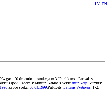
LV
EN
994.gada 20.decembra instrukcijā nr.3 "Par likumā "Par valsts
audējis spēku
Izdevējs:
Ministru kabinets
Veids:
instrukcija
Numurs:
.1996.
Zaudē spēku:
06.03.1999.
Publicēts:
Latvijas Vēstnesis
, 172,