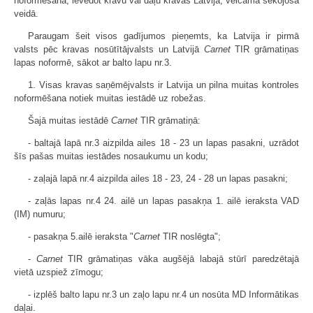
noformēšana, ievedot kravu vai daļu kravas Latvijā, veicama sekojošā
veidā.
Paraugam šeit visos gadījumos pieņemts, ka Latvija ir pirmā
valsts pēc kravas nosūtītājvalsts un Latvijā
Carnet
TIR grāmatiņas
lapas noformē, sākot ar balto lapu nr.3.
1. Visas kravas saņēmējvalsts ir Latvija un pilna muitas kontroles
noformēšana notiek muitas iestādē uz robežas.
Šajā muitas iestādē
Carnet
TIR grāmatiņā:
- baltajā lapā nr.3 aizpilda ailes 18 - 23 un lapas pasakni, uzrādot
šīs pašas muitas iestādes nosaukumu un kodu;
- zaļajā lapā nr.4 aizpilda ailes 18 - 23, 24 - 28 un lapas pasakni;
- zaļās lapas nr.4 24. ailē un lapas pasakņa 1. ailē ieraksta VAD
(IM) numuru;
- pasakņa 5.ailē ieraksta "
Carnet
TIR noslēgta";
-
Carnet
TIR grāmatiņas vāka augšējā labajā stūrī paredzētajā
vietā uzspiež zīmogu;
- izplēš balto lapu nr.3 un zaļo lapu nr.4 un nosūta MD Informātikas
daļai.