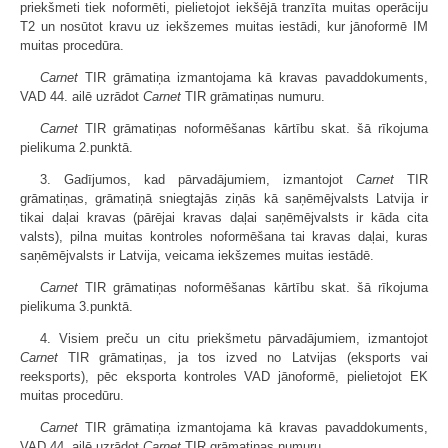
priekšmeti tiek noformēti, pielietojot iekšējā tranzīta muitas operāciju
T2 un nosūtot kravu uz iekšzemes muitas iestādi, kur jānoformē IM
muitas procedūra.
Carnet
TIR grāmatiņa izmantojama kā kravas pavaddokuments,
VAD 44. ailē uzrādot
Carnet
TIR grāmatiņas numuru.
Carnet
TIR grāmatiņas noformēšanas kārtību skat. šā rīkojuma
pielikuma 2.punktā.
3. Gadījumos, kad pārvadājumiem, izmantojot
Carnet
TIR
grāmatiņas, grāmatiņā sniegtajās ziņās kā saņēmējvalsts Latvija ir
tikai daļai kravas (pārējai kravas daļai saņēmējvalsts ir kāda cita
valsts), pilna muitas kontroles noformēšana tai kravas daļai, kuras
saņēmējvalsts ir Latvija, veicama iekšzemes muitas iestādē.
Carnet
TIR grāmatiņas noformēšanas kārtību skat. šā rīkojuma
pielikuma 3.punktā.
4. Visiem preču un citu priekšmetu pārvadājumiem, izmantojot
Carnet
TIR grāmatiņas, ja tos izved no Latvijas (eksports vai
reeksports), pēc eksporta kontroles VAD jānoformē, pielietojot EK
muitas procedūru.
Carnet
TIR grāmatiņa izmantojama kā kravas pavaddokuments,
VAD 44. ailē uzrādot
Carnet
TIR grāmatiņas numuru.