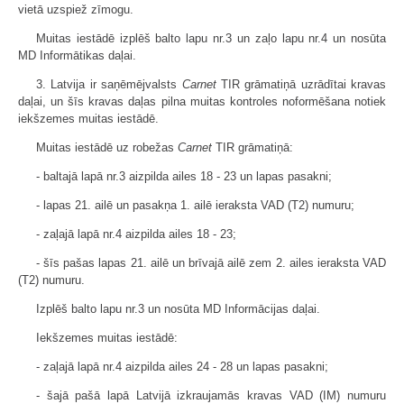
vietā uzspiež zīmogu.
Muitas iestādē izplēš balto lapu nr.3 un zaļo lapu nr.4 un nosūta
MD Informātikas daļai.
3. Latvija ir saņēmējvalsts
Carnet
TIR grāmatiņā uzrādītai kravas
daļai, un šīs kravas daļas pilna muitas kontroles noformēšana notiek
iekšzemes muitas iestādē.
Muitas iestādē uz robežas
Carnet
TIR grāmatiņā:
- baltajā lapā nr.3 aizpilda ailes 18 - 23 un lapas pasakni;
- lapas 21. ailē un pasakņa 1. ailē ieraksta VAD (T2) numuru;
- zaļajā lapā nr.4 aizpilda ailes 18 - 23;
- šīs pašas lapas 21. ailē un brīvajā ailē zem 2. ailes ieraksta VAD
(T2) numuru.
Izplēš balto lapu nr.3 un nosūta MD Informācijas daļai.
Iekšzemes muitas iestādē:
- zaļajā lapā nr.4 aizpilda ailes 24 - 28 un lapas pasakni;
- šajā pašā lapā Latvijā izkraujamās kravas VAD (IM) numuru