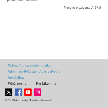
Ministru prezidents
A.Šķēl
Pašvaldību saistošie noteikumi
Administratīvās atbildības ceļvedis
Apmācības
Pilnā versija
Par Likumi.lv
© Oficiālais izdevējs "Latvijas Vēstnesis"