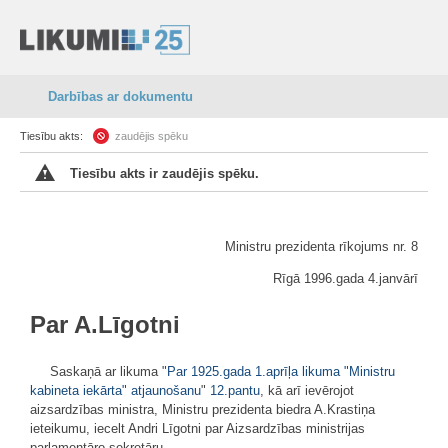
Darbības ar dokumentu
Tiesību akts:
zaudējis spēku
Tiesību akts ir zaudējis spēku.
Ministru prezidenta rīkojums nr. 8
Rīgā 1996.gada 4.janvārī
Par A.Līgotni
Saskaņā ar likuma "
Par 1925.gada 1.aprīļa likuma "Ministru
kabineta iekārta" atjaunošanu
"
12.pantu
, kā arī ievērojot
aizsardzības ministra, Ministru prezidenta biedra A.Krastiņa
ieteikumu, iecelt Andri Līgotni par Aizsardzības ministrijas
parlamentāro sekretāru.