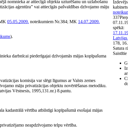
nējā nomnieka ar attiecīgā objekta uzturēšanu un uzlabošanu
Izdevēj
izācijas aģentūra” vai attiecīgās pašvaldības dzīvojamo māju
kabinets
noteiku
337
Pieņ
; MK
05.05.2009.
noteikumiem Nr.384; MK
14.07.2009.
07.11.1
spēkā:
17.11.1
likums
).
Latvijas
178, 16
Satura r
Saistīti
linieka darbnīcai piederīgajai dzīvojamās mājas kopīpašuma
G
Iz
ar
Ci
vatizācijas komisija var slēgt līgumus ar Valsts zemes
d
zīvojamo māju privatizācijas objektu novērtēšanas metodiku.
tvijas Vēstnesis, 1995,131.nr.) 8.pantu.
ala kadastrālā vērtība atbilstīgi kopīpašumā esošajai mājas
privatizējamo neapdzīvojamo telpu vērtība.