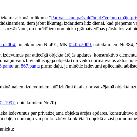
niekam saskaņā ar likuma "
Par valsts un pašvaldību dzīvojamo māju priv
īdzināmiem, tiem jābūt likumīgi izdarītiem līdz dienai, kad pieņemts val
cijas uzsākšanu, un norādītiem nomnieka grāmatvedības pārskatos vai 
05.2004.
noteikumiem Nr.491; MK
05.05.2009.
noteikumiem Nr.384
t izdevumus par attiecīgā objekta ārējās apdares, konstruktīvo elementu
nomaiņu vai izbūvi attiecīgajā objektā) un veikti normatīvajos aktos not
6.pantu
un
867.panta
pirmo daļu, ja minētie izdevumi apliecināti atbils
līdzināmajiem izdevumiem, atlīdzināmi tikai ar privatizējamā objekta uz
02.1997.
noteikumiem Nr.70)
eka izdevumus par privatizējamā objekta ārējās apdares, konstruktīvo e
vai daļēju nomaiņu vai par to izbūvi konkrētajā objektā atzīst par nomn
omnieku;