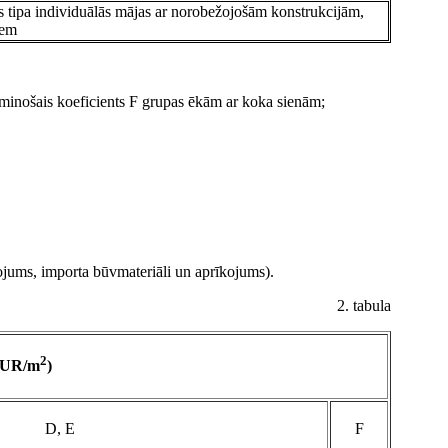
 tipa individuālās mājas ar norobežojošām konstrukcijām,
iem
eminošais koeficients F grupas ēkām ar koka sienām;
nojums, importa būvmateriāli un aprīkojums).
2. tabula
2
EUR/m
)
D, E
F