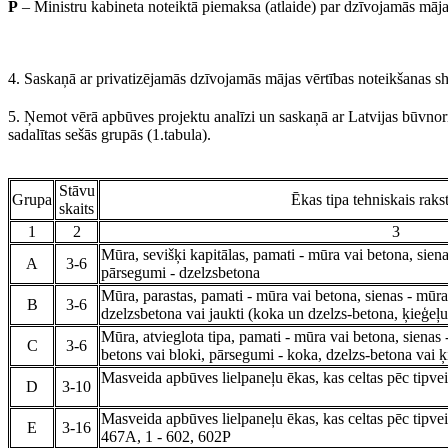
P
– Ministru kabineta noteiktā piemaksa (atlaide) par dzīvojamās mājas
4. Saskaņā ar privatizējamās dzīvojamās mājas vērtības noteikšanas s
5. Ņemot vērā apbūves projektu analīzi un saskaņā ar Latvijas būvn
sadalītas sešās grupās (1.tabula).
Stāvu
Grupa
Ēkas tipa tehniskais rak
skaits
1
2
3
Mūra, sevišķi kapitālas, pamati - mūra vai betona, siena
A
3-6
pārsegumi - dzelzsbetona
Mūra, parastas, pamati - mūra vai betona, sienas - mūra
B
3-6
dzelzsbetona vai jaukti (koka un dzelzs-betona, ķieģeļu
Mūra, atvieglota tipa, pamati - mūra vai betona, sienas 
C
3-6
betons vai bloki, pārsegumi - koka, dzelzs-betona vai ķ
Masveida apbūves lielpaneļu ēkas, kas celtas pēc tipvei
D
3-10
Masveida apbūves lielpaneļu ēkas, kas celtas pēc tipvei
E
3-16
467A, 1 - 602, 602P