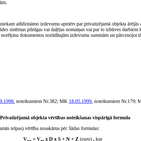
bām.
niekam atlīdzināmo izdevumu apmērs par privatizējamā objekta ārējās a
pgādes sistēmas pilnīgas vai daļējas nomaiņas vai par to izbūves darbi
tos norēķinu dokumentos norādītajām izdevumu summām un pārcenojot tā
9.1998.
noteikumiem Nr.382; MK
18.05.1999.
noteikumiem Nr.179;
 Privatizējamā objekta vērtības noteikšanas vispārīgā formula
jamās telpas) vērtība nosakāma pēc šādas formulas:
V
= V
x D x S + N + Z
(
euro
)
,
kur
po
m