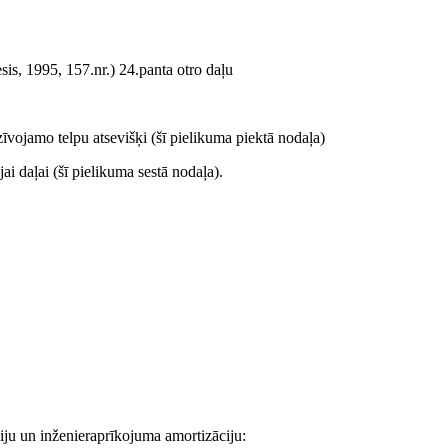
sis, 1995, 157.nr.) 24.panta otro daļu
dzīvojamo telpu atsevišķi (šī pielikuma piektā nodaļa)
ai daļai (šī pielikuma sestā nodaļa).
ciju un inženieraprīkojuma amortizāciju: