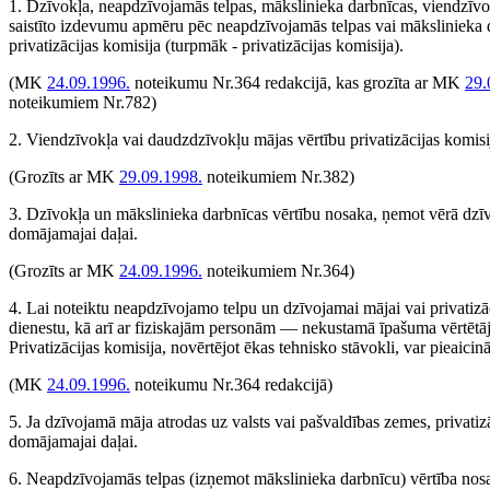
1. Dzīvokļa, neapdzīvojamās telpas, mākslinieka darbnīcas, viendzīvo
saistīto izdevumu apmēru pēc neapdzīvojamās telpas vai mākslinieka d
privatizācijas komisija (turpmāk - privatizācijas komisija).
(MK
24.09.1996.
noteikumu Nr.364 redakcijā, kas grozīta ar MK
29.
noteikumiem Nr.782)
2. Viendzīvokļa vai daudzdzīvokļu mājas vērtību privatizācijas komis
(Grozīts ar MK
29.09.1998.
noteikumiem Nr.382)
3. Dzīvokļa un mākslinieka darbnīcas vērtību nosaka, ņemot vērā dzīv
domājamajai daļai.
(Grozīts ar MK
24.09.1996.
noteikumiem Nr.364)
4. Lai noteiktu neapdzīvojamo telpu un dzīvojamai mājai vai privatizāc
dienestu, kā arī ar fiziskajām personām — nekustamā īpašuma vērtētāj
Privatizācijas komisija, novērtējot ēkas tehnisko stāvokli, var pieaicin
(MK
24.09.1996.
noteikumu Nr.364 redakcijā)
5. Ja dzīvojamā māja atrodas uz valsts vai pašvaldības zemes, privatizā
domājamajai daļai.
6. Neapdzīvojamās telpas (izņemot mākslinieka darbnīcu) vērtība nos