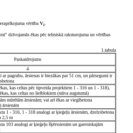
eraprīkojuma vērtība
V
.
i
mi" dzīvojamās ēkas pēc tehniskā raksturojuma un vērtības
1.tabula
Paskaidrojums
4
sti ar pagrabu, ārsienas ir biezākas par 51 cm, un pārsegumi ir
zsbetona
ēkas, kas celtas pēc tipveida projektiem 1 - 316 un 1 - 318),
ī ēkas, kas celtas no lielblokiem (stāva augstumā)
ām mūrētām ārsienām; vai arī ēkas ar vieglbetona
) ārsienām
ktu 1 - 316, 1 - 318 analogi ar ķieģeļu ārsienām, dzelzsbetona
u 2,5 m
kta 103 analogi ar ķieģeļu šķērssienām un gareniskajām
m