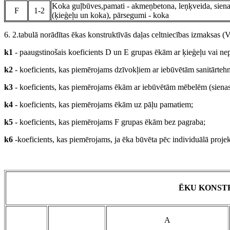
Koka guļbūves,pamati - akmeņbetona, leņķveida, sienas
F
1-2
(ķieģeļu un koka), pārsegumi - koka
6. 2.tabulā norādītas ēkas konstruktīvās daļas celtniecības izmaksas (Vk
k1
- paaugstinošais koeficients D un E grupas ēkām ar ķieģeļu vai nep
k2
- koeficients, kas piemērojams dzīvokļiem ar iebūvētām sanitārte
k3
- koeficients, kas piemērojams ēkām ar iebūvētām mēbelēm (sienas 
k4
- koeficients, kas piemērojams ēkām uz pāļu pamatiem;
k5
- koeficients, kas piemērojams F grupas ēkām bez pagraba;
k6
-koeficients, kas piemērojams, ja ēka būvēta pēc individuālā proje
ĒKU KONSTR
A