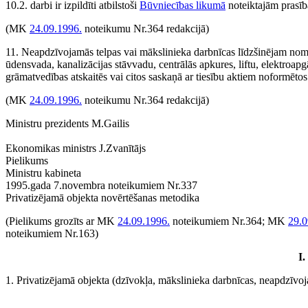
10.2. darbi ir izpildīti atbilstoši
Būvniecības likumā
noteiktajām prasī
(MK
24.09.1996.
noteikumu Nr.364 redakcijā)
11. Neapdzīvojamās telpas vai mākslinieka darbnīcas līdzšinējam nom
ūdensvada, kanalizācijas stāvvadu, centrālās apkures, liftu, elektroa
grāmatvedības atskaitēs vai citos saskaņā ar tiesību aktiem noformē
(MK
24.09.1996.
noteikumu Nr.364 redakcijā)
Ministru prezidents M.Gailis
Ekonomikas ministrs J.Zvanītājs
Pielikums
Ministru kabineta
1995.gada 7.novembra noteikumiem Nr.337
Privatizējamā objekta novērtēšanas metodika
(Pielikums grozīts ar MK
24.09.1996.
noteikumiem Nr.364; MK
29.0
noteikumiem Nr.163)
I.
1. Privatizējamā objekta (dzīvokļa, mākslinieka darbnīcas, neapdzīvo