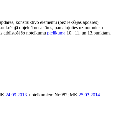
pdares, konstruktīvo elementu (bez iekšējās apdares),
em konkrētajā objektā nosakāms, pamatojoties uz nomnieka
s atbilstoši šo noteikumu
pielikuma
10., 11. un 13.punktam.
 MK
24.09.2013.
noteikumiem Nr.982; MK
25.03.2014.