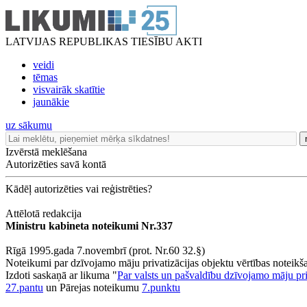
LATVIJAS REPUBLIKAS TIESĪBU AKTI
veidi
tēmas
visvairāk skatītie
jaunākie
uz sākumu
Izvērstā meklēšana
Autorizēties savā kontā
Kādēļ autorizēties vai reģistrēties?
Attēlotā redakcija
Ministru kabineta noteikumi Nr.337
Rīgā 1995.gada 7.novembrī (prot. Nr.60 32.§)
Noteikumi par dzīvojamo māju privatizācijas objektu vērtības noteikš
Izdoti saskaņā ar likuma "
Par valsts un pašvaldību dzīvojamo māju pri
27.pantu
un Pārejas noteikumu
7.punktu