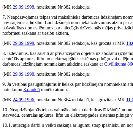
(MK
29.09.1998.
noteikumu Nr.382 redakcijā)
7. Neapdzīvojamās telpas vai mākslinieka darbnīcas līdzšinējam nom
nav saņēmis atlīdzību. Lai līdzšinējā nomnieka izdevumus atzītu par atl
pašvaldības domes lēmums par attiecīgās dzīvojamās mājas privatizā
noformēti saskaņā ar tiesību aktiem.
(MK
29.09.1998.
noteikumu Nr.382 redakcijā, kas grozīta ar MK
18.
8. Izdevumus, kas saistīti ar privatizējamā objekta uzlabošanu (izņemo
centrālās apkures, liftu un elektroapgādes sistēmas pilnīgu vai daļēju 
darbnīcas līdzšinējam nomniekam atlīdzina saskaņā ar
Civillikuma
86
(MK
29.09.1998.
noteikumu Nr.382 redakcijā)
9. Ja vērtības paaugstinājums ir lielāks par līdzšinējam nomniekam at
noteikumu
8.punktā
minēto atrunu.
(MK
24.09.1996.
noteikumu Nr.364 redakcijā, kas grozīta ar MK
11.
10. Neapdzīvojamās telpas vai mākslinieka darbnīcas līdzšinējā nomni
stāvvadu, centrālās apkures, liftu un elektroapgādes sistēmas pilnīgu 
10.1. attiecīgie darbi ir veikti saskaņā ar līgumu starp īpašnieku un n