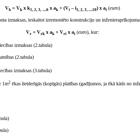
V
= V
x k
x a
+ (V
– i
) x a
(
euro
)
b
k
1, 2, 3,
....6
k
i
1, 2, 3, ....10
i
nta izmaksas, ieskaitot izremontēto konstrukciju un inženieraprīkojuma 
V
= V
x a
+ V
x a
(
euro
), kur:
r
rk
k
ri
i
iecības izmaksas (2.tabula)
atnības (2.tabula)
ecības izmaksas (3.tabula)
2
uz 1m
ēkas lietderīgās (kopīgās) platības (gadījumos, ja ēkā kāds no in
bula)
bula)