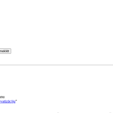
meklēt
anu
vatizāciju
"