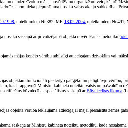
kļa un daudzdzīvokļu mājas novērtēšanu organizē un veic, kā arī līdzši
arbnīcas nomnieka pieprasījuma nosaka valsts akciju sabiedrība “Privat
09.1998.
noteikumiem Nr.382; MK
18.05.2004.
noteikumiem Nr.491
ija nosaka saskaņā ar privatizējamā objekta novērtēšanas metodiku (
pie
ojamās mājas kopējo vērtību atbilstīgi attiecīgajam dzīvoklim vai māks
ijas objektam funkcionāli piederīgo palīgēku un palīgbūvju vērtību, pri
iem, kas ir apguvuši Ministru kabineta noteiktu valsts un pašvaldību d
āt sertificētus būvniecības speciālistus saskaņā ar
Būvniecības likuma
(La
cijas objekta vērtībā iekļaujama attiecīgajai mājai piesaistītā zemes gab
akāma saskaņā ar Ministru kabineta noteiktu metodiku, kādā nosakāma 