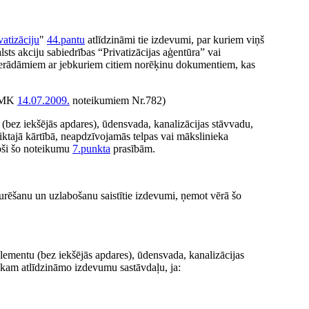
atizāciju
"
44.pantu
atlīdzināmi tie izdevumi, par kuriem viņš
sts akciju sabiedrības “Privatizācijas aģentūra” vai
pierādāmiem ar jebkuriem citiem norēķinu dokumentiem, kas
; MK
14.07.2009.
noteikumiem Nr.782)
 (bez iekšējās apdares), ūdensvada, kanalizācijas stāvvadu,
eiktajā kārtībā, neapdzīvojamās telpas vai mākslinieka
toši šo noteikumu
7.punkta
prasībām.
turēšanu un uzlabošanu saistītie izdevumi, ņemot vērā šo
lementu (bez iekšējās apdares), ūdensvada, kanalizācijas
iekam atlīdzināmo izdevumu sastāvdaļu, ja: