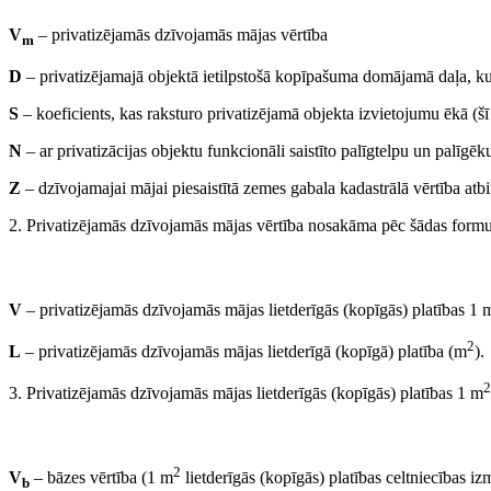
V
– privatizējamās dzīvojamās mājas vērtība
m
D
– privatizējamajā objektā ietilpstošā kopīpašuma domājamā daļa, ku
S
– koeficients, kas raksturo privatizējamā objekta izvietojumu ēkā (šī
N
– ar privatizācijas objektu funkcionāli saistīto palīgtelpu un palīgē
Z
– dzīvojamajai mājai piesaistītā zemes gabala kadastrālā vērtība atbi
2. Privatizējamās dzīvojamās mājas vērtība nosakāma pēc šādas formu
V
– privatizējamās dzīvojamās mājas lietderīgās (kopīgās) platības 1 
2
L
– privatizējamās dzīvojamās mājas lietderīgā (kopīgā) platība (m
).
2
3. Privatizējamās dzīvojamās mājas lietderīgās (kopīgās) platības 1 m
2
V
– bāzes vērtība (1 m
lietderīgās (kopīgās) platības celtniecības i
b