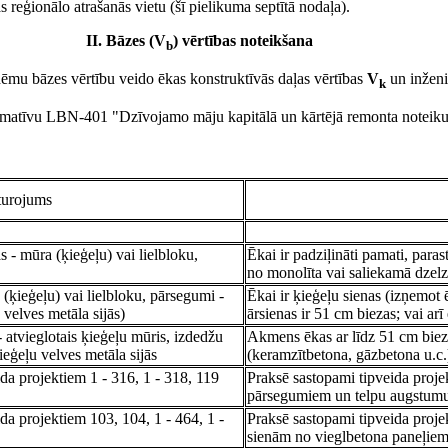
 reģionālo atrašanās vietu (šī pielikuma septītā nodaļa).
II. Bāzes (V
) vērtības noteikšana
b
hēmu bāzes vērtību veido ēkas konstruktīvās daļas vērtības
V
un inženi
k
ormatīvu LBN-401 "Dzīvojamo māju kapitālā un kārtējā remonta noteiku
sturojums
s - mūra (ķieģeļu) vai lielbloku,
Ēkai ir padziļināti pamati, para
no monolīta vai saliekamā dzel
 (ķieģeļu) vai lielbloku, pārsegumi -
Ēkai ir ķieģeļu sienas (izņemot 
 velves metāla sijās)
ārsienas ir 51 cm biezas; vai ar
- atvieglotais ķieģeļu mūris, izdedžu
Akmens ēkas ar līdz 51 cm biez
ieģeļu velves metāla sijās
(keramzītbetona, gāzbetona u.c.
da projektiem 1 - 316, 1 - 318, 119
Praksē sastopami tipveida proje
pārsegumiem un telpu augstum
da projektiem 103, 104, 1 - 464, 1 -
Praksē sastopami tipveida proje
sienām no vieglbetona paneļie