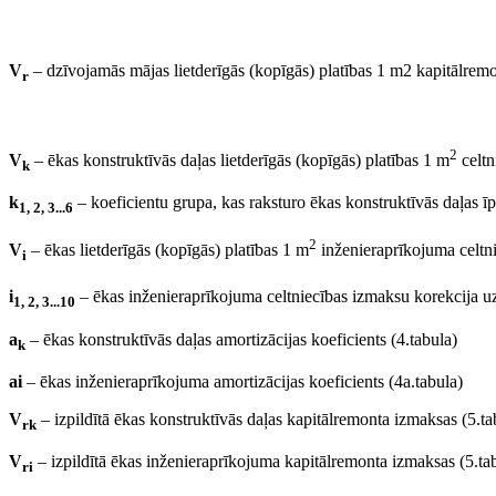
V
– dzīvojamās mājas lietderīgās (kopīgās) platības 1 m2 kapitālremo
r
2
V
– ēkas konstruktīvās daļas lietderīgās (kopīgās) platības 1 m
celtn
k
k
– koeficientu grupa, kas raksturo ēkas konstruktīvās daļas īp
1, 2, 3...6
2
V
– ēkas lietderīgās (kopīgās) platības 1 m
inženieraprīkojuma celtni
i
i
– ēkas inženieraprīkojuma celtniecības izmaksu korekcija 
1, 2, 3...10
a
– ēkas konstruktīvās daļas amortizācijas koeficients (4.tabula)
k
ai
– ēkas inženieraprīkojuma amortizācijas koeficients (4a.tabula)
V
– izpildītā ēkas konstruktīvās daļas kapitālremonta izmaksas (5.ta
rk
V
– izpildītā ēkas inženieraprīkojuma kapitālremonta izmaksas (5.ta
ri