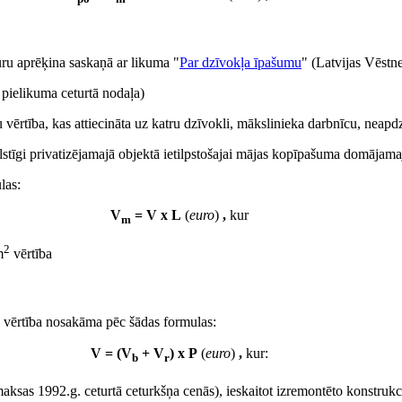
ru aprēķina saskaņā ar likuma "
Par dzīvokļa īpašumu
" (Latvijas Vēstne
 pielikuma ceturtā nodaļa)
ku vērtība, kas attiecināta uz katru dzīvokli, mākslinieka darbnīcu, neap
lstīgi privatizējamajā objektā ietilpstošajai mājas kopīpašuma domājamaj
las:
V
= V x L
(
euro
)
,
kur
m
2
m
vērtība
vērtība nosakāma pēc šādas formulas:
V = (V
+ V
) x P
(
euro
)
,
kur:
b
r
zmaksas 1992.g. ceturtā ceturkšņa cenās), ieskaitot izremontēto konstruk