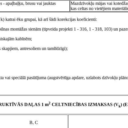
 - apaļbaļķu, brusu vai jauktas
Mazdzīvokļu mājas vai kotedžas
kas celtas no vietējiem materiāl
) katrai ēku grupai, kā arī šādi korekcijas koeficienti:
ilnas montāžas sienām (tipveida projekti 1 - 316, 1 - 318, 103) un paz
hniskajām kabīnēm;
skapjiem, antresoliem un tamlīdzīgi);
kta vai speciālā pasūtījuma (augstvērtīga apdare, uzlabots dzīvokļu plā
2
UKTĪVĀS DAĻAS 1 m
CELTNIECĪBAS IZMAKSAS (V
) (
k
B, C