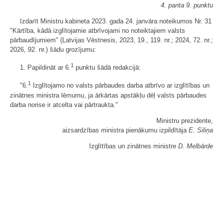
4. panta 9. punktu
Izdarīt Ministru kabineta 2023. gada 24. janvāra noteikumos Nr. 31
"Kārtība, kādā izglītojamie atbrīvojami no noteiktajiem valsts
pārbaudījumiem" (Latvijas Vēstnesis, 2023, 19., 119. nr.; 2024, 72. nr.;
2026, 92. nr.) šādu grozījumu:
1
1. Papildināt ar 6.
punktu šādā redakcijā:
1
"6.
Izglītojamo no valsts pārbaudes darba atbrīvo ar izglītības un
zinātnes ministra lēmumu, ja ārkārtas apstākļu dēļ valsts pārbaudes
darba norise ir atcelta vai pārtraukta."
Ministru prezidente,
aizsardzības ministra pienākumu izpildītāja
E. Siliņa
Izglītības un zinātnes ministre
D. Melbārde