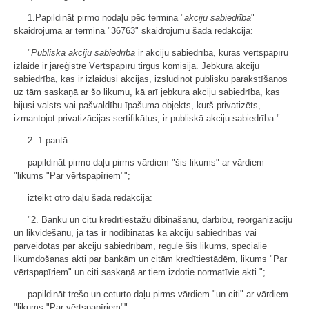
1.Papildināt pirmo nodaļu pēc termina "
akciju sabiedrība
"
skaidrojuma ar termina "36763" skaidrojumu šādā redakcijā:
"
Publiskā akciju sabiedrība
ir akciju sabiedrība, kuras vērtspapīru
izlaide ir jāreģistrē Vērtspapīru tirgus komisijā. Jebkura akciju
sabiedrība, kas ir izlaidusi akcijas, izsludinot publisku parakstīšanos
uz tām saskaņā ar šo likumu, kā arī jebkura akciju sabiedrība, kas
bijusi valsts vai pašvaldību īpašuma objekts, kurš privatizēts,
izmantojot privatizācijas sertifikātus, ir publiskā akciju sabiedrība."
2. 1.pantā:
papildināt pirmo daļu pirms vārdiem "šis likums" ar vārdiem
"likums "Par vērtspapīriem"";
izteikt otro daļu šādā redakcijā:
"2. Banku un citu kredītiestāžu dibināšanu, darbību, reorganizāciju
un likvidēšanu, ja tās ir nodibinātas kā akciju sabiedrības vai
pārveidotas par akciju sabiedrībām, regulē šis likums, speciālie
likumdošanas akti par bankām un citām kredītiestādēm, likums "Par
vērtspapīriem" un citi saskaņā ar tiem izdotie normatīvie akti.";
papildināt trešo un ceturto daļu pirms vārdiem "un citi" ar vārdiem
"likums "Par vērtspapīriem"";