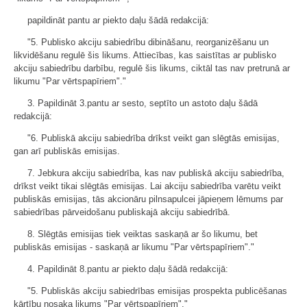
papildināt pantu ar piekto daļu šādā redakcijā:
"5. Publisko akciju sabiedrību dibināšanu, reorganizēšanu un
likvidēšanu regulē šis likums. Attiecības, kas saistītas ar publisko
akciju sabiedrību darbību, regulē šis likums, ciktāl tas nav pretrunā ar
likumu "Par vērtspapīriem"."
3. Papildināt 3.pantu ar sesto, septīto un astoto daļu šādā
redakcijā:
"6. Publiskā akciju sabiedrība drīkst veikt gan slēgtās emisijas,
gan arī publiskās emisijas.
7. Jebkura akciju sabiedrība, kas nav publiskā akciju sabiedrība,
drīkst veikt tikai slēgtās emisijas. Lai akciju sabiedrība varētu veikt
publiskās emisijas, tās akcionāru pilnsapulcei jāpieņem lēmums par
sabiedrības pārveidošanu publiskajā akciju sabiedrībā.
8. Slēgtās emisijas tiek veiktas saskaņā ar šo likumu, bet
publiskās emisijas - saskaņā ar likumu "Par vērtspapīriem"."
4. Papildināt 8.pantu ar piekto daļu šādā redakcijā:
"5. Publiskās akciju sabiedrības emisijas prospekta publicēšanas
kārtību nosaka likums "Par vērtspapīriem"."