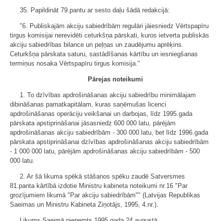
35. Papildināt 79.pantu ar sesto daļu šādā redakcijā:
"6. Publiskajām akciju sabiedrībām regulāri jāiesniedz Vērtspapīru
tirgus komisijai nerevidēti ceturkšņa pārskati, kuros ietverta publiskās
akciju sabiedrības bilance un peļņas un zaudējumu aprēķins.
Ceturkšņa pārskata saturu, sastādīšanas kārtību un iesniegšanas
termiņus nosaka Vērtspapīru tirgus komisija."
Pārejas noteikumi
1. To dzīvības apdrošināšanas akciju sabiedrību minimālajam
dibināšanas pamatkapitālam, kuras saņēmušas licenci
apdrošināšanas operāciju veikšanai un darbojas, līdz 1995.gada
pārskata apstiprināšanai jāsasniedz 600 000 latu, pārējām
apdrošināšanas akciju sabiedrībām - 300 000 latu, bet līdz 1996.gada
pārskata apstiprināšanai dzīvības apdrošināšanas akciju sabiedrībām
- 1 000 000 latu, pārējām apdrošināšanas akciju sabiedrībām - 500
000 latu.
2. Ar šā likuma spēkā stāšanos spēku zaudē Satversmes
81.panta kārtībā izdotie Ministru kabineta noteikumi nr.16 "Par
grozījumiem likumā "Par akciju sabiedrībām"" (Latvijas Republikas
Saeimas un Ministru Kabineta Ziņotājs, 1995, 4.nr.).
Likums Saeimā pieņemts 1995.gada 24.augustā.