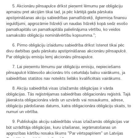
5. Akcionāru pilnsapulce drīkst pieņemt lēmumu par obligāciju
apmaiņu pret akcijām tikai tad, ja pēc kārtējā gada pārskata
apstiprināšanas akciju sabiedrības pamatlīdzekļi, ilgtermiņa finansu
ieguldījumi, apgrozāmie līdzekļi un naudas līdzekļi kopā sedz esošo
pamatkapitālu un pamatkapitāla palielinājuma vērtību, ko veidos
samaksāto obligāciju nominālvērtību kopsumma.";
6. Pirmo obligāciju izlaidumu sabiedrība drīkst īstenot tikai pēc
divu darbības gadu pārskatu apstiprināšanas akcionāru pilnsapulcē.
Par obligāciju emisiju lemj akcionāru pilnsapulce.
7. Lai pieņemtu lēmumu par obligāciju emisiju, nepieciešams
pilnsapulcē klātesošo akcionāru trīs ceturtdaļu balsu vairākums, ja
sabiedrības statūtos nav noteikts lielāks kvalificētais vairākums.
8. Akciju sabiedrībā visas izlaižamās obligācijas ir vārda
obligācijas. Tās reģistrējamas sabiedrības obligacionāru reģistrā. Tajā
jāieraksta obligacionāra vārds un uzvārds vai nosaukums, adrese,
obligāciju pārdošanas datums, katra obligacionāra obligāciju skaits, to
numuri un vērtība.
9. Publiskajās akciju sabiedrībās visas izlaižamās obligācijas var
būt uzrādītāja obligācijas, kuru izlaišanas, iegrāmatošanas un
apgrozības kārtību nosaka likums "Par vērtspapīriem" un Latvijas