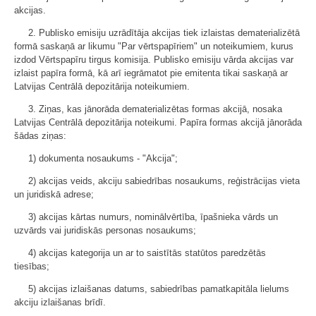
akcijas.
2. Publisko emisiju uzrādītāja akcijas tiek izlaistas dematerializētā
formā saskaņā ar likumu "Par vērtspapīriem" un noteikumiem, kurus
izdod Vērtspapīru tirgus komisija. Publisko emisiju vārda akcijas var
izlaist papīra formā, kā arī iegrāmatot pie emitenta tikai saskaņā ar
Latvijas Centrālā depozitārija noteikumiem.
3. Ziņas, kas jānorāda dematerializētas formas akcijā, nosaka
Latvijas Centrālā depozitārija noteikumi. Papīra formas akcijā jānorāda
šādas ziņas:
1) dokumenta nosaukums - "Akcija";
2) akcijas veids, akciju sabiedrības nosaukums, reģistrācijas vieta
un juridiskā adrese;
3) akcijas kārtas numurs, nominālvērtība, īpašnieka vārds un
uzvārds vai juridiskās personas nosaukums;
4) akcijas kategorija un ar to saistītās statūtos paredzētās
tiesības;
5) akcijas izlaišanas datums, sabiedrības pamatkapitāla lielums
akciju izlaišanas brīdī.