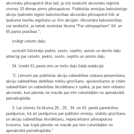
akcionāru pilnsapulcē tikai tad, ja viņi ierakstīti akcionāru reģistrā
vismaz 10 dienas pirms pilnsapulces. Publiskās emisijas balsstiesīgo
akciju īpašnieki iegūst balsstiesības akcionāru pilnsapulcē līdz ar
īpašuma tiesību iegūšanu uz šīm akcijām. Akcionāra balsstiesības
var ierobežot, ja netiek ievērotas likuma "Par vērtspapīriem" 64. un
65.panta prasības.";
izslēgt ceturto daļu;
uzskatīt līdzšinējo piekto, sesto, septīto, astoto un devīto daļu
attiecīgi par ceturto, piekto, sesto, septīto un astoto daļu.
34. Izteikt 61.panta otro un trešo daļu šādā redakcijā:
"2. Lēmumi par publiskās akciju sabiedrības statusa pieņemšanu,
akciju sabiedrības darbības mērķu grozīšanu, apvienošanos ar citām
sabiedrībām un sabiedrības likvidēšanu ir spēkā, ja par tiem nobalso
akcionāri, kuri pārstāv ne mazāk par trim ceturtdaļām no apmaksātā
pamatkapitāla.
3. Lai izlemtu šā likuma 28., 29., 34. un 43. pantā paredzētos
jautājumus, kā arī jautājumus par publisko emisiju, statūtu grozīšanu
un akciju sabiedrības likvidēšanu, nepieciešams pilnsapulces
kvorums, kas kopā pārstāv ne mazāk par trim ceturtdaļām no
apmaksātā pamatkapitāla."