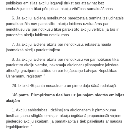
publiskās emisijas akciju ieguvēji drīkst tās atsavināt bez
ierobežojumiem tikai pēc pilnas akciju vērtības samaksāšanas.
6. Ja akciju laidiena noteikumos paredzētajā termiņā izsludinātais
pamatkapitāls nav parakstīts, akciju laidiens uzskatāms par
nenotikušu vai par notikušu tikai parakstīto akciju vērtībā, ja tas ir
paredzēts akciju laidiena noteikumos.
7. Ja akciju laidiens atzīts par nenotikušu, iekasētā nauda
jāatmaksā akciju parakstītājiem.
8. Ja akciju laidiens atzīts par nenotikušu vai par notikušu tikai
parakstīto akciju vērtībā, nākamajā akcionāru pilnsapulcē jāizdara
attiecīgi grozījumi statūtos un par to jāpaziņo Latvijas Republikas
Uzņēmumu reģistram."
28. Izteikt 46.panta nosaukumu un pirmo daļu šādā redakcijā:
"
46.pants. Pirmpirkuma tiesības uz jaunajām slēgtās emisijas
akcijām
1. Akciju sabiedrības līdzšinējiem akcionāriem ir pirmpirkuma
tiesības jaunu slēgtās emisijas akciju iegūšanā proporcionāli viņiem
piederošo akciju skaitam, ja pamatkapitāls tiek palielināts ar naudas
ieguldījumiem."