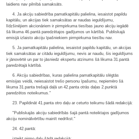
laidiens nav pilnībā samaksāts.
4. Ja akciju sabiedrība pamatkapitālu palielina, iesaistot papildu
kapitālu, un akcijas tiek samaksātas ar naudas ieguldījumu,
līdzšinējiem akcionāriem ir pirmpirkuma tiesības jauno akciju iegādē
šā likuma 46.pantā paredzētajos gadījumos un kārtībā. Publiskajā
emisijā izlaisto akciju īpašniekiem pirmpirkuma tiesību nav.
5. Ja pamatkapitālu palielina, iesaistot papildu kapitālu, un akcijas
tiek samaksātas ar citādu ieguldījumu, nevis ar naudu, šis ieguldījums
ir jānovērtē un par to jāsniedz ekspertu atzinums šā likuma 31.pantā
paredzētajā kārtībā.
6. Akciju sabiedrības, kuras palielina pamatkapitālu slēgtās
emisijas veidā, neiesaistot trešo personu īpašumu, nepiemēro šā
likuma 31.panta trešajā daļā un 42.panta otrās daļas 2.punktā
paredzētos noteikumus."
23. Papildināt 41.panta otro daļu ar ceturto teikumu šādā redakcijā:
"Publiskajās akciju sabiedrībās šajā pantā noteiktajos gadījumos
akciju nominālvērtību mainīt nedrīkst."
24. 42.pantā:
izteikt pirmo daļu šādā redakcijā: