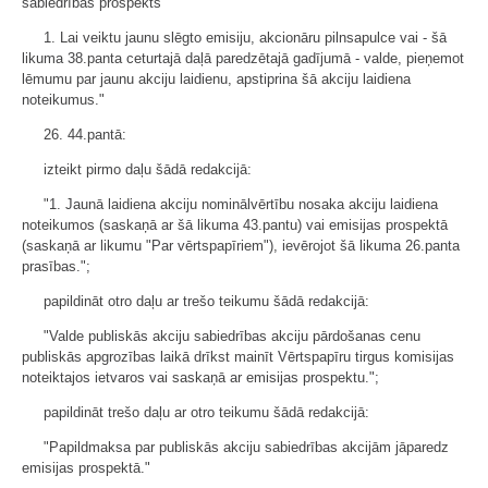
sabiedrības prospekts
1. Lai veiktu jaunu slēgto emisiju, akcionāru pilnsapulce vai - šā
likuma 38.panta ceturtajā daļā paredzētajā gadījumā - valde, pieņemot
lēmumu par jaunu akciju laidienu, apstiprina šā akciju laidiena
noteikumus."
26. 44.pantā:
izteikt pirmo daļu šādā redakcijā:
"1. Jaunā laidiena akciju nominālvērtību nosaka akciju laidiena
noteikumos (saskaņā ar šā likuma 43.pantu) vai emisijas prospektā
(saskaņā ar likumu "Par vērtspapīriem"), ievērojot šā likuma 26.panta
prasības.";
papildināt otro daļu ar trešo teikumu šādā redakcijā:
"Valde publiskās akciju sabiedrības akciju pārdošanas cenu
publiskās apgrozības laikā drīkst mainīt Vērtspapīru tirgus komisijas
noteiktajos ietvaros vai saskaņā ar emisijas prospektu.";
papildināt trešo daļu ar otro teikumu šādā redakcijā:
"Papildmaksa par publiskās akciju sabiedrības akcijām jāparedz
emisijas prospektā."