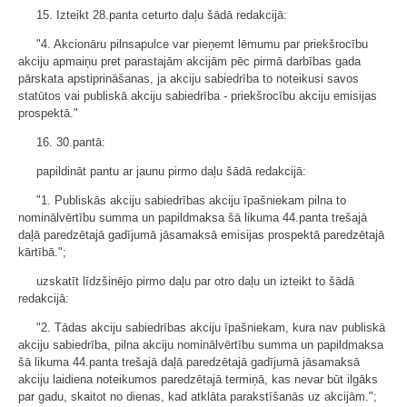
15. Izteikt 28.panta ceturto daļu šādā redakcijā:
"4. Akcionāru pilnsapulce var pieņemt lēmumu par priekšrocību
akciju apmaiņu pret parastajām akcijām pēc pirmā darbības gada
pārskata apstiprināšanas, ja akciju sabiedrība to noteikusi savos
statūtos vai publiskā akciju sabiedrība - priekšrocību akciju emisijas
prospektā."
16. 30.pantā:
papildināt pantu ar jaunu pirmo daļu šādā redakcijā:
"1. Publiskās akciju sabiedrības akciju īpašniekam pilna to
nominālvērtību summa un papildmaksa šā likuma 44.panta trešajā
daļā paredzētajā gadījumā jāsamaksā emisijas prospektā paredzētajā
kārtībā.";
uzskatīt līdzšinējo pirmo daļu par otro daļu un izteikt to šādā
redakcijā:
"2. Tādas akciju sabiedrības akciju īpašniekam, kura nav publiskā
akciju sabiedrība, pilna akciju nominālvērtību summa un papildmaksa
šā likuma 44.panta trešajā daļā paredzētajā gadījumā jāsamaksā
akciju laidiena noteikumos paredzētajā termiņā, kas nevar būt ilgāks
par gadu, skaitot no dienas, kad atklāta parakstīšanās uz akcijām.";