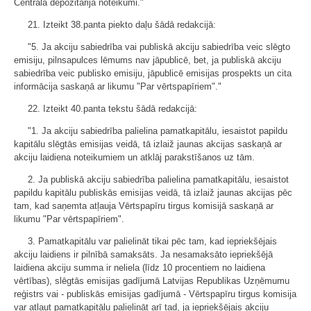
Centrālā depozitārija noteikumi."
21. Izteikt 38.panta piekto daļu šādā redakcijā:
"5. Ja akciju sabiedrība vai publiskā akciju sabiedrība veic slēgto
emisiju, pilnsapulces lēmums nav jāpublicē, bet, ja publiskā akciju
sabiedrība veic publisko emisiju, jāpublicē emisijas prospekts un cita
informācija saskaņā ar likumu "Par vērtspapīriem"."
22. Izteikt 40.panta tekstu šādā redakcijā:
"1. Ja akciju sabiedrība palielina pamatkapitālu, iesaistot papildu
kapitālu slēgtās emisijas veidā, tā izlaiž jaunas akcijas saskaņā ar
akciju laidiena noteikumiem un atklāj parakstīšanos uz tām.
2. Ja publiskā akciju sabiedrība palielina pamatkapitālu, iesaistot
papildu kapitālu publiskās emisijas veidā, tā izlaiž jaunas akcijas pēc
tam, kad saņemta atļauja Vērtspapīru tirgus komisijā saskaņā ar
likumu "Par vērtspapīriem".
3. Pamatkapitālu var palielināt tikai pēc tam, kad iepriekšējais
akciju laidiens ir pilnībā samaksāts. Ja nesamaksāto iepriekšējā
laidiena akciju summa ir neliela (līdz 10 procentiem no laidiena
vērtības), slēgtās emisijas gadījumā Latvijas Republikas Uzņēmumu
reģistrs vai - publiskās emisijas gadījumā - Vērtspapīru tirgus komisija
var atļaut pamatkapitālu palielināt arī tad, ja iepriekšējais akciju