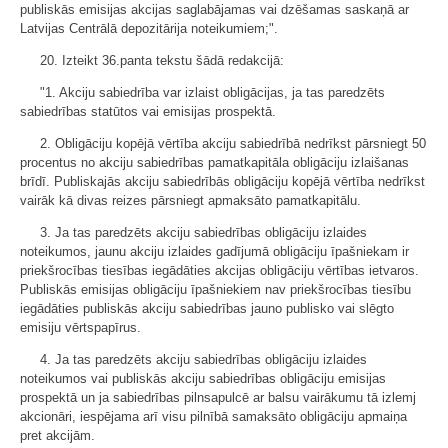
publiskās emisijas akcijas saglabājamas vai dzēšamas saskaņā ar
Latvijas Centrālā depozitārija noteikumiem;".
20. Izteikt 36.panta tekstu šādā redakcijā:
"1. Akciju sabiedrība var izlaist obligācijas, ja tas paredzēts
sabiedrības statūtos vai emisijas prospektā.
2. Obligāciju kopējā vērtība akciju sabiedrībā nedrīkst pārsniegt 50
procentus no akciju sabiedrības pamatkapitāla obligāciju izlaišanas
brīdī. Publiskajās akciju sabiedrībās obligāciju kopējā vērtība nedrīkst
vairāk kā divas reizes pārsniegt apmaksāto pamatkapitālu.
3. Ja tas paredzēts akciju sabiedrības obligāciju izlaides
noteikumos, jaunu akciju izlaides gadījumā obligāciju īpašniekam ir
priekšrocības tiesības iegādāties akcijas obligāciju vērtības ietvaros.
Publiskās emisijas obligāciju īpašniekiem nav priekšrocības tiesību
iegādāties publiskās akciju sabiedrības jauno publisko vai slēgto
emisiju vērtspapīrus.
4. Ja tas paredzēts akciju sabiedrības obligāciju izlaides
noteikumos vai publiskās akciju sabiedrības obligāciju emisijas
prospektā un ja sabiedrības pilnsapulcē ar balsu vairākumu tā izlemj
akcionāri, iespējama arī visu pilnībā samaksāto obligāciju apmaiņa
pret akcijām.