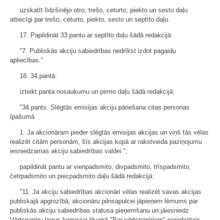
uzskatīt līdzšinējo otro, trešo, ceturto, piekto un sesto daļu
attiecīgi par trešo, ceturto, piekto, sesto un septīto daļu.
17. Papildināt 33.pantu ar septīto daļu šādā redakcijā:
"7. Publiskās akciju sabiedrības nedrīkst izdot pagaidu
apliecības."
18. 34.pantā:
izteikt panta nosaukumu un pirmo daļu šādā redakcijā:
"34.pants. Slēgtās emisijas akciju pāriešana citas personas
īpašumā
1. Ja akcionāram pieder slēgtās emisijas akcijas un viņš tās vēlas
realizēt citām personām, šīs akcijas kopā ar rakstveida paziņojumu
iesniedzamas akciju sabiedrības valdei.";
papildināt pantu ar vienpadsmito, divpadsmito, trīspadsmito,
četrpadsmito un piecpadsmito daļu šādā redakcijā:
"11. Ja akciju sabiedrības akcionāri vēlas realizēt savas akcijas
publiskajā apgrozībā, akcionāru pilnsapulcei jāpieņem lēmums par
publiskās akciju sabiedrības statusa pieņemšanu un jāiesniedz
Vērtspapīru tirgus komisijai likumā "Par vērtspapīriem" paredzētais