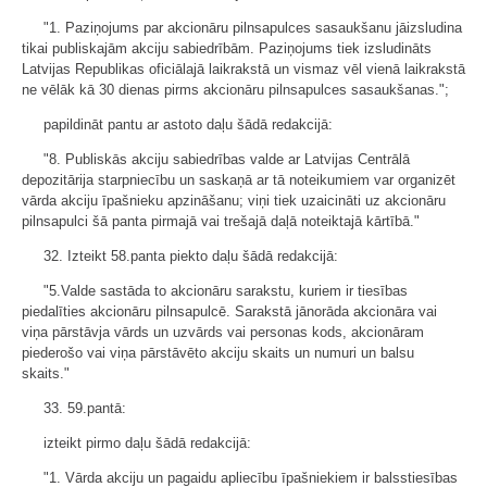
"1. Paziņojums par akcionāru pilnsapulces sasaukšanu jāizsludina
tikai publiskajām akciju sabiedrībām. Paziņojums tiek izsludināts
Latvijas Republikas oficiālajā laikrakstā un vismaz vēl vienā laikrakstā
ne vēlāk kā 30 dienas pirms akcionāru pilnsapulces sasaukšanas.";
papildināt pantu ar astoto daļu šādā redakcijā:
"8. Publiskās akciju sabiedrības valde ar Latvijas Centrālā
depozitārija starpniecību un saskaņā ar tā noteikumiem var organizēt
vārda akciju īpašnieku apzināšanu; viņi tiek uzaicināti uz akcionāru
pilnsapulci šā panta pirmajā vai trešajā daļā noteiktajā kārtībā."
32. Izteikt 58.panta piekto daļu šādā redakcijā:
"5.Valde sastāda to akcionāru sarakstu, kuriem ir tiesības
piedalīties akcionāru pilnsapulcē. Sarakstā jānorāda akcionāra vai
viņa pārstāvja vārds un uzvārds vai personas kods, akcionāram
piederošo vai viņa pārstāvēto akciju skaits un numuri un balsu
skaits."
33. 59.pantā:
izteikt pirmo daļu šādā redakcijā:
"1. Vārda akciju un pagaidu apliecību īpašniekiem ir balsstiesības