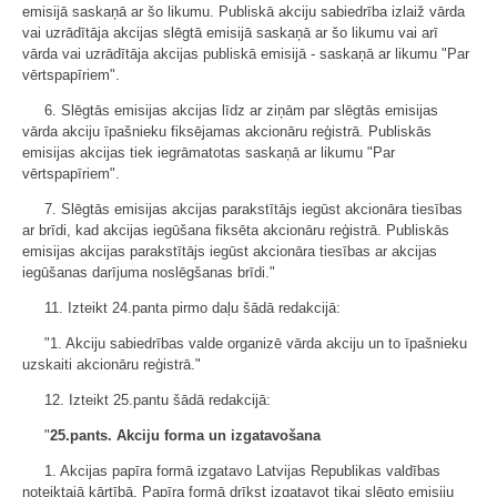
emisijā saskaņā ar šo likumu. Publiskā akciju sabiedrība izlaiž vārda
vai uzrādītāja akcijas slēgtā emisijā saskaņā ar šo likumu vai arī
vārda vai uzrādītāja akcijas publiskā emisijā - saskaņā ar likumu "Par
vērtspapīriem".
6. Slēgtās emisijas akcijas līdz ar ziņām par slēgtās emisijas
vārda akciju īpašnieku fiksējamas akcionāru reģistrā. Publiskās
emisijas akcijas tiek iegrāmatotas saskaņā ar likumu "Par
vērtspapīriem".
7. Slēgtās emisijas akcijas parakstītājs iegūst akcionāra tiesības
ar brīdi, kad akcijas iegūšana fiksēta akcionāru reģistrā. Publiskās
emisijas akcijas parakstītājs iegūst akcionāra tiesības ar akcijas
iegūšanas darījuma noslēgšanas brīdi."
11. Izteikt 24.panta pirmo daļu šādā redakcijā:
"1. Akciju sabiedrības valde organizē vārda akciju un to īpašnieku
uzskaiti akcionāru reģistrā."
12. Izteikt 25.pantu šādā redakcijā:
"
25.pants. Akciju forma un izgatavošana
1. Akcijas papīra formā izgatavo Latvijas Republikas valdības
noteiktajā kārtībā. Papīra formā drīkst izgatavot tikai slēgto emisiju