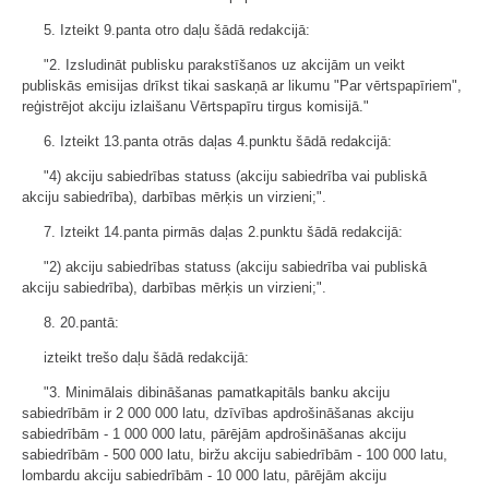
5. Izteikt 9.panta otro daļu šādā redakcijā:
"2. Izsludināt publisku parakstīšanos uz akcijām un veikt
publiskās emisijas drīkst tikai saskaņā ar likumu "Par vērtspapīriem",
reģistrējot akciju izlaišanu Vērtspapīru tirgus komisijā."
6. Izteikt 13.panta otrās daļas 4.punktu šādā redakcijā:
"4) akciju sabiedrības statuss (akciju sabiedrība vai publiskā
akciju sabiedrība), darbības mērķis un virzieni;".
7. Izteikt 14.panta pirmās daļas 2.punktu šādā redakcijā:
"2) akciju sabiedrības statuss (akciju sabiedrība vai publiskā
akciju sabiedrība), darbības mērķis un virzieni;".
8. 20.pantā:
izteikt trešo daļu šādā redakcijā:
"3. Minimālais dibināšanas pamatkapitāls banku akciju
sabiedrībām ir 2 000 000 latu, dzīvības apdrošināšanas akciju
sabiedrībām - 1 000 000 latu, pārējām apdrošināšanas akciju
sabiedrībām - 500 000 latu, biržu akciju sabiedrībām - 100 000 latu,
lombardu akciju sabiedrībām - 10 000 latu, pārējām akciju