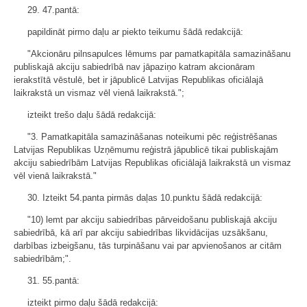
29. 47.pantā:
papildināt pirmo daļu ar piekto teikumu šādā redakcijā:
"Akcionāru pilnsapulces lēmums par pamatkapitāla samazināšanu
publiskajā akciju sabiedrībā nav jāpaziņo katram akcionāram
ierakstītā vēstulē, bet ir jāpublicē Latvijas Republikas oficiālajā
laikrakstā un vismaz vēl vienā laikrakstā.";
izteikt trešo daļu šādā redakcijā:
"3. Pamatkapitāla samazināšanas noteikumi pēc reģistrēšanas
Latvijas Republikas Uzņēmumu reģistrā jāpublicē tikai publiskajām
akciju sabiedrībām Latvijas Republikas oficiālajā laikrakstā un vismaz
vēl vienā laikrakstā."
30. Izteikt 54.panta pirmās daļas 10.punktu šādā redakcijā:
"10) lemt par akciju sabiedrības pārveidošanu publiskajā akciju
sabiedrībā, kā arī par akciju sabiedrības likvidācijas uzsākšanu,
darbības izbeigšanu, tās turpināšanu vai par apvienošanos ar citām
sabiedrībām;".
31. 55.pantā:
izteikt pirmo daļu šādā redakcijā: