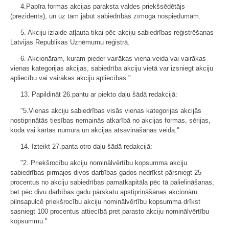
4.Papīra formas akcijas paraksta valdes priekšsēdētājs
(prezidents), un uz tām jābūt sabiedrības zīmoga nospiedumam.
5. Akciju izlaide atļauta tikai pēc akciju sabiedrības reģistrēšanas
Latvijas Republikas Uzņēmumu reģistrā.
6. Akcionāram, kuram pieder vairākas viena veida vai vairākas
vienas kategorijas akcijas, sabiedrība akciju vietā var izsniegt akciju
apliecību vai vairākas akciju apliecības."
13. Papildināt 26.pantu ar piekto daļu šādā redakcijā:
"5.Vienas akciju sabiedrības visās vienas kategorijas akcijās
nostiprinātās tiesības nemainās atkarībā no akcijas formas, sērijas,
koda vai kārtas numura un akcijas atsavināšanas veida."
14. Izteikt 27.panta otro daļu šādā redakcijā:
"2. Priekšrocību akciju nominālvērtību kopsumma akciju
sabiedrības pirmajos divos darbības gados nedrīkst pārsniegt 25
procentus no akciju sabiedrības pamatkapitāla pēc tā palielināšanas,
bet pēc divu darbības gadu pārskatu apstiprināšanas akcionāru
pilnsapulcē priekšrocību akciju nominālvērtību kopsumma drīkst
sasniegt 100 procentus attiecībā pret parasto akciju nominālvērtību
kopsummu."