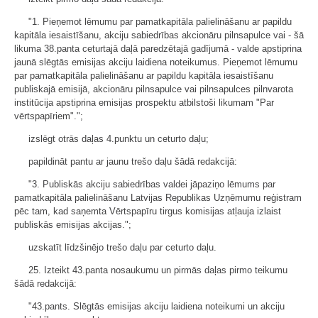
"1. Pieņemot lēmumu par pamatkapitāla palielināšanu ar papildu
kapitāla iesaistīšanu, akciju sabiedrības akcionāru pilnsapulce vai - šā
likuma 38.panta ceturtajā daļā paredzētajā gadījumā - valde apstiprina
jaunā slēgtās emisijas akciju laidiena noteikumus. Pieņemot lēmumu
par pamatkapitāla palielināšanu ar papildu kapitāla iesaistīšanu
publiskajā emisijā, akcionāru pilnsapulce vai pilnsapulces pilnvarota
institūcija apstiprina emisijas prospektu atbilstoši likumam "Par
vērtspapīriem".";
izslēgt otrās daļas 4.punktu un ceturto daļu;
papildināt pantu ar jaunu trešo daļu šādā redakcijā:
"3. Publiskās akciju sabiedrības valdei jāpaziņo lēmums par
pamatkapitāla palielināšanu Latvijas Republikas Uzņēmumu reģistram
pēc tam, kad saņemta Vērtspapīru tirgus komisijas atļauja izlaist
publiskās emisijas akcijas.";
uzskatīt līdzšinējo trešo daļu par ceturto daļu.
25. Izteikt 43.panta nosaukumu un pirmās daļas pirmo teikumu
šādā redakcijā:
"43.pants. Slēgtās emisijas akciju laidiena noteikumi un akciju