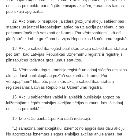
emisijas prospekts par slēgtās emisijas akcijām, kuras tiks laistas
publiskajā apgrozībā.
12. Akcionāru pilnsapulcei jāizdara grozījumi akciju sabiedrības
statūtos un jāatceļ ierobežojumi attiecībā uz akciju pāriešanu citas
personas īpašumā saskaņā ar likumu "Par vērtspapīriem", kā arī
jāreģistrē izdarītie grozījumi Latvijas Republikas Uzņēmumu reģistrā.
13. Akciju sabiedrība iegūst publiskās akciju sabiedrības statusu
pēc tam, kad Latvijas Republikas Uzņēmumu reģistrs ir reģistrējis
pilnsapulces izdarītos grozījumus statūtos.
14. Vērtspapīru tirgus komisija reģistrē un atļauj slēgtās emisijas
akcijas laist publiskajā apgrozībā saskaņā ar likumu "Par
vērtspapīriem" tikai pēc publiskās akciju sabiedrības statusa
reģistrēšanas Latvijas Republikas Uzņēmumu reģistrā.
15. Akciju sabiedrības valdei ir jāpiešķir publiskajā apgrozībā
laižamajām slēgtās emisijas akcijām sērijas numurs, kas jāiekļauj
emisijas prospektā."
19. Izteikt 35.panta 1.punktu šādā redakcijā:
"1) samazina pamatkapitālu, izņemot no apgrozības daļu akciju.
No apgrozības izņemtās slēgtās emisijas akcijas anulējamas, bet