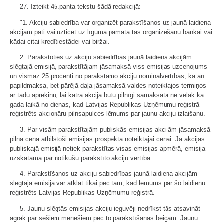
27. Izteikt 45.panta tekstu šādā redakcijā:
"1. Akciju sabiedrība var organizēt parakstīšanos uz jaunā laidiena
akcijām pati vai uzticēt uz līguma pamata tās organizēšanu bankai vai
kādai citai kredītiestādei vai biržai.
2. Parakstoties uz akciju sabiedrības jaunā laidiena akcijām
slēgtajā emisijā, parakstītājam jāsamaksā viss emisijas uzcenojums
un vismaz 25 procenti no parakstāmo akciju nominālvērtības, kā arī
papildmaksa, bet pārējā daļa jāsamaksā valdes noteiktajos termiņos
ar tādu aprēķinu, lai katra akcija būtu pilnīgi samaksāta ne vēlāk kā
gada laikā no dienas, kad Latvijas Republikas Uzņēmumu reģistrā
reģistrēts akcionāru pilnsapulces lēmums par jaunu akciju izlaišanu.
3. Par visām parakstītajām publiskās emisijas akcijām jāsamaksā
pilna cena atbilstoši emisijas prospektā noteiktajai cenai. Ja akcijas
publiskajā emisijā netiek parakstītas visas emisijas apmērā, emisija
uzskatāma par notikušu parakstīto akciju vērtībā.
4. Parakstīšanos uz akciju sabiedrības jaunā laidiena akcijām
slēgtajā emisijā var atklāt tikai pēc tam, kad lēmums par šo laidienu
reģistrēts Latvijas Republikas Uzņēmumu reģistrā.
5. Jaunu slēgtās emisijas akciju ieguvēji nedrīkst tās atsavināt
agrāk par sešiem mēnešiem pēc to parakstīšanas beigām. Jaunu