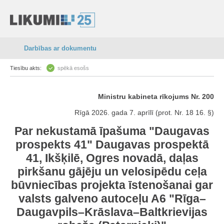
Darbības ar dokumentu
Tiesību akts:
spēkā esošs
Ministru kabineta rīkojums Nr. 200
Rīgā 2026. gada 7. aprīlī (prot. Nr. 18 16. §)
Par nekustamā īpašuma "Daugavas
prospekts 41" Daugavas prospektā
41, Ikšķilē, Ogres novadā, daļas
pirkšanu gājēju un velosipēdu ceļa
būvniecības projekta īstenošanai gar
valsts galveno autoceļu A6 "Rīga–
Daugavpils–Krāslava–Baltkrievijas