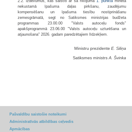
2.2. izdevumus, kas saistīti ar šā rīkojuma
1. punktā
minētā
nekustamā īpašuma daļas pirkšanu, zaudējumu
kompensēšanu un īpašuma tiesību nostiprināšanu
zemesgrāmatā, segt no Satiksmes ministrijas budžeta
programmas 23.00.00 "Valsts autoceļu fonds"
apakšprogrammā 23.06.00 "Valsts autoceļu uzturēšana un
atjaunošana" 2026. gadam paredzētajiem līdzekļiem.
Ministru prezidente
E. Siliņa
Satiksmes ministrs
A. Švinka
Pašvaldību saistošie noteikumi
Administratīvās atbildības ceļvedis
Apmācības