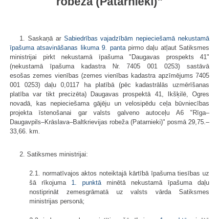
robeža (Patarnieki)"
1. Saskaņā ar
Sabiedrības vajadzībām nepieciešamā nekustamā
īpašuma atsavināšanas likuma
9. panta
pirmo daļu atļaut Satiksmes
ministrijai pirkt nekustamā īpašuma "Daugavas prospekts 41"
(nekustamā īpašuma kadastra Nr. 7405 001 0253) sastāvā
esošas zemes vienības (zemes vienības kadastra apzīmējums 7405
001 0253) daļu 0,0117 ha platībā (pēc kadastrālās uzmērīšanas
platība var tikt precizēta) Daugavas prospektā 41, Ikšķilē, Ogres
novadā, kas nepieciešama gājēju un velosipēdu ceļa būvniecības
projekta īstenošanai gar valsts galveno autoceļu A6 "Rīga–
Daugavpils–Krāslava–Baltkrievijas robeža (Patarnieki)" posmā 29,75.–
33,66. km.
2. Satiksmes ministrijai:
2.1. normatīvajos aktos noteiktajā kārtībā īpašuma tiesības uz
šā rīkojuma
1. punktā
minētā nekustamā īpašuma daļu
nostiprināt zemesgrāmatā uz valsts vārda Satiksmes
ministrijas personā;