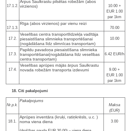
Ārpus Saulkrastu pilsētas robežām (abos
17.1.2.
10.00 +
virzienos)
EUR 1.00
par 1km
Rīga (abos virzienos) par vienu reizi
17.1.3.
70.00
Veselības centra transportlīdzekļa vadītāja
17.2.
10.00
piesaistīšana slimnieka transportēšanai
(nogādāšana līdz slimnīcas transportam)
Papildu pavadoņa piesaistīšana slimnieka
17.3.
6.42 EUR/h
transportēšanai(nogādāšana līdz veselības
centra transportam)
Veselības aprūpes mājās ārpus Saulkrastu
17.4.
9.00 +
novada robežām transporta izdevumi
EUR 1.00
par 1km
18. Citi pakalpojumi
Pakalpojums
Nr.p.k.
Maksa
(EUR)
Aprūpes inventāra (kruķi, ratiņkrēsls, u.c. )
18.1.
3.00
noma viena diena
(drošības nauda EUR 30.00) – viena diena