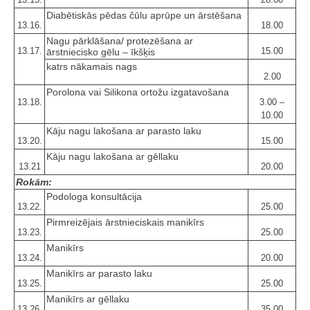
Diabētiskās pēdas čūlu aprūpe un ārstēšana
13.16.
18.00
Nagu pārklāšana/ protezēšana ar
13.17.
15.00
ārstniecisko gēlu – īkšķis
katrs nākamais nags
2.00
Porolona vai Silikona ortožu izgatavošana
13.18.
3.00 –
10.00
Kāju nagu lakošana ar parasto laku
13.20.
15.00
Kāju nagu lakošana ar gēllaku
13.21
20.00
Rokām:
Podologa konsultācija
13.22.
25.00
Pirmreizējais ārstnieciskais manikīrs
13.23.
25.00
Manikīrs
13.24.
20.00
Manikīrs ar parasto laku
13.25.
25.00
Manikīrs ar gēllaku
13.26.
35.00