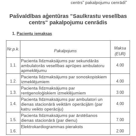
centrs" pakalpojumu cenrādi"
Pašvaldības aģentūras "Saulkrastu veselības
centrs" pakalpojumu cenrādis
1.
Pacientu iemaksas
Maksa
Nr.p.k.
Pakalpojums
(EUR)
Pacienta līdzmaksājums par sekundārās
1.1.
4.00
ambulatorās veselības aprūpes ambulatoru
apmeklējumu
Pacienta līdzmaksājums par sonoskopiskiem
1.2.
4.00
izmeklējumiem
Pacienta līdzmaksājums par
1.3.
3.00
rentgenoloģiskiem izmeklējumiem
Pacienta līdzmaksājums par ambulatori un
1.4.
4.00
dienas stacionārā veiktām operācijām (par
katru veikto operāciju)
Pacienta līdzmaksājums par ārstēšanos
1.5.
7.00
dienas stacionārā (par dienu)
Elektrokardiogrammas pieraksts
1.6.
2.00