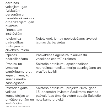
darbības
veicējiem, gan
fiziskajām
personām un
nevalstiskā sektora
organizācijām, gan
budžeta
finansētām
institūcijām
Ietekmi uz
Neietekmē, jo nav nepieciešams izveidot
pašvaldības
jaunas darba vietas.
funkcijām un
cilvēkresursiem
Izpildes
Pašvaldības aģentūra "Saulkrastu
nodrošināšana
veselības centrs" direktors
Prasību un
Saistošo noteikumu apstiprināšana
izmaksu
nodrošinās noteiktā mērķa sasniegšanu un
samērīgumu pret
prasību izpildi
ieguvumiem, ko
sniedz mērķa
sasniegšana
Izstrādes gaitā
Saistošo noteikumu projekts 2025. gada
veiktās
15. decembrī ievietots Saulkrastu novada
konsultācijas ar
pašvaldības tīmekļa vietnē sadaļā Saistošo
privātpersonām un
noteikumu projekti.
institūcijām