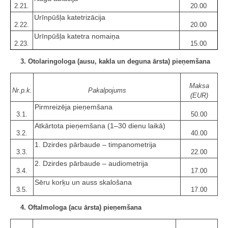
2.21.
20.00
Urīnpūšļa katetrizācija
2.22.
20.00
Urīnpūšļa katetra nomaiņa
2.23.
15.00
3. Otolaringologa (ausu, kakla un deguna ārsta) pieņemšana
Maksa
Nr.p.k.
Pakalpojums
(EUR)
Pirmreizēja pieņemšana
3.1.
50.00
Atkārtota pieņemšana (1–30 dienu laikā)
3.2.
40.00
1. Dzirdes pārbaude – timpanometrija
3.3.
22.00
2. Dzirdes pārbaude – audiometrija
3.4.
17.00
Sēru korķu un auss skalošana
3.5.
17.00
4. Oftalmologa (acu ārsta) pieņemšana