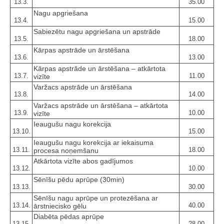
13.3.
35.00
Nagu apgriešana
13.4.
15.00
Sabiezētu nagu apgriešana un apstrāde
13.5.
18.00
Kārpas apstrāde un ārstēšana
13.6.
13.00
Kārpas apstrāde un ārstēšana – atkārtota
13.7.
11.00
vizīte
Varžacs apstrāde un ārstēšana
13.8.
14.00
Varžacs apstrāde un ārstēšana – atkārtota
13.9.
10.00
vizīte
Ieaugušu nagu korekcija
13.10.
15.00
Ieaugušu nagu korekcija ar iekaisuma
13.11.
18.00
procesa noņemšanu
Atkārtota vizīte abos gadījumos
13.12.
10.00
Sēnīšu pēdu aprūpe (30min)
13.13.
30.00
Sēnīšu nagu aprūpe un protezēšana ar
13.14.
40.00
ārstniecisko gēlu
Diabēta pēdas aprūpe
13.15.
28.00