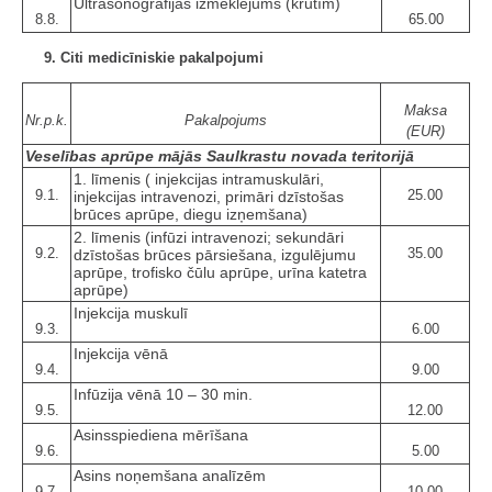
Ultrasonogrāfijas izmeklējums (krūtīm)
8.8.
65.00
9. Citi medicīniskie pakalpojumi
Maksa
Nr.p.k.
Pakalpojums
(EUR)
Veselības aprūpe mājās Saulkrastu novada teritorijā
1. līmenis ( injekcijas intramuskulāri,
9.1.
25.00
injekcijas intravenozi, primāri dzīstošas
brūces aprūpe, diegu izņemšana)
2. līmenis (infūzi intravenozi; sekundāri
9.2.
35.00
dzīstošas brūces pārsiešana, izgulējumu
aprūpe, trofisko čūlu aprūpe, urīna katetra
aprūpe)
Injekcija muskulī
9.3.
6.00
Injekcija vēnā
9.4.
9.00
Infūzija vēnā 10 – 30 min.
9.5.
12.00
Asinsspiediena mērīšana
9.6.
5.00
Asins noņemšana analīzēm
9.7.
10.00