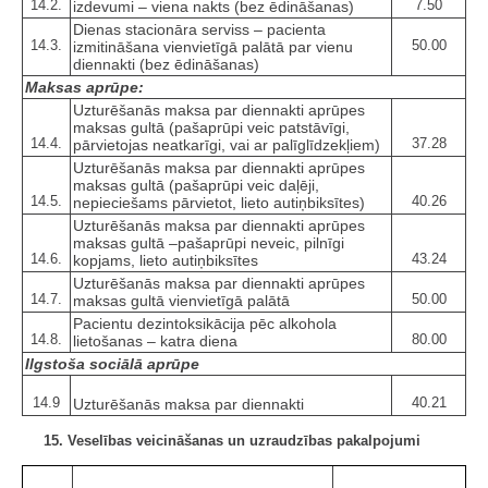
14.2.
7.50
izdevumi – viena nakts (bez ēdināšanas)
Dienas stacionāra serviss – pacienta
14.3.
50.00
izmitināšana vienvietīgā palātā par vienu
diennakti (bez ēdināšanas)
Maksas aprūpe:
Uzturēšanās maksa par diennakti aprūpes
maksas gultā (pašaprūpi veic patstāvīgi,
14.4.
37.28
pārvietojas neatkarīgi, vai ar palīglīdzekļiem)
Uzturēšanās maksa par diennakti aprūpes
maksas gultā (pašaprūpi veic daļēji,
14.5.
40.26
nepieciešams pārvietot, lieto autiņbiksītes)
Uzturēšanās maksa par diennakti aprūpes
maksas gultā –pašaprūpi neveic, pilnīgi
14.6.
43.24
kopjams, lieto autiņbiksītes
Uzturēšanās maksa par diennakti aprūpes
14.7.
50.00
maksas gultā vienvietīgā palātā
Pacientu dezintoksikācija pēc alkohola
14.8.
80.00
lietošanas – katra diena
Ilgstoša sociālā aprūpe
14.9
40.21
Uzturēšanās maksa par diennakti
15. Veselības veicināšanas un uzraudzības pakalpojumi