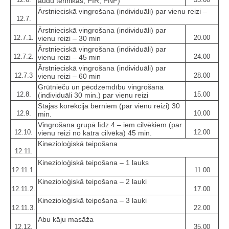
audu tehnikas, PIR, PNF)
Ārstnieciskā vingrošana (individuāli) par vienu reizi –
12.7.
Ārstnieciskā vingrošana (individuāli) par
12.7.1.
20.00
vienu reizi – 30 min
Ārstnieciskā vingrošana (individuāli) par
12.7.2.
24.00
vienu reizi – 45 min
Ārstnieciskā vingrošana (individuāli) par
12.7.3
28.00
vienu reizi – 60 min
Grūtnieču un pēcdzemdību vingrošana
12.8.
15.00
(individuāli 30 min.) par vienu reizi
Stājas korekcija bērniem (par vienu reizi) 30
12.9.
10.00
min.
Vingrošana grupā līdz 4 – iem cilvēkiem (par
12.10.
12.00
vienu reizi no katra cilvēka) 45 min.
Kinezioloģiskā teipošana
12.11.
Kinezioloģiskā teipošana – 1 lauks
12.11.1.
11.00
Kinezioloģiskā teipošana – 2 lauki
12.11.2.
17.00
Kinezioloģiskā teipošana – 3 lauki
12.11.3.
22.00
Abu kāju masāža
12.12.
35.00