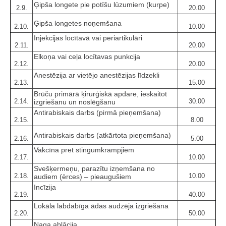
Ģipša longete pie potīšu lūzumiem (kurpe)
2.9.
20.00
Ģipša longetes noņemšana
2.10.
10.00
Injekcijas locītavā vai periartikulāri
2.11.
20.00
Elkoņa vai ceļa locītavas punkcija
2.12.
20.00
Anestēzija ar vietējo anestēzijas līdzekli
2.13.
15.00
Brūču primārā ķirurģiskā apdare, ieskaitot
2.14.
30.00
izgriešanu un noslēgšanu
Antirabiskais darbs (pirmā pieņemšana)
2.15.
8.00
Antirabiskais darbs (atkārtota pieņemšana)
2.16.
5.00
Vakcīna pret stingumkrampjiem
2.17.
10.00
Svešķermeņu, parazītu izņemšana no
2.18.
10.00
audiem (ērces) – pieaugušiem
Incīzija
2.19.
40.00
Lokāla labdabīga ādas audzēja izgriešana
2.20.
50.00
Naga ablācija