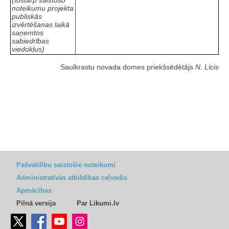
(tostarp saistošo
noteikumu projekta
publiskās
izvērtēšanas laikā
saņemtos
sabiedrības
viedokļus)
Saulkrastu novada domes priekšsēdētājs
N. Līcis
Pašvaldību saistošie noteikumi
Administratīvās atbildības ceļvedis
Apmācības
Pilnā versija
Par Likumi.lv