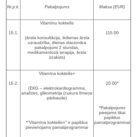
Nr.p.k.
Pakalpojums
Maksa (EUR)
Vitamīnu kokteilis
15.1.
115.00
(ārsta konsultācija, ikdienas ārsta
uzraudzība, dienas stacionāra
pakalpojumi 2 stundas,
medikamentozā terapija, ārsta
izraksts)
Vitamīna kokteilis+
15.2.
20.00*
(EKG – elektrokardiogramma,
analīzes, glikometrija (cukura līmeņa
pārbaude)
*Pakalpojums
pieejams tikai
papildus
*"Vitamīna kokteilis+" ir papildus
pamatprogrammai
pievienojams pamatprogrammai