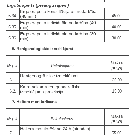
Ergoterapeits (pieaugušajiem)
Ergoterapeita konsultācija un nodarbība
5.34.
45.00
(45 min)
Ergoterapeita individuāla nodarbība (40
5.35.
40.00
min)
Ergoterapeita individuāla nodarbība (30
5.36.
30.00
min)
6. Rentgenoloģiskie izmeklējumi
Maksa
Nr.p.k.
Pakalpojums
(EUR)
Rentgenogrāfiskie izmeklējumi
6.1.
25.00
Katra nākamā rentgenogrāfiskā
6.2.
15.00
izmeklējuma projekcija
7. Holtera monitorēšana
Maksa
Nr.p.k.
Pakalpojums
(EUR)
Holtera monitorēšana 24 h (stundas)
7.1.
55.00