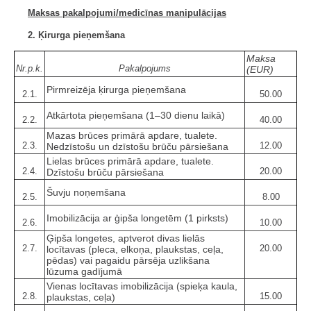
Maksas pakalpojumi/medicīnas manipulācijas
2. Ķirurga pieņemšana
Maksa
Nr.p.k.
Pakalpojums
(EUR)
Pirmreizēja ķirurga pieņemšana
2.1.
50.00
Atkārtota pieņemšana (1–30 dienu laikā)
2.2.
40.00
Mazas brūces primārā apdare, tualete.
2.3.
12.00
Nedzīstošu un dzīstošu brūču pārsiešana
Lielas brūces primārā apdare, tualete.
2.4.
20.00
Dzīstošu brūču pārsiešana
Šuvju noņemšana
2.5.
8.00
Imobilizācija ar ģipša longetēm (1 pirksts)
2.6.
10.00
Ģipša longetes, aptverot divas lielās
2.7.
20.00
locītavas (pleca, elkoņa, plaukstas, ceļa,
pēdas) vai pagaidu pārsēja uzlikšana
lūzuma gadījumā
Vienas locītavas imobilizācija (spieķa kaula,
2.8.
15.00
plaukstas, ceļa)