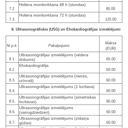
Holtera monitorēšana 48 h (stundas)
7.2.
85.00
Holtera monitorēšana 72 h (stundas)
7.3.
120.00
8. Ultrasonogrāfiskie (USG) un Ehokardiogrāfijas izmeklējumi
Maksa
Nr.p.k.
Pakalpojums
(EUR)
Ultrasonogrāfijas izmeklējums (vēdera
8.1.
65.00
dobums)
Ehokardiogrāfija
8.2.
60.00
Ultrasonogrāfijas izmeklējums (nieres,
8.3.
60.00
urīnceļi)
Ultrasonogrāfijas izmeklējums (1 locītava)
8.4.
60.00
Ultrasonogrāfijas izmeklējums (simetriskas
8.5.
95.00
locītavas)
Ultrasonogrāfijas izmeklējums
8.6.
60.00
(vairogdziedzeri)
Ultrasonogrāfijas izmeklējums (zīdaiņa
8.7.
60.00
gūžas)