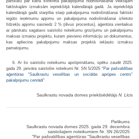
pārskatu par katra konkrētā pakalpojuma nodrošināšanai veiktajām
faktiskajām izmaksām iepriekšējā kalendārajā gadā. Ja iepriekšējā
kalendārajā gadā starpība starp pakalpojuma nodrošināšanai faktiski
iegūto ieņēmumu apjomu un pakalpojuma nodrošināšanai izlietoto
līdzekļu apjomu sasniedz 2 % (divus procentus), aģentūra vienlaikus
ar pārskatu sagatavo saistošo noteikumu grozījumu un pakalpojumu
maksas izmaiņu projektu, kuram pievieno informāciju un dokumentus,
kas apliecina pakalpojumu maksas projektā iekļauto izmaksu
pamatojumu.
6. Ar šo saistošo noteikumu apstiprināšanu, spēku zaudē 2025.
gada 29. janvāra saistošie noteikumi Nr. SN 5/2025 "
Par pašvaldības
aģentūras "Saulkrastu veselības un sociālās aprūpes centrs"
pakalpojumu cenrādi
".
Saulkrastu novada domes priekšsēdētājs
N. Līcis
Pielikums
Saulkrastu novada domes 2025. gada 29. decembra
saistošajiem noteikumiem Nr. SN 26/2025
"Par pašvaldības aģentūras "Saulkrastu veselības