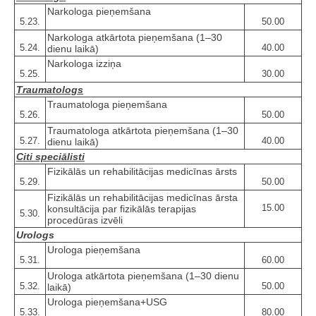
Narkologa pieņemšana
5.23.
50.00
Narkologa atkārtota pieņemšana (1–30
5.24.
40.00
dienu laikā)
Narkologa izziņa
5.25.
30.00
Traumatologs
Traumatologa pieņemšana
5.26.
50.00
Traumatologa atkārtota pieņemšana (1–30
5.27.
40.00
dienu laikā)
Citi speciālisti
Fizikālās un rehabilitācijas medicīnas ārsts
5.29.
50.00
Fizikālās un rehabilitācijas medicīnas ārsta
15.00
konsultācija par fizikālās terapijas
5.30.
procedūras izvēli
Urologs
Urologa pieņemšana
5.31.
60.00
Urologa atkārtota pieņemšana (1–30 dienu
5.32.
50.00
laikā)
Urologa pieņemšana+USG
5.33.
80.00