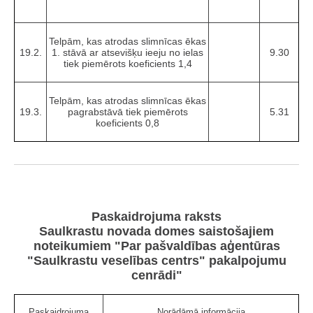
Telpām, kas atrodas slimnīcas ēkas
19.2.
1. stāvā ar atsevišķu ieeju no ielas
9.30
tiek piemērots koeficients 1,4
Telpām, kas atrodas slimnīcas ēkas
19.3.
pagrabstāvā tiek piemērots
5.31
koeficients 0,8
Paskaidrojuma raksts
Saulkrastu novada domes saistošajiem
noteikumiem "Par pašvaldības aģentūras
"Saulkrastu veselības centrs" pakalpojumu
cenrādi"
Paskaidrojuma
Norādāmā informācija