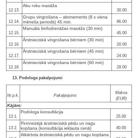
Abu roku masāža
12.13.
30.00
Grupu vingrošana – abonements (8 x viena
12.14.
86.00
mēneša periodā) 45 min.
Manuāla limfodrenāžas masāža (30 min)
12.15.
45.00
Ārstnieciskā vingrošana bērniem (30 min)
12.16.
20.00
Ārstnieciskā vingrošana bērniem (45 min)
12.17.
24.00
Ārstnieciskā vingrošana bērniem (60 min)
12.18.
28.00
13. Podologa pakalpojumi
Maksa
Nr.p.k.
Pakalpojums
(EUR)
Kājām:
Podologa konsultācija
13.1.
25.00
Pirmreizējā ārstnieciskā pēdu un nagu
13.2.
40.00
kopšana (konsultācija iekļauta cenā)
Atkārtota ārstnieciskā pēdu un nagu kopšana