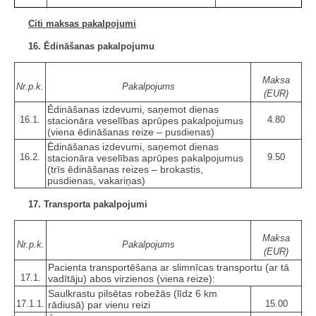
Citi maksas pakalpojumi
16. Ēdināšanas pakalpojumu
Maksa
Nr.p.k.
Pakalpojums
(EUR)
Ēdināšanas izdevumi, saņemot dienas
16.1.
4.80
stacionāra veselības aprūpes pakalpojumus
(viena ēdināšanas reize – pusdienas)
Ēdināšanas izdevumi, saņemot dienas
16.2.
9.50
stacionāra veselības aprūpes pakalpojumus
(trīs ēdināšanas reizes – brokastis,
pusdienas, vakariņas)
17. Transporta pakalpojumi
Maksa
Nr.p.k.
Pakalpojums
(EUR)
Pacienta transportēšana ar slimnīcas transportu (ar tā
17.1.
vadītāju) abos virzienos (viena reize):
Saulkrastu pilsētas robežās (līdz 6 km
17.1.1.
15.00
rādiusā) par vienu reizi