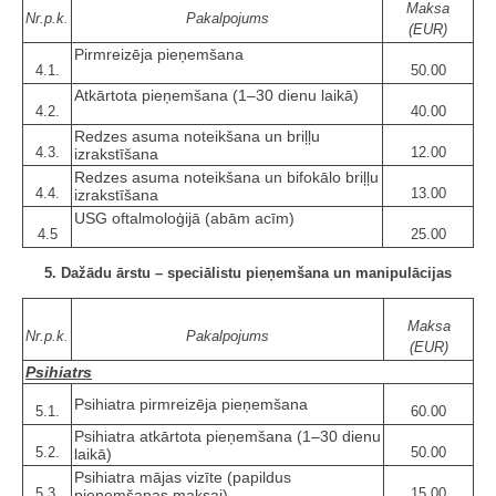
Maksa
Nr.p.k.
Pakalpojums
(EUR)
Pirmreizēja pieņemšana
4.1.
50.00
Atkārtota pieņemšana (1–30 dienu laikā)
4.2.
40.00
Redzes asuma noteikšana un briļļu
4.3.
12.00
izrakstīšana
Redzes asuma noteikšana un bifokālo briļļu
4.4.
13.00
izrakstīšana
USG oftalmoloģijā (abām acīm)
4.5
25.00
5. Dažādu ārstu – speciālistu pieņemšana un manipulācijas
Maksa
Nr.p.k.
Pakalpojums
(EUR)
Psihiatrs
Psihiatra pirmreizēja pieņemšana
5.1.
60.00
Psihiatra atkārtota pieņemšana (1–30 dienu
5.2.
50.00
laikā)
Psihiatra mājas vizīte (papildus
5.3.
15.00
pieņemšanas maksai)