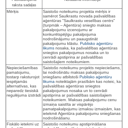
raksta sadaļas
Mērķis
Saistošo noteikumu projekta mērķis ir
samērot Saulkrastu novada pašvaldības
aģentūras "Saulkrastu veselības centrs"
(turpmāk – Aģentūra) sniegto maksas
pakalpojumu izcenojumu ar
konkurētspējīgu pakalpojuma
nodrošinājumu un paaugstināt
pakalpojumu klāstu.
Publisko aģentūru
likums
nosaka, ka pašvaldības aģentūras
sniegtos pakalpojumus nosaka un to
cenrādi apstiprina ar pašvaldības
saistošajiem noteikumiem.
Nepieciešamības
Saistošo noteikumu projekts nepieciešams,
pamatojumu,
lai nodrošinātu maksas pakalpojumu
tostarp raksturojot
sniegšanu atbilstoši
Publisko aģentūru
iespējamās
likuma
noteiktajām prasībām kas noteic, ka
alternatīvas, kas
pašvaldības aģentūras sniegtos
neparedz tiesiskā
pakalpojumus nosaka un to cenrādi
regulējuma izstrādi
apstiprina ar pašvaldības saistošajiem
noteikumiem. Maksas pakalpojumu cenu
izmaiņa saistīta ar vispārējo
pamatpakalpojumu izmaksu izmaiņām, kas
ietekmē Aģentūra pakalpojumu sniegšanas
nodrošināšanu.
Fiskālo ietekmi uz
Saistošo noteikumu apstiprināšana