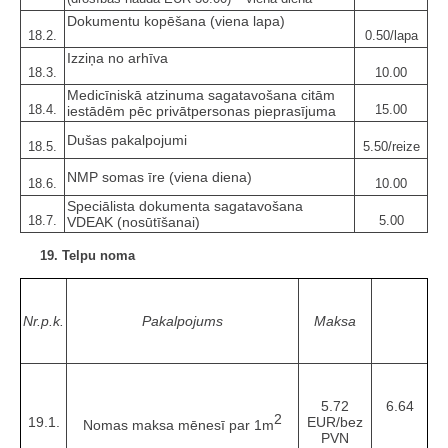
Dokumentu kopēšana (viena lapa)
18.2.
0.50/lapa
Izziņa no arhīva
18.3.
10.00
Medicīniskā atzinuma sagatavošana citām
18.4.
15.00
iestādēm pēc privātpersonas pieprasījuma
Dušas pakalpojumi
18.5.
5.50/reize
NMP somas īre (viena diena)
18.6.
10.00
Speciālista dokumenta sagatavošana
18.7.
5.00
VDEAK (nosūtīšanai)
19. Telpu noma
Nr.p.k.
Pakalpojums
Maksa
5.72
6.64
2
19.1.
EUR/bez
Nomas maksa mēnesī par 1m
PVN