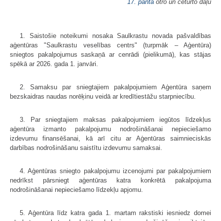
17. panta
otro un ceturto daļu
1. Saistošie noteikumi nosaka Saulkrastu novada pašvaldības
aģentūras "Saulkrastu veselības centrs" (turpmāk – Aģentūra)
sniegtos pakalpojumus saskaņā ar cenrādi (pielikumā), kas stājas
spēkā ar 2026. gada 1. janvāri.
2. Samaksu par sniegtajiem pakalpojumiem Aģentūra saņem
bezskaidras naudas norēķinu veidā ar kredītiestāžu starpniecību.
3. Par sniegtajiem maksas pakalpojumiem iegūtos līdzekļus
aģentūra izmanto pakalpojumu nodrošināšanai nepieciešamo
izdevumu finansēšanai, kā arī citu ar Aģentūras saimnieciskās
darbības nodrošināšanu saistītu izdevumu samaksai.
4. Aģentūras sniegto pakalpojumu izcenojumi par pakalpojumiem
nedrīkst pārsniegt aģentūras katra konkrētā pakalpojuma
nodrošināšanai nepieciešamo līdzekļu apjomu.
5. Aģentūra līdz katra gada 1. martam rakstiski iesniedz domei