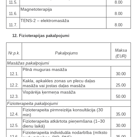
11.5.
8.00
Magnetoterapija
11.6.
8.00
TENS-2 – elektromasāža
11.7.
8.00
12. Fizioterapijas pakalpojumi
Maksa
Nr.p.k.
Pakalpojums
(EUR)
Masāžas pakalpojumi
Pilnā muguras masāža
12.1.
30.00
Kakla, apkakles zonas un plecu daļas
12.2.
25.00
masāža vai jostas daļas masāža
Vispārēja ķermeņa masāža
12.3.
50.00
Fizioterapeita pakalpojumi
Fizioterapeita pirmreizēja konsultācija (30
12.4.
35.00
min)
Fizioterapeita atkārtota pieņemšana (1–30
12.5.
30.00
dienu laikā)
Fizioterapeita individuāla nodarbība (mīksto
12.6.
35.00