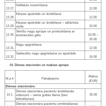
Gēllakas noņemšana
13.27.
12.00
Kārpas apstrāde un ārstēšana
13.28.
12.00
Kārpas apstrāde un ārstēšana – atkārtota
13.29.
10.00
vizīte
Sēnīšu nagu aprūpe un protezēšana ar
13.30.
10.00 –
ārstniecisko gēlu
35.00
Nagu apgriešana
13.31.
12.00
Sabiezētu nagu apgriešana un apstrāde
13.32.
16.00
14. Dienas stacionārs un maksas aprūpe
Maksa
Nr.p.k.
Pakalpojums
(EUR)
Dienas stacionārs:
Dienas stacionāra pacientu ārstēšanās
14.1.
35.00
izdevumi – viena gultas diena (bez
ēdināšanas)
Dienas stacionāra pacientu izmitināšanas