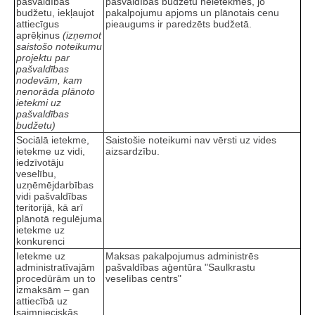
pašvaldības
pašvaldības budžetu neietekmēs, jo
budžetu, iekļaujot
pakalpojumu apjoms un plānotais cenu
attiecīgus
pieaugums ir paredzēts budžetā.
aprēķinus
(izņemot
saistošo noteikumu
projektu par
pašvaldības
nodevām, kam
nenorāda plānoto
ietekmi uz
pašvaldības
budžetu)
Sociālā ietekme,
Saistošie noteikumi nav vērsti uz vides
ietekme uz vidi,
aizsardzību.
iedzīvotāju
veselību,
uzņēmējdarbības
vidi pašvaldības
teritorijā, kā arī
plānotā regulējuma
ietekme uz
konkurenci
Ietekme uz
Maksas pakalpojumus administrēs
administratīvajām
pašvaldības aģentūra "Saulkrastu
procedūrām un to
veselības centrs"
izmaksām – gan
attiecībā uz
saimnieciskās