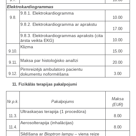
Elektrokardiogrammas
9.8.1. Elektrokardiogramma
9.8.
10.00
9.8.2. Elektrokardiogramma ar aprakstu
17.00
9.8.3. Elektrokardiogrammas apraksts (cita
10.00
ārsta veikta EKG)
Klizma
9.10.
15.00
Maksa par histoloģisko analīzi
9.11.
20.00
Pirmreizējā ambulatoro pacientu
9.12.
3.00
dokumentu noformēšana
11. Fizikālās terapijas pakalpojumi
Maksa
Nr.p.k.
Pakalpojums
(EUR)
Ultraskaņas terapija (1 procedūra)
11.3.
8.00
Aerosolterapija (inhalācijas)
11.4.
8.00
Sildīšana ar
Bioptron lampu –
viena reize