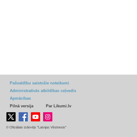
Pašvaldību saistošie noteikumi
Administratīvās atbildības ceļvedis
Apmācības
Pilnā versija
Par Likumi.lv
© Oficiālais izdevējs "Latvijas Vēstnesis"