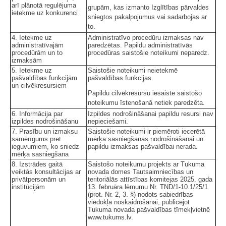
arī plānotā regulējuma
grupām, kas izmanto Izglītības pārvaldes
ietekme uz konkurenci
sniegtos pakalpojumus vai sadarbojas ar
to.
4. Ietekme uz
Administratīvo procedūru izmaksas nav
administratīvajām
paredzētas. Papildu administratīvās
procedūrām un to
procedūras saistošie noteikumi neparedz.
izmaksām
5. Ietekme uz
Saistošie noteikumi neietekmē
pašvaldības funkcijām
pašvaldības funkcijas.
un cilvēkresursiem
Papildu cilvēkresursu iesaiste saistošo
noteikumu īstenošanā netiek paredzēta.
6. Informācija par
Izpildes nodrošināšanai papildu resursi nav
izpildes nodrošināšanu
nepieciešami.
7. Prasību un izmaksu
Saistošie noteikumi ir piemēroti iecerētā
samērīgums pret
mērķa sasniegšanas nodrošināšanai un
ieguvumiem, ko sniedz
papildu izmaksas pašvaldībai nerada.
mērķa sasniegšana
8. Izstrādes gaitā
Saistošo noteikumu projekts ar Tukuma
veiktās konsultācijas ar
novada domes Tautsaimniecības un
privātpersonām un
teritoriālās attīstības komitejas 2025. gada
institūcijām
13. februāra lēmumu Nr. TND/1-10.1/25/1
(prot. Nr. 2, 3. §) nodots sabiedrības
viedokļa noskaidrošanai, publicējot
Tukuma novada pašvaldības tīmekļvietnē
www.tukums.lv.