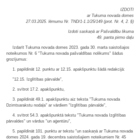
IZDOTI
ar Tukuma novada domes
27.03.2025. lēmumu Nr. TND/1-1.1/25/149 (prot. Nr. 4, 2. §)
Izdoti saskaņā ar Pašvaldību likuma
49. panta pirmo daļu
Izdarīt Tukuma novada domes 2023. gada 30. marta saistošajos
noteikumos Nr. 6 "Tukuma novada pašvaldības nolikums" šādus
grozījumus:
1. papildināt 12. punktu ar 12.15. apakšpunktu šādā redakcijā:
"12.15. Izglītības pārvalde",
2. svītrot 17.2. apakšpunktu,
3. papildināt 49.1. apakšpunktu aiz teksta "Tukuma novada
Dzimtsarakstu nodaļa" ar vārdiem "Izglītības pārvalde",
4. svītrot 54.3. apakšpunktā tekstu "Tukuma novada Izglītības
pārvaldes" un vārdus "un aģentūru",
5. papildināt 101. punktu ar tekstu "un saskaņā ar Tukuma novada
domes 2024. gada 19. decembra saistošajiem noteikumiem Nr. 45