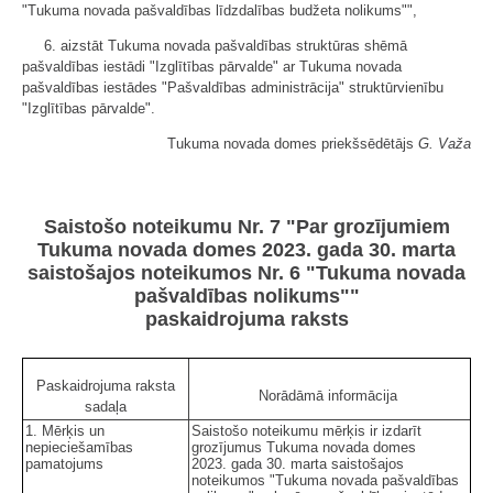
"Tukuma novada pašvaldības līdzdalības budžeta nolikums"",
6. aizstāt Tukuma novada pašvaldības struktūras shēmā
pašvaldības iestādi "Izglītības pārvalde" ar Tukuma novada
pašvaldības iestādes "Pašvaldības administrācija" struktūrvienību
"Izglītības pārvalde".
Tukuma novada domes priekšsēdētājs
G. Važa
Saistošo noteikumu Nr. 7 "Par grozījumiem
Tukuma novada domes 2023. gada 30. marta
saistošajos noteikumos Nr. 6 "Tukuma novada
pašvaldības nolikums""
paskaidrojuma raksts
Paskaidrojuma raksta
Norādāmā informācija
sadaļa
1. Mērķis un
Saistošo noteikumu mērķis ir izdarīt
nepieciešamības
grozījumus Tukuma novada domes
pamatojums
2023. gada 30. marta saistošajos
noteikumos "Tukuma novada pašvaldības