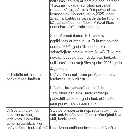
nolikums" sakarā ar pašvaldības iestādes
"Tukuma novada Izglītības pārvalde"
reorganizāciju, kā rezultātā pašvaldības
iestāde tiek likvidēta un no 2025. gada
1. aprīļa Izglītības pārvalde darbu turpina
kā pašvaldības iestādes "Pašvaldības
administrācija" struktūrvienība.
Saistošo noteikumu 101. punkts
papildināts ar atsauci uz Tukuma novada
domes 2024. gada 19. decembra
saistošajiem noteikumiem Nr. 45 "Tukuma
novada pašvaldības līdzdalības budžeta
nolikums", kas stājušies spēkā 2025. gada
1. janvārī.
2. Fiskālā ietekme uz
Pašvaldības nolikuma grozījumiem nav
pašvaldības budžetu
ietekmes uz budžetu.
Plānots, ka pašvaldības iestādes
"Izglītības pārvalde" reorganizācija
pašvaldības 2025. gada budžetā radīs
ietaupījumu ap 50 940 EUR.
3. Sociālā ietekme,
Saistošie noteikumi neparedz ietekmi uz
ietekme uz vidi,
vidi, iedzīvotāju veselību, uzņēmējdarbības
iedzīvotāju veselību,
vidi, konkurenci.
uzņēmējdarbības vidi
pašvaldības teritorijā, kā
Pozitīva sociālā ietekme uz iedzīvotāju