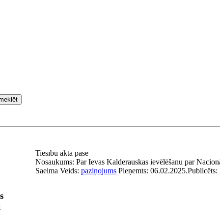
meklēt
Tiesību akta pase
Nosaukums:
Par Ievas Kalderauskas ievēlēšanu par Nacionā
Saeima
Veids:
paziņojums
Pieņemts:
06.02.2025.
Publicēts:
s
i