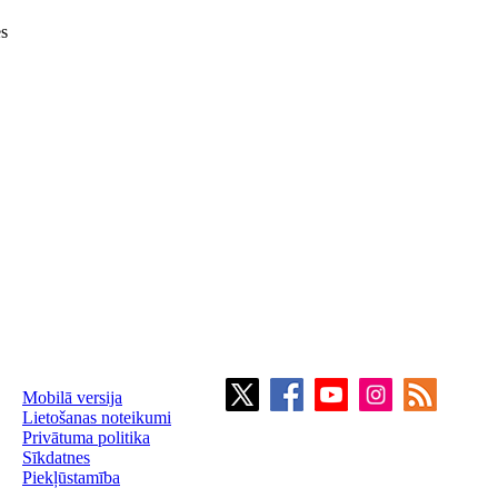
es
Mobilā versija
Lietošanas noteikumi
Privātuma politika
Sīkdatnes
Piekļūstamība