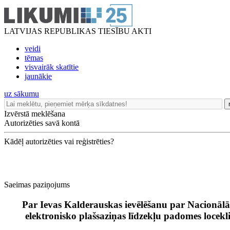
LATVIJAS REPUBLIKAS TIESĪBU AKTI
veidi
tēmas
visvairāk skatītie
jaunākie
uz sākumu
Izvērstā meklēšana
Autorizēties savā kontā
Kādēļ autorizēties vai reģistrēties?
Saeimas paziņojums
Par Ievas Kalderauskas ievēlēšanu par Nacionālā
elektronisko plašsaziņas līdzekļu padomes locekl