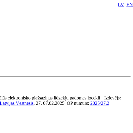
LV
EN
lās elektronisko plašsaziņas līdzekļu padomes locekli
Izdevējs:
Latvijas Vēstnesis
, 27, 07.02.2025.
OP numurs:
2025/27.2