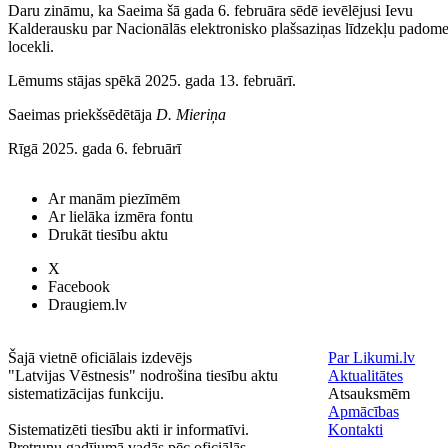
Daru zināmu, ka Saeima šā gada 6. februāra sēdē ievēlējusi Ievu
Kalderausku par Nacionālās elektronisko plašsaziņas līdzekļu padom
locekli.
Lēmums stājas spēkā 2025. gada 13. februārī.
Saeimas priekšsēdētāja
D. Mieriņa
Rīgā 2025. gada 6. februārī
Ar manām piezīmēm
Ar lielāka izmēra fontu
Drukāt tiesību aktu
X
Facebook
Draugiem.lv
Šajā vietnē oficiālais izdevējs
Par Likumi.lv
"Latvijas Vēstnesis" nodrošina tiesību aktu
Aktualitātes
sistematizācijas funkciju.
Atsauksmēm
Apmācības
Sistematizēti tiesību akti ir informatīvi.
Kontakti
Pretrunu gadījumā vadās pēc oficiālās