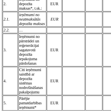
2.
depozīta
EUR
maksas*, t.sk.:
ieņēmumi no
2.1.
neatmaksātās
EUR
depozīta maksas
2.2.
…
Ieņēmumi no
pārstrādei un
reģenerācijai
3.
sagatavotā
EUR
depozīta
iepakojuma
pārdošanas
Citi ieņēmumi
saistībā ar
depozīta
4.
EUR
sistēmas
nodrošināšanas
pakalpojumu
Pārējie
5.
pamatdarbības
EUR
ieņēmumi*