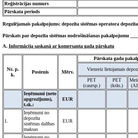
Reģistrācijas numurs
Pārskata periods
Regulējamais pakalpojums: depozīta sistēmas operatora depozīt
Pārskats par depozīta sistēmas nodrošināšanas pakalpojumu _
A.
Informācija saskaņā ar komersanta gada pārskatu
Pārskata gada paka
Nr. p.
Vienreiz lietojamais depo
Postenis
Mērv.
k.
PET
PET
Metā
(caursp.)
(krās.)
(A
Ieņēmumi (neto
apgrozījums),
EUR
t.sk.:
Ieņēmumi no
depozīta
1.
EUR
sistēmas dalības
maksas
Ieņēmumi no