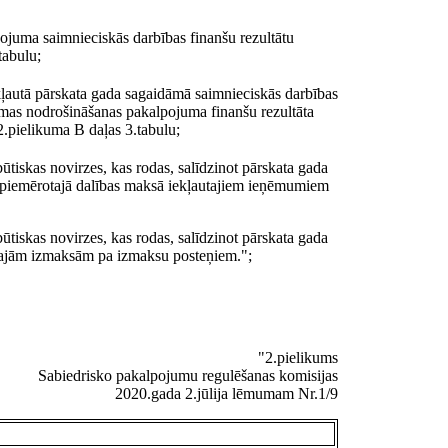
pojuma saimnieciskās darbības finanšu rezultātu
tabulu;
kļautā pārskata gada sagaidāmā saimnieciskās darbības
tēmas nodrošināšanas pakalpojuma finanšu rezultāta
2.pielikuma B daļas 3.tabulu;
ūtiskas novirzes, kas rodas, salīdzinot pārskata gada
 piemērotajā dalības maksā iekļautajiem ieņēmumiem
ūtiskas novirzes, kas rodas, salīdzinot pārskata gada
utajām izmaksām pa izmaksu posteņiem.";
"2.pielikums
Sabiedrisko pakalpojumu regulēšanas komisijas
2020.gada 2.jūlija lēmumam Nr.1/9