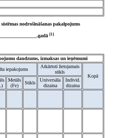
a sistēmas nodrošināšanas pakalpojums
[1]
_________________.gadā
lpojumu daudzums, izmaksas un ieņēmumi
Atkārtoti lietojamais
zīta iepakojums
stikls
Kopā
ls
Metāls
Universāla
Individ.
Stikls
L)
(Fe)
dizaina
dizaina