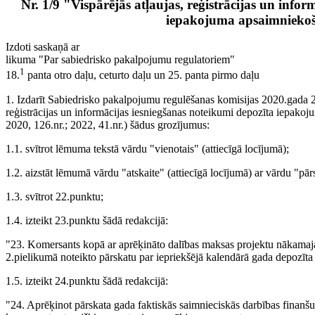
Nr. 1/9 "Vispārējās atļaujas, reģistrācijas un info
iepakojuma apsaimniekoš
Izdoti saskaņā ar
likuma "Par sabiedrisko pakalpojumu regulatoriem"
1
18.
panta otro daļu, ceturto daļu un 25. panta pirmo daļu
1. Izdarīt Sabiedrisko pakalpojumu regulēšanas komisijas 2020.gada 2.
reģistrācijas un informācijas iesniegšanas noteikumi depozīta iepako
2020, 126.nr.; 2022, 41.nr.) šādus grozījumus:
1.1. svītrot lēmuma tekstā vārdu "vienotais" (attiecīgā locījumā);
1.2. aizstāt lēmumā vārdu "atskaite" (attiecīgā locījumā) ar vārdu "pārs
1.3. svītrot 22.punktu;
1.4. izteikt 23.punktu šādā redakcijā:
"23. Komersants kopā ar aprēķināto dalības maksas projektu nākama
2.pielikumā noteikto pārskatu par iepriekšējā kalendārā gada depozīt
1.5. izteikt 24.punktu šādā redakcijā:
"24. Aprēķinot pārskata gada faktiskās saimnieciskās darbības finanš