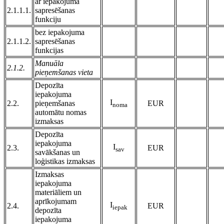
ar iepakojuma
2.1.1.1.
sapresēšanas
funkciju
bez iepakojuma
2.1.1.2.
sapresēšanas
funkcijas
Manuāla
2.1.2.
pieņemšanas vieta
Depozīta
iepakojuma
I
2.2.
pieņemšanas
EUR
noma
automātu nomas
izmaksas
Depozīta
iepakojuma
I
2.3.
EUR
sav
savākšanas un
loģistikas izmaksas
Izmaksas
iepakojuma
materiāliem un
aprīkojumam
I
2.4.
EUR
iepak
depozīta
iepakojuma