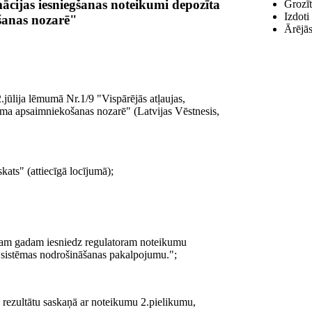
rmācijas iesniegšanas noteikumi depozīta
Grozīt
Izdoti
anas nozarē"
Ārējās
jūlija lēmumā Nr.1/9 "Vispārējās atļaujas,
juma apsaimniekošanas nozarē" (Latvijas Vēstnesis,
kats" (attiecīgā locījumā);
jam gadam iesniedz regulatoram noteikumu
a sistēmas nodrošināšanas pakalpojumu.";
u rezultātu saskaņā ar noteikumu 2.pielikumu,