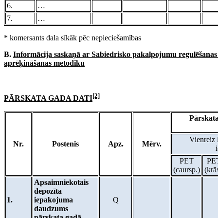
6.
…
7.
…
* komersants dala sīkāk pēc nepieciešamības
B.
Informācija saskaņā ar Sabiedrisko pakalpojumu regulēšanas k
aprēķināšanas metodiku
[2]
PĀRSKATA GADA DATI
Pārskat
Vienreiz 
Nr.
Postenis
Apz.
Mērv.
PET
PE
(caursp.)
(krā
Apsaimniekotais
depozīta
1.
iepakojuma
Q
daudzums
pārskata gadā