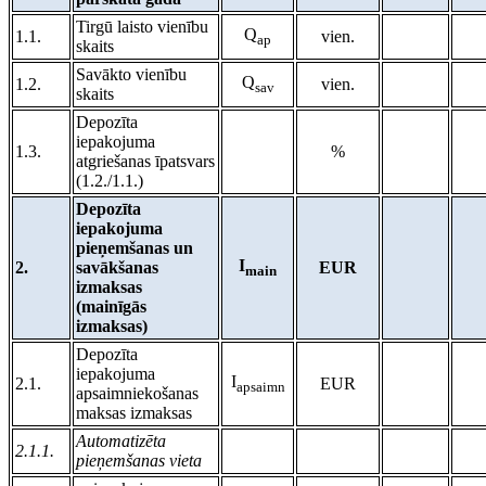
Tirgū laisto vienību
Q
1.1.
vien.
ap
skaits
Savākto vienību
Q
1.2.
vien.
sav
skaits
Depozīta
iepakojuma
1.3.
%
atgriešanas īpatsvars
(1.2./1.1.)
Depozīta
iepakojuma
pieņemšanas un
I
2.
savākšanas
EUR
main
izmaksas
(mainīgās
izmaksas)
Depozīta
iepakojuma
I
2.1.
EUR
apsaimn
apsaimniekošanas
maksas izmaksas
Automatizēta
2.1.1.
pieņemšanas vieta