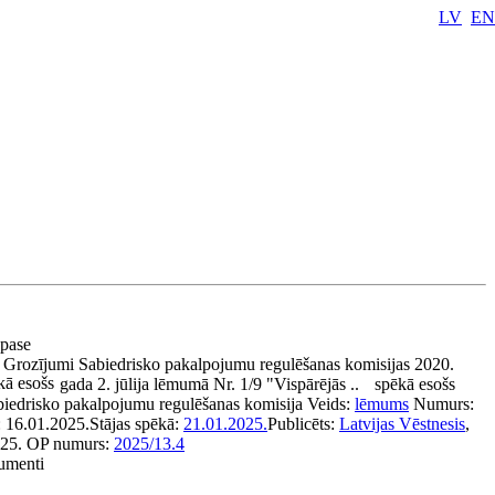
LV
EN
 pase
:
Grozījumi Sabiedrisko pakalpojumu regulēšanas komisijas 2020.
kā esošs
gada 2. jūlija lēmumā Nr. 1/9 "Vispārējās ..
spēkā esošs
biedrisko pakalpojumu regulēšanas komisija
Veids:
lēmums
Numurs:
:
16.01.2025.
Stājas spēkā:
21.01.2025.
Publicēts:
Latvijas Vēstnesis
,
25.
OP numurs:
2025/13.4
kumenti