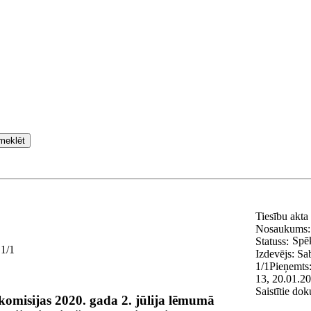
meklēt
Tiesību akta
Nosaukums
Spē
Statuss:
 1/1
Izdevējs:
Sa
1/1
Pieņemts
13, 20.01.20
Saistītie do
omisijas 2020. gada 2. jūlija lēmumā