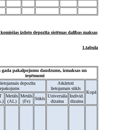
omisijas izdoto depozīta sistēmas dalības maksas
1.tabula
a gada pakalpojumu daudzums, izmaksas un
ieņēmumi
lietojamais depozīta
Atkārtoti
iepakojums
lietojamais stikls
Kopā
T
Metāls
Metāls
Universāla
Individ.
Stikls
s.)
(AL)
(Fe)
dizaina
dizaina