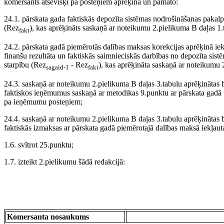
komersants atsevišķi pa posteņiem aprēķina un pamato:
24.1. pārskata gada faktiskās depozīta sistēmas nodrošināšanas pakal
(Rez
), kas aprēķināts saskaņā ar noteikumu 2.pielikuma B daļas 1.
fakt
24.2. pārskata gadā piemērotās dalības maksas korekcijas aprēķinā ie
finanšu rezultāta un faktiskās saimnieciskās darbības no depozīta sis
starpību (Rez
- Rez
), kas aprēķināta saskaņā ar noteikumu 
sagaid-1
fakt
24.3. saskaņā ar noteikumu 2.pielikuma B daļas 3.tabulu aprēķinātas b
faktiskos ieņēmumus saskaņā ar metodikas 9.punktu ar pārskata gadā
pa ieņēmumu posteņiem;
24.4. saskaņā ar noteikumu 2.pielikuma B daļas 3.tabulu aprēķinātas b
faktiskās izmaksas ar pārskata gadā piemērotajā dalības maksā iekļa
1.6. svītrot 25.punktu;
1.7. izteikt 2.pielikumu šādā redakcijā:
Komersanta nosaukums