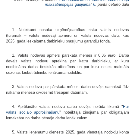
maksātnespējas gadījumā
"
6.
panta ceturto daļu
1. Noteikumi nosaka uzņēmējdarbības riska valsts nodevas
(turpmāk – valsts nodeva) apmēru un valsts nodevas daļu, kas
2025. gadā ieskaitāma darbinieku prasījumu garantiju fondā.
2. Valsts nodevas apmērs pārskata mēnesī ir 0,36
euro
. Darba
devējs valsts nodevu aprēķina par katru darbinieku, ar kuru
nodibinātas darba tiesiskās attiecības un par kuru netiek maksāts
sezonas laukstrādnieku ienākuma nodoklis.
3. Valsts nodevu par pārskata mēnesi darba devējs samaksā līdz
nākamā mēneša divdesmit trešajam datumam.
4. Aprēķināto valsts nodevu darba devējs norāda likumā "
Par
valsts sociālo apdrošināšanu
" noteiktajā ziņojumā par obligātajām
iemaksām no darba ņēmēja darba ienākumiem.
5. Valsts ieņēmumu dienests 2025. gadā vienotajā nodokļu kontā