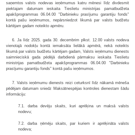
saņemtos valsts nodevas ieņēmumus katru mēnesi līdz divdesmit
piektajam datumam ieskaita Tieslietu ministrijas pamatbudžeta
apakšprogrammas 06.04.00 "Darbinieku prasījumu garantiju fonds"
kontā pašu ieņēmumos, nepārsniedzot likumā par valsts budžetu
kārtējam gadam noteikto apmēru.
6. Ja līdz 2025. gada 30. decembrim plkst. 12.00 valsts nodeva
vienotajā nodokļu kontā iemaksāta lielākā apmērā, nekā noteikts
likumā par valsts budžetu kārtējam gadam, Valsts ieņēmumu dienests
saimnieciskā gada pēdējā darbdienā pārmaksu ieskaita Tieslietu
ministrijas pamatbudžeta apakšprogrammas 06.04.00 "Darbinieku
prasījumu garantiju fonds" kontā pašu ieņēmumos.
7. Valsts ieņēmumu dienests reizi ceturksnī līdz nākamā mēneša
pēdējam datumam sniedz Maksātnespējas kontroles dienestam šādu
informāciju:
7.1. darba devēju skaits, kuri aprēķina un maksā valsts
nodevu;
7.2. darba ņēmēju skaits, par kuriem ir aprēķināta valsts
nodeva;