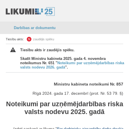
Darbības ar dokumentu
Tiesību akts:
zaudējis spēku
Tiesību akts ir zaudējis spēku.
Skatīt Ministru kabineta 2025. gada 4. novembra
noteikumus Nr. 651 "
Noteikumi par uzņēmējdarbības riska
valsts nodevu 2026. gadā
".
Ministru kabineta noteikumi Nr. 857
Rīgā 2024. gada 17. decembrī (prot. Nr. 53 79. §)
Noteikumi par uzņēmējdarbības riska
valsts nodevu 2025. gadā
Izdoti saskaņā ar likuma "
Par darbinieku aizsardzību darba devēja