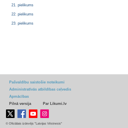
21. pielikums
22. pielikums
23. pielikums
Pašvaldību saistošie noteikumi
Administratīvās atbildības ceļvedis
Apmācības
Pilnā versija
Par Likumi.lv
© Oficiālais izdevējs "Latvijas Vēstnesis"