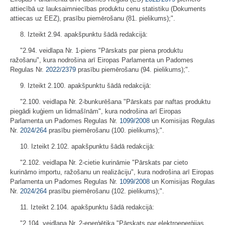
attiecībā uz lauksaimniecības produktu cenu statistiku (Dokuments
attiecas uz EEZ), prasību piemērošanu (81. pielikums);".
8. Izteikt 2.94. apakšpunktu šādā redakcijā:
"2.94. veidlapa Nr. 1-piens "Pārskats par piena produktu
ražošanu", kura nodrošina arī Eiropas Parlamenta un Padomes
Regulas Nr.
2022/2379
prasību piemērošanu (94. pielikums);".
9. Izteikt 2.100. apakšpunktu šādā redakcijā:
"2.100. veidlapa Nr. 2-bunkurēšana "Pārskats par naftas produktu
piegādi kuģiem un lidmašīnām", kura nodrošina arī Eiropas
Parlamenta un Padomes Regulas Nr.
1099/2008
un Komisijas Regulas
Nr.
2024/264
prasību piemērošanu (100. pielikums);".
10. Izteikt 2.102. apakšpunktu šādā redakcijā:
"2.102. veidlapa Nr. 2-cietie kurināmie "Pārskats par cieto
kurināmo importu, ražošanu un realizāciju", kura nodrošina arī Eiropas
Parlamenta un Padomes Regulas Nr.
1099/2008
un Komisijas Regulas
Nr.
2024/264
prasību piemērošanu (102. pielikums);".
11. Izteikt 2.104. apakšpunktu šādā redakcijā:
"2.104. veidlapa Nr. 2-enerģētika "Pārskats par elektroenerģijas