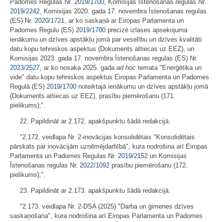
Padomes Regulas Nr.
2019/1700
, Komisijas Īstenošanas regulas Nr.
2019/2242
, Komisijas 2020. gada 17. novembra Īstenošanas regulas
(ES) Nr.
2020/1721
, ar ko saskaņā ar Eiropas Parlamenta un
Padomes Regulu (ES)
2019/1700
precizē izlases apsekojuma
ienākumu un dzīves apstākļu jomā par veselību un dzīves kvalitāti
datu kopu tehniskos aspektus (Dokuments attiecas uz EEZ), un
Komisijas 2023. gada 17. novembra Īstenošanas regulas (ES) Nr.
2023/2527
, ar ko nosaka 2025. gada
ad hoc
temata "Enerģētika un
vide" datu kopu tehniskos aspektus Eiropas Parlamenta un Padomes
Regulā (ES)
2019/1700
noteiktajā ienākumu un dzīves apstākļu jomā
(Dokuments attiecas uz EEZ), prasību piemērošanu (171.
pielikums);".
22. Papildināt ar 2.172. apakšpunktu šādā redakcijā:
"2.172. veidlapa Nr. 2-inovācijas konsolidētais "Konsolidētais
pārskats par inovācijām uzņēmējdarbībā", kura nodrošina arī Eiropas
Parlamenta un Padomes Regulas Nr.
2019/2152
un Komisijas
Īstenošanas regulas Nr.
2022/1092
prasību piemērošanu (172.
pielikums);".
23. Papildināt ar 2.173. apakšpunktu šādā redakcijā:
"2.173. veidlapa Nr. 2-DSA (2025) "Darba un ģimenes dzīves
saskaņošana", kura nodrošina arī Eiropas Parlamenta un Padomes