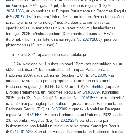
un Komisijas 2024. gada 9. jūlija Īstenošanas regulas (ES) Nr.
2024/1883
, ar ko saskaņā ar Eiropas Parlamenta un Padomes Regulu
(ES)
2019/2152
tematam "Informācijas un komunikācijas tehnoloģiju
izmantojums un e-komercija" nosaka datu prasību tehniskās
specifikācijas un metadatu un kvalitātes ziņojumu iesniegšanas
termiņus 2025. pārskata gadam (Dokuments attiecas uz EEZ)
(turpmāk - Komisijas Īstenošanas regula Nr.
2024/1883
), prasību
piemērošanu (16. pielikums);".
5. Izteikt 2.24. apakšpunktu šādā redakcijā:
"2.24. veidlapa Nr. 1-puķes un stādi "Pārskats par puķkopību un
stādu audzēšanu", kura nodrošina arī Eiropas Parlamenta un
Padomes 2009. gada 18. jūnija Regulas (EK) Nr.
543/2009
, kas
attiecas uz statistiku par augkopības kultūrām un ar ko atceļ
Padomes Regulas (EEK) Nr.
837/90
un (EEK) Nr.
959/93
(turpmāk -
Eiropas Parlamenta un Padomes Regula Nr.
543/2009
), Komisijas
2015. gada 13. jūlija Deleģētās regulas Nr.
2015/1557
, ar ko attiecībā
uz statistiku par augkopības kultūrām groza Eiropas Parlamenta un
Padomes Regulu (EK) Nr.
543/2009
(turpmāk - Komisijas Deleģētā
regula Nr.
2015/1557
), Eiropas Parlamenta un Padomes 2022. gada
23. novembra Regulas (ES) Nr.
2022/2379
par statistiku par
lauksaimniecības ielaidi un izlaidi un ar ko groza Komisijas Regulu
(EK) Nr.
617/2008
un atceļ Eiropas Parlamenta un Padomes Regulas