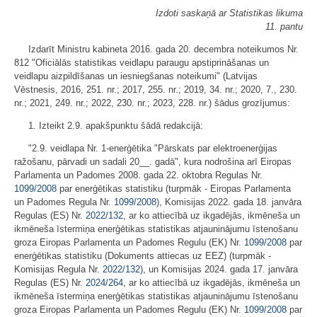
Izdoti saskaņā ar Statistikas likuma
11. pantu
Izdarīt Ministru kabineta 2016. gada 20. decembra noteikumos Nr.
812 "Oficiālās statistikas veidlapu paraugu apstiprināšanas un
veidlapu aizpildīšanas un iesniegšanas noteikumi" (Latvijas
Vēstnesis, 2016, 251. nr.; 2017, 255. nr.; 2019, 34. nr.; 2020, 7., 230.
nr.; 2021, 249. nr.; 2022, 230. nr.; 2023, 228. nr.) šādus grozījumus:
1. Izteikt 2.9. apakšpunktu šādā redakcijā:
"2.9. veidlapa Nr. 1-enerģētika "Pārskats par elektroenerģijas
ražošanu, pārvadi un sadali 20__. gadā", kura nodrošina arī Eiropas
Parlamenta un Padomes 2008. gada 22. oktobra Regulas Nr.
1099/2008
par enerģētikas statistiku (turpmāk - Eiropas Parlamenta
un Padomes Regula Nr.
1099/2008
), Komisijas 2022. gada 18. janvāra
Regulas (ES) Nr.
2022/132
, ar ko attiecībā uz ikgadējās, ikmēneša un
ikmēneša īstermiņa enerģētikas statistikas atjauninājumu īstenošanu
groza Eiropas Parlamenta un Padomes Regulu (EK) Nr.
1099/2008
par
enerģētikas statistiku (Dokuments attiecas uz EEZ) (turpmāk -
Komisijas Regula Nr.
2022/132
), un Komisijas 2024. gada 17. janvāra
Regulas (ES) Nr.
2024/264
, ar ko attiecībā uz ikgadējās, ikmēneša un
ikmēneša īstermiņa enerģētikas statistikas atjauninājumu īstenošanu
groza Eiropas Parlamenta un Padomes Regulu (EK) Nr.
1099/2008
par