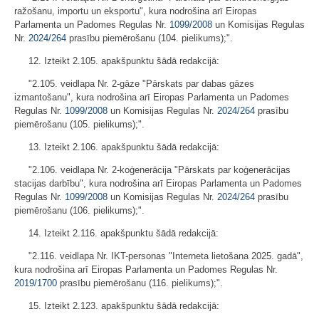
ražošanu, importu un eksportu", kura nodrošina arī Eiropas
Parlamenta un Padomes Regulas Nr.
1099/2008
un Komisijas Regulas
Nr.
2024/264
prasību piemērošanu (104. pielikums);".
12. Izteikt 2.105. apakšpunktu šādā redakcijā:
"2.105. veidlapa Nr. 2-gāze "Pārskats par dabas gāzes
izmantošanu", kura nodrošina arī Eiropas Parlamenta un Padomes
Regulas Nr.
1099/2008
un Komisijas Regulas Nr.
2024/264
prasību
piemērošanu (105. pielikums);".
13. Izteikt 2.106. apakšpunktu šādā redakcijā:
"2.106. veidlapa Nr. 2-koģenerācija "Pārskats par koģenerācijas
stacijas darbību", kura nodrošina arī Eiropas Parlamenta un Padomes
Regulas Nr.
1099/2008
un Komisijas Regulas Nr.
2024/264
prasību
piemērošanu (106. pielikums);".
14. Izteikt 2.116. apakšpunktu šādā redakcijā:
"2.116. veidlapa Nr. IKT-personas "Interneta lietošana 2025. gadā",
kura nodrošina arī Eiropas Parlamenta un Padomes Regulas Nr.
2019/1700
prasību piemērošanu (116. pielikums);".
15. Izteikt 2.123. apakšpunktu šādā redakcijā: