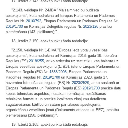
17. Izteikt 2.143. apakšpunktu šādā redakcijā:
"2.143. veidlapa Nr. 2-MBA "Mājsaimniecību budžeta
apsekojums", kura nodrošina arī Eiropas Parlamenta un Padomes
Regulas Nr.
2016/792
, Eiropas Parlamenta un Padomes Regulas Nr.
2019/1700
un Komisijas Deleģētās regulas Nr.
2023/126
prasību
piemērošanu (143. pielikums);".
18. Izteikt 2.150. apakšpunktu šādā redakcijā:
"2.150. veidlapa Nr. 1-EIVA "Eiropas iedzīvotāju veselības
apsekojums", kura nodrošina arī Komisijas 2018. gada 19. februāra
Regulas (ES)
2018/255
, ar ko attiecībā uz statistiku, kas balstīta uz
Eiropas veselības apsekojumu (
EHIS
), īsteno Eiropas Parlamenta un
Padomes Regulu (EK) Nr.
1338/2008
, Eiropas Parlamenta un
Padomes Regulas Nr.
2019/1700
un Komisijas 2023. gada 17.
novembra Īstenošanas regulas (ES) Nr.
2023/2529
, ar ko saskaņā ar
Eiropas Parlamenta un Padomes Regulu (ES)
2019/1700
precizē datu
kopas tehniskos aspektus, nosaka informācijas nosūtīšanas
tehniskos formātus un precizē kvalitātes ziņojumu detalizētu
sagatavošanas kārtību un saturu par izlases apsekojuma
organizēšanu veselības jomā (Dokuments attiecas uz EEZ), prasību
piemērošanu (150. pielikums);".
19. Izteikt 2.165. apakšpunktu šādā redakcijā: