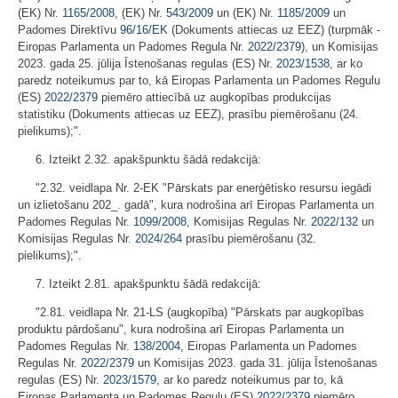
(EK) Nr.
1165/2008
, (EK) Nr.
543/2009
un (EK) Nr.
1185/2009
un
Padomes Direktīvu
96/16/EK
(Dokuments attiecas uz EEZ) (turpmāk -
Eiropas Parlamenta un Padomes Regula Nr.
2022/2379
), un Komisijas
2023. gada 25. jūlija Īstenošanas regulas (ES) Nr.
2023/1538
, ar ko
paredz noteikumus par to, kā Eiropas Parlamenta un Padomes Regulu
(ES)
2022/2379
piemēro attiecībā uz augkopības produkcijas
statistiku (Dokuments attiecas uz EEZ), prasību piemērošanu (24.
pielikums);".
6. Izteikt 2.32. apakšpunktu šādā redakcijā:
"2.32. veidlapa Nr. 2-EK "Pārskats par enerģētisko resursu iegādi
un izlietošanu 202_. gadā", kura nodrošina arī Eiropas Parlamenta un
Padomes Regulas Nr.
1099/2008
, Komisijas Regulas Nr.
2022/132
un
Komisijas Regulas Nr.
2024/264
prasību piemērošanu (32.
pielikums);".
7. Izteikt 2.81. apakšpunktu šādā redakcijā:
"2.81. veidlapa Nr. 21-LS (augkopība) "Pārskats par augkopības
produktu pārdošanu", kura nodrošina arī Eiropas Parlamenta un
Padomes Regulas Nr.
138/2004
, Eiropas Parlamenta un Padomes
Regulas Nr.
2022/2379
un Komisijas 2023. gada 31. jūlija Īstenošanas
regulas (ES) Nr.
2023/1579
, ar ko paredz noteikumus par to, kā
Eiropas Parlamenta un Padomes Regulu (ES)
2022/2379
piemēro