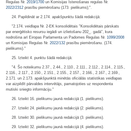
Regulas Nr.
2019/1700
un Komisijas Īstenošanas regulas Nr.
2022/2312
prasību piemērošanu (173. pielikums);".
24. Papildināt ar 2.174. apakšpunktu šādā redakcijā:
"2.174. veidlapa Nr. 2-EK konsolidētais "Konsolidētais pārskats
par enerģētisko resursu iegādi un izlietošanu 202_. gadā", kura
nodrošina arī Eiropas Parlamenta un Padomes Regulas Nr.
1099/2008
un Komisijas Regulas Nr.
2022/132
prasību piemērošanu. (174.
pielikums)."
25. Izteikt 4. punktu šādā redakcijā:
"4. Šo noteikumu 2.37., 2.44., 2.110., 2.111., 2.112., 2.114., 2.115.,
2.116., 2.117., 2.150., 2.151., 2.155., 2.157., 2.166., 2.167., 2.169.,
2.171. un 2.173. apakšpunktā minētās oficiālās statistikas veidlapas
var aizpildīt pārvaldes intervētājs, pamatojoties uz respondenta
mutiski sniegto informāciju."
26. Izteikt 16. pielikumu jaunā redakcijā (1. pielikums).
27. Izteikt 24. pielikumu jaunā redakcijā (2. pielikums).
28. Izteikt 30. pielikumu jaunā redakcijā (3. pielikums).
29. Izteikt 32. pielikumu jaunā redakcijā (4. pielikums).