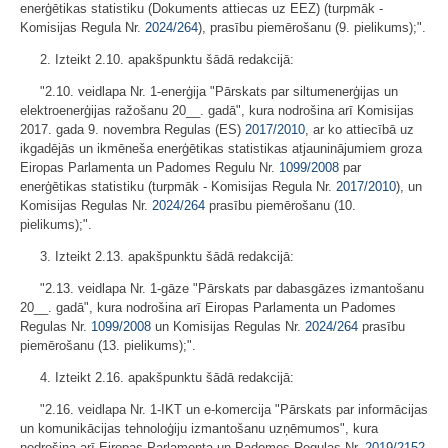
enerģētikas statistiku (Dokuments attiecas uz EEZ) (turpmāk -
Komisijas Regula Nr.
2024/264
), prasību piemērošanu (9. pielikums);".
2. Izteikt 2.10. apakšpunktu šādā redakcijā:
"2.10. veidlapa Nr. 1-enerģija "Pārskats par siltumenerģijas un
elektroenerģijas ražošanu 20__. gadā", kura nodrošina arī Komisijas
2017. gada 9. novembra Regulas (ES)
2017/2010
, ar ko attiecībā uz
ikgadējās un ikmēneša enerģētikas statistikas atjauninājumiem groza
Eiropas Parlamenta un Padomes Regulu Nr.
1099/2008
par
enerģētikas statistiku (turpmāk - Komisijas Regula Nr.
2017/2010
), un
Komisijas Regulas Nr.
2024/264
prasību piemērošanu (10.
pielikums);".
3. Izteikt 2.13. apakšpunktu šādā redakcijā:
"2.13. veidlapa Nr. 1-gāze "Pārskats par dabasgāzes izmantošanu
20__. gadā", kura nodrošina arī Eiropas Parlamenta un Padomes
Regulas Nr.
1099/2008
un Komisijas Regulas Nr.
2024/264
prasību
piemērošanu (13. pielikums);".
4. Izteikt 2.16. apakšpunktu šādā redakcijā:
"2.16. veidlapa Nr. 1-IKT un e-komercija "Pārskats par informācijas
un komunikācijas tehnoloģiju izmantošanu uzņēmumos", kura
nodrošina arī Eiropas Parlamenta un Padomes Regulas Nr.
2019/2152