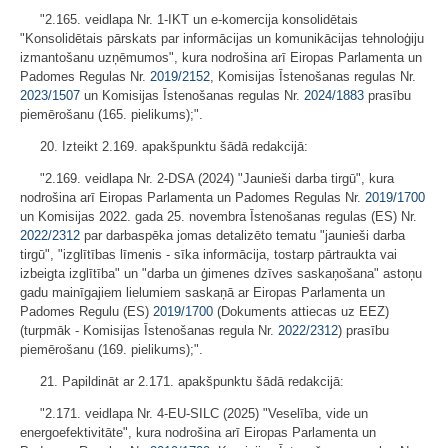
"2.165. veidlapa Nr. 1-IKT un e-komercija konsolidētais
"Konsolidētais pārskats par informācijas un komunikācijas tehnoloģiju
izmantošanu uzņēmumos", kura nodrošina arī Eiropas Parlamenta un
Padomes Regulas Nr.
2019/2152
, Komisijas Īstenošanas regulas Nr.
2023/1507
un Komisijas Īstenošanas regulas Nr.
2024/1883
prasību
piemērošanu (165. pielikums);".
20. Izteikt 2.169. apakšpunktu šādā redakcijā:
"2.169. veidlapa Nr. 2-DSA (2024) "Jaunieši darba tirgū", kura
nodrošina arī Eiropas Parlamenta un Padomes Regulas Nr.
2019/1700
un Komisijas 2022. gada 25. novembra Īstenošanas regulas (ES) Nr.
2022/2312
par darbaspēka jomas detalizēto tematu "jaunieši darba
tirgū", "izglītības līmenis - sīka informācija, tostarp pārtraukta vai
izbeigta izglītība" un "darba un ģimenes dzīves saskaņošana" astoņu
gadu mainīgajiem lielumiem saskaņā ar Eiropas Parlamenta un
Padomes Regulu (ES)
2019/1700
(Dokuments attiecas uz EEZ)
(turpmāk - Komisijas Īstenošanas regula Nr.
2022/2312
) prasību
piemērošanu (169. pielikums);".
21. Papildināt ar 2.171. apakšpunktu šādā redakcijā:
"2.171. veidlapa Nr. 4-EU-SILC (2025) "Veselība, vide un
energoefektivitāte", kura nodrošina arī Eiropas Parlamenta un