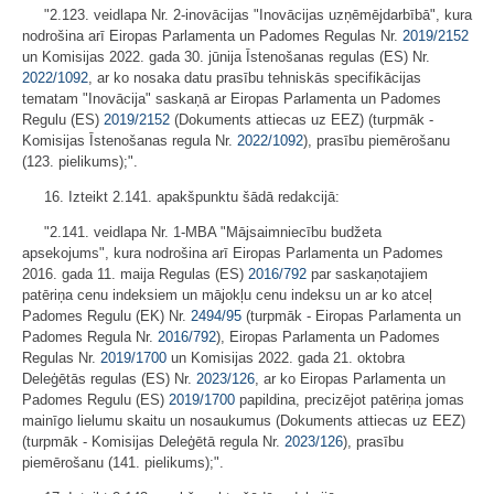
"2.123. veidlapa Nr. 2-inovācijas "Inovācijas uzņēmējdarbībā", kura
nodrošina arī Eiropas Parlamenta un Padomes Regulas Nr.
2019/2152
un Komisijas 2022. gada 30. jūnija Īstenošanas regulas (ES) Nr.
2022/1092
, ar ko nosaka datu prasību tehniskās specifikācijas
tematam "Inovācija" saskaņā ar Eiropas Parlamenta un Padomes
Regulu (ES)
2019/2152
(Dokuments attiecas uz EEZ) (turpmāk -
Komisijas Īstenošanas regula Nr.
2022/1092
), prasību piemērošanu
(123. pielikums);".
16. Izteikt 2.141. apakšpunktu šādā redakcijā:
"2.141. veidlapa Nr. 1-MBA "Mājsaimniecību budžeta
apsekojums", kura nodrošina arī Eiropas Parlamenta un Padomes
2016. gada 11. maija Regulas (ES)
2016/792
par saskaņotajiem
patēriņa cenu indeksiem un mājokļu cenu indeksu un ar ko atceļ
Padomes Regulu (EK) Nr.
2494/95
(turpmāk - Eiropas Parlamenta un
Padomes Regula Nr.
2016/792
), Eiropas Parlamenta un Padomes
Regulas Nr.
2019/1700
un Komisijas 2022. gada 21. oktobra
Deleģētās regulas (ES) Nr.
2023/126
, ar ko Eiropas Parlamenta un
Padomes Regulu (ES)
2019/1700
papildina, precizējot patēriņa jomas
mainīgo lielumu skaitu un nosaukumus (Dokuments attiecas uz EEZ)
(turpmāk - Komisijas Deleģētā regula Nr.
2023/126
), prasību
piemērošanu (141. pielikums);".