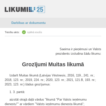
Darbības ar dokumentu
Tiesību akts:
spēkā esošs
Saeima ir pieņēmusi un Valsts
prezidents izsludina šādu likumu:
Grozījumi Muitas likumā
Izdarīt Muitas likumā (Latvijas Vēstnesis, 2016, 119., 241. nr.;
2018, 123. nr.; 2019, 224. nr.; 2020, 123. nr.; 2021, 121.B, 193. nr.;
2023, 123. nr.) šādus grozījumus:
1. 3. pantā:
aizstāt otrajā daļā vārdus "likumā "Par Valsts ieņēmumu
dienestu"" ar vārdiem "Valsts ieņēmumu dienesta likumā";