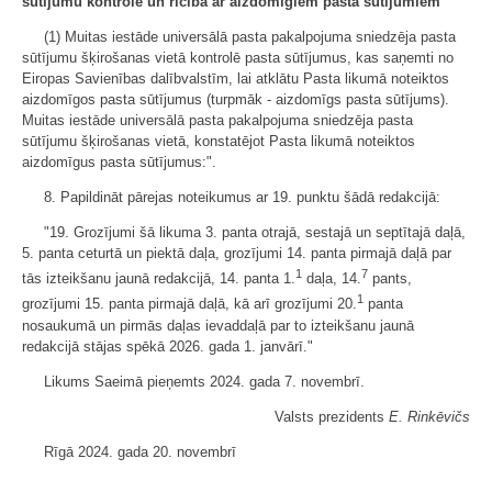
sūtījumu kontrolē un rīcība ar aizdomīgiem pasta sūtījumiem
(1) Muitas iestāde universālā pasta pakalpojuma sniedzēja pasta
sūtījumu šķirošanas vietā kontrolē pasta sūtījumus, kas saņemti no
Eiropas Savienības dalībvalstīm, lai atklātu Pasta likumā noteiktos
aizdomīgos pasta sūtījumus (turpmāk - aizdomīgs pasta sūtījums).
Muitas iestāde universālā pasta pakalpojuma sniedzēja pasta
sūtījumu šķirošanas vietā, konstatējot Pasta likumā noteiktos
aizdomīgus pasta sūtījumus:".
8. Papildināt pārejas noteikumus ar 19. punktu šādā redakcijā:
"19. Grozījumi šā likuma 3. panta otrajā, sestajā un septītajā daļā,
5. panta ceturtā un piektā daļa, grozījumi 14. panta pirmajā daļā par
1
7
tās izteikšanu jaunā redakcijā, 14. panta 1.
daļa, 14.
pants,
1
grozījumi 15. panta pirmajā daļā, kā arī grozījumi 20.
panta
nosaukumā un pirmās daļas ievaddaļā par to izteikšanu jaunā
redakcijā stājas spēkā 2026. gada 1. janvārī."
Likums Saeimā pieņemts 2024. gada 7. novembrī.
Valsts prezidents
E. Rinkēvičs
Rīgā 2024. gada 20. novembrī