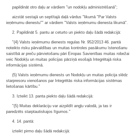
papildināt otro daļu ar vārdiem "un nodokļu administrēšanā";
aizstāt sestajā un septītajā daļā vārdus "likumā "Par Valsts
ieņēmumu dienestu"" ar vārdiem "Valsts ieņēmumu dienesta likumā".
2. Papildināt 5. pantu ar ceturto un piekto daļu šādā redakcijā:
"(4) Valsts ieņēmumu dienests regulas Nr. 952/2013 46. pantā
noteikto risku pārvaldības un muitas kontroles pasākumu īstenošanu
saistībā ar preču pārvietošanu pāri Eiropas Savienības muitas robežai
veic Nodokļu un muitas policijas pārziņā esošajā Integrētajā riska
informācijas sistēmā.
(5) Valsts ieņēmumu dienests un Nodokļu un muitas policija slēdz
starpresoru vienošanos par Integrētās riska informācijas sistēmas
lietošanas kārtību."
3. Izteikt 13. panta piekto daļu šādā redakcijā:
"(5) Muitas deklarāciju var aizpildīt angļu valodā, ja tas ir
paredzēts starptautiskajos līgumos."
4. 14. pantā:
izteikt pirmo daļu šādā redakcijā: