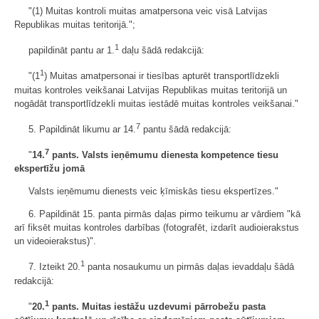
"(1) Muitas kontroli muitas amatpersona veic visā Latvijas
Republikas muitas teritorijā.";
1
papildināt pantu ar 1.
daļu šādā redakcijā:
1
"(1
) Muitas amatpersonai ir tiesības apturēt transportlīdzekli
muitas kontroles veikšanai Latvijas Republikas muitas teritorijā un
nogādāt transportlīdzekli muitas iestādē muitas kontroles veikšanai."
7
5. Papildināt likumu ar 14.
pantu šādā redakcijā:
7
"
14.
pants. Valsts ieņēmumu dienesta kompetence tiesu
ekspertīžu jomā
Valsts ieņēmumu dienests veic ķīmiskās tiesu ekspertīzes."
6. Papildināt 15. panta pirmās daļas pirmo teikumu ar vārdiem "kā
arī fiksēt muitas kontroles darbības (fotografēt, izdarīt audioierakstus
un videoierakstus)".
1
7. Izteikt 20.
panta nosaukumu un pirmās daļas ievaddaļu šādā
redakcijā:
1
"
20.
pants. Muitas iestāžu uzdevumi pārrobežu pasta