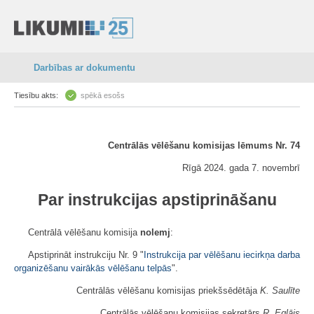
Darbības ar dokumentu
Tiesību akts:
spēkā esošs
Centrālās vēlēšanu komisijas lēmums Nr. 74
Rīgā 2024. gada 7. novembrī
Par instrukcijas apstiprināšanu
Centrālā vēlēšanu komisija
nolemj
:
Apstiprināt instrukciju Nr. 9 "
Instrukcija par vēlēšanu iecirkņa darba
organizēšanu vairākās vēlēšanu telpās
".
Centrālās vēlēšanu komisijas priekšsēdētāja
K. Saulīte
Centrālās vēlēšanu komisijas sekretārs
R. Eglājs