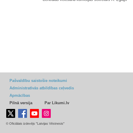
Pašvaldību saistošie noteikumi
Administratīvās atbildības ceļvedis
Apmācības
Pilnā versija
Par Likumi.lv
© Oficiālais izdevējs "Latvijas Vēstnesis"