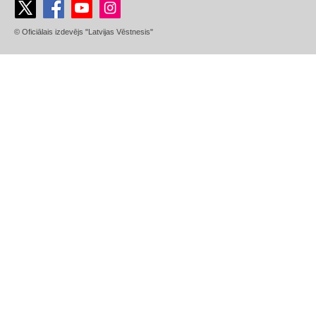
© Oficiālais izdevējs "Latvijas Vēstnesis"