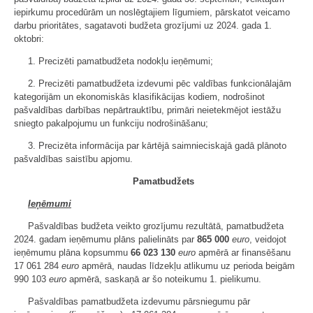
iepirkumu procedūrām un noslēgtajiem līgumiem, pārskatot veicamo
darbu prioritātes, sagatavoti budžeta grozījumi uz 2024. gada 1.
oktobri:
1. Precizēti pamatbudžeta nodokļu ieņēmumi;
2. Precizēti pamatbudžeta izdevumi pēc valdības funkcionālajām
kategorijām un ekonomiskās klasifikācijas kodiem, nodrošinot
pašvaldības darbības nepārtrauktību, primāri neietekmējot iestāžu
sniegto pakalpojumu un funkciju nodrošināšanu;
3. Precizēta informācija par kārtējā saimnieciskajā gadā plānoto
pašvaldības saistību apjomu.
Pamatbudžets
Ieņēmumi
Pašvaldības budžeta veikto grozījumu rezultātā, pamatbudžeta
2024. gadam ieņēmumu plāns palielināts par
865 000
euro
, veidojot
ieņēmumu plāna kopsummu
66 023 130
euro
apmērā ar finansēšanu
17 061 284
euro
apmērā, naudas līdzekļu atlikumu uz perioda beigām
990 103
euro
apmērā, saskaņā ar šo noteikumu 1. pielikumu.
Pašvaldības pamatbudžeta izdevumu pārsniegumu pār