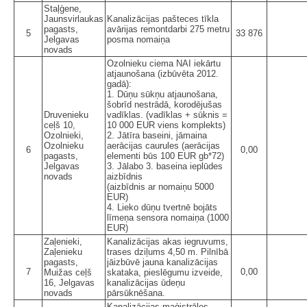
Staļģene,
Jaunsvirlaukas
Kanalizācijas pašteces tīkla
pagasts,
avārijas remontdarbi 275 metru
5
33 876
Jelgavas
posma nomaiņa
novads
Ozolnieku ciema NAI iekārtu
atjaunošana (izbūvēta 2012.
gadā):
1. Dūņu sūkņu atjaunošana,
šobrīd nestrādā, korodējušas
Druvenieku
vadīklas. (vadīklas + sūknis =
ceļš 10,
10 000 EUR viens komplekts)
Ozolnieki,
2. Jātīra baseini, jāmaina
Ozolnieku
aerācijas caurules (aerācijas
6
0,00
pagasts,
elementi būs 100 EUR gb*72)
Jelgavas
3. Jālabo 3. baseina ieplūdes
novads
aizbīdnis
(aizbīdnis ar nomaiņu 5000
EUR)
4. Lieko dūņu tvertnē bojāts
līmeņa sensora nomaiņa (1000
EUR)
Zaļenieki,
Kanalizācijas akas iegruvums,
Zaļenieku
trases dziļums 4,50 m. Pilnībā
pagasts,
jāizbūvē jauna kanalizācijas
7
0,00
Muižas ceļš
skataka, pieslēgumu izveide,
16, Jelgavas
kanalizācijas ūdeņu
novads
pārsūknēšana.
Kanalizācijas maģistrāles