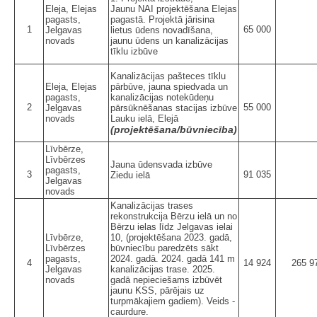
Eleja, Elejas
Jaunu NAI projektēšana Elejas
pagasts,
pagastā. Projektā jārisina
1
65 000
Jelgavas
lietus ūdens novadīšana,
novads
jaunu ūdens un kanalizācijas
tīklu izbūve
Kanalizācijas pašteces tīklu
Eleja, Elejas
pārbūve, jauna spiedvada un
pagasts,
kanalizācijas notekūdeņu
2
55 000
Jelgavas
pārsūknēšanas stacijas izbūve
novads
Lauku ielā, Elejā
(projektēšana/būvniecība)
Līvbērze,
Līvbērzes
Jauna ūdensvada izbūve
pagasts,
3
91 035
Ziedu ielā
Jelgavas
novads
Kanalizācijas trases
rekonstrukcija Bērzu ielā un no
Bērzu ielas līdz Jelgavas ielai
Līvbērze,
10, (projektēšana 2023. gadā,
Līvbērzes
būvniecību paredzēts sākt
pagasts,
2024. gadā. 2024. gadā 141 m
4
14 924
265 9
Jelgavas
kanalizācijas trase. 2025.
novads
gadā nepieciešams izbūvēt
jaunu KSS, pārējais uz
turpmākajiem gadiem). Veids -
caurdure.