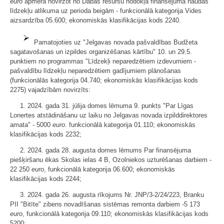
euro
apmērā novirzot no Dabas resursu nodokļa finansējuma naudas
līdzekļu atlikuma uz perioda beigām - funkcionālā kategorija Vides
aizsardzība 05.600; ekonomiskās klasifikācijas kods 2240.
Pamatojoties uz "Jelgavas novada pašvaldības Budžeta
sagatavošanas un izpildes organizēšanas kārtību" 10. un 29.5.
punktiem no programmas "Līdzekļi neparedzētiem izdevumiem -
pašvaldību līdzekļu neparedzētiem gadījumiem plānošanas
(funkcionālās kategorija 04.740; ekonomiskās klasifikācijas kods
2275) vajadzībām novirzīts:
1. 2024. gada 31. jūlija domes lēmuma 9. punkts "Par Līgas
Lonertes atstādināšanu uz laiku no Jelgavas novada izpilddirektores
amata" - 5000
euro
. funkcionālā kategorija 01.110; ekonomiskās
klasifikācijas kods 2232;
2. 2024. gada 28. augusta domes lēmums Par finansējuma
piešķiršanu ēkas Skolas ielas 4 B, Ozolniekos uzturēšanas darbiem -
22 250
euro
, funkcionālā kategorija 06.600; ekonomiskās
klasifikācijas kods 2244;
3. 2024. gada 26. augusta rīkojums Nr. JNP/3-2/24/223, Branku
PII "Bitīte" zibens novadīšanas sistēmas remonta darbiem -5 173
euro
, funkcionālā kategorija 09.110; ekonomiskās klasifikācijas kods
5200;