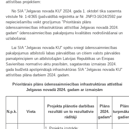
attīstības projektiem:
No SIA "Jelgavas novada KU" 2024. gada 1. oktobrī tika saņemta
vēstule Nr. 1-4/365 (pašvaldībā reģistrēta ar Nr. JNP/3-16/24/2592 par
nepieciešamību veikt grozījumus "Prioritārais plāns
ūdenssaimniecības infrastruktūras attīstībai Jelgavas novadā 2024.
gadam" ūdenssaimniecības pakalpojumu kvalitātes nodrošināšanai un
uzlabošanai.
Lai SIA "Jelgavas novada KU" spētu sniegt ūdenssaimniecības
pakalpojumus atbilstoši labas pārvaldības un citiem valsts pārvaldes
pamatprincipiem un atbilstošajām Latvijas Republikas un Eiropas
Savienības normatīvo aktu prasībām, sagatavotas izmaiņas 2024.
gada budžetā apstiprinātajā infrastruktūras SIA "Jelgavas novada KU"
attīstības plāna darbiem 2024. gadam.
Prioritārais plāns ūdenssaimniecības infrastruktūras attīstībai
Jelgavas novadā 2024. gadam ar izmaiņām
Projekta plānotie darbības
Plāns
Plān
N.p.k.
Vieta
rezultāti un to rezultatīvie
2024.
turpmāk
rādītāji
gadam*
gadie
1. Projekta izstrāde;