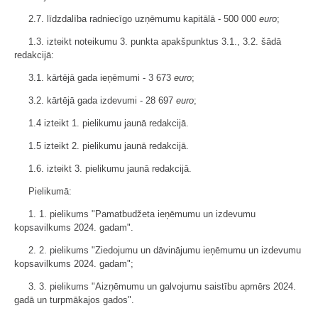
2.7. līdzdalība radniecīgo uzņēmumu kapitālā - 500 000
euro
;
1.3. izteikt noteikumu 3. punkta apakšpunktus 3.1., 3.2. šādā
redakcijā:
3.1. kārtējā gada ieņēmumi - 3 673
euro
;
3.2. kārtējā gada izdevumi - 28 697
euro
;
1.4 izteikt 1. pielikumu jaunā redakcijā.
1.5 izteikt 2. pielikumu jaunā redakcijā.
1.6. izteikt 3. pielikumu jaunā redakcijā.
Pielikumā:
1. 1. pielikums "Pamatbudžeta ieņēmumu un izdevumu
kopsavilkums 2024. gadam".
2. 2. pielikums "Ziedojumu un dāvinājumu ieņēmumu un izdevumu
kopsavilkums 2024. gadam";
3. 3. pielikums "Aizņēmumu un galvojumu saistību apmērs 2024.
gadā un turpmākajos gados".