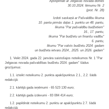
Apstiprināti ar Jelgavas novada domes
30.10.2024. lēmumu Nr. 2
(prot. Nr. 28)
Izdoti saskaņā ar Pašvaldību likuma
10. panta pirmās daļas 1. punktu un 48. pantu,
likuma "Par pašvaldību budžetiem"
16., 17. pantu,
likuma "Par budžetu un finanšu vadību"
6. pantu,
likumu "Par valsts budžetu 2024. gadam
un budžeta ietvaru 2024., 2025. un 2026. gadam"
1. Veikt 2024. gada 22. janvāra saistošajos noteikumos Nr. 1 "Par
Jelgavas novada pašvaldības budžetu 2024. gadam" šādus
grozījumus:
1.1. izteikt noteikumu 2. punkta apakšpunktus 2.1., 2.2. šādā
redakcijā:
2.1. kārtējā gada ieņēmumi - 65 523 130
euro
;
2.2. kārtējā gada izdevumi - 83 084 414
euro
;
1.2. papildināt noteikumu 2. punktu ar apakšpunktu 2.7. šādā
redakcijā: