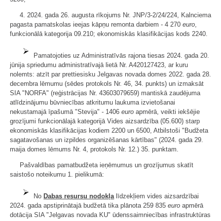
4. 2024. gada 26. augusta rīkojums Nr. JNP/3-2/24/224, Kalnciema
pagasta pamatskolas ieejas kāpņu remonta darbiem - 4 270
euro
,
funkcionālā kategorija 09.210; ekonomiskās klasifikācijas kods 2240.
Pamatojoties uz Administratīvās rajona tiesas 2024. gada 20.
jūnija spriedumu administratīvajā lietā Nr. A420127423, ar kuru
nolemts: atzīt par prettiesisku Jelgavas novada domes 2022. gada 28.
decembra lēmumu (sēdes protokols Nr. 46, 34. punkts) un izmaksāt
SIA "NORFA" (reģistrācijas Nr. 43603079659) mantiskā zaudējuma
atlīdzinājumu būvniecības atkritumu laukuma izvietošanai
nekustamajā īpašumā "Stevija" - 1406
euro
apmērā, veikti iekšējie
grozījumi funkcionālajā kategorijā Vides aizsardzība (05.600) starp
ekonomiskās klasifikācijas kodiem 2200 un 6500, Atbilstoši "Budžeta
sagatavošanas un izpildes organizēšanas kārtības" (2024. gada 29.
maija domes lēmums Nr. 4, protokols Nr. 12.) 35. punktam.
Pašvaldības pamatbudžeta ieņēmumus un grozījumus skatīt
saistošo noteikumu 1. pielikumā:
No
Dabas resursu nodokļa
līdzekļiem vides aizsardzībai
2024. gada apstiprinātajā budžetā tika plānota 259 835
euro
apmērā
dotācija SIA "Jelgavas novada KU" ūdenssaimniecības infrastruktūras