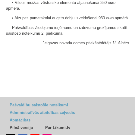
• Vilces muižas vēsturisko elementu atjaunošanai 350
euro
apmērā.
• Aizupes pamatskolai augsto dobju izveidošanai 930
euro
apmērā.
Pašvaldības Ziedojumu ieņēmumu un izdevumu grozījumus skatīt
saistošo noteikumu 2. pielikumā.
Jelgavas novada domes priekšsēdētājs
U. Ainārs
Pašvaldību saistošie noteikumi
Administratīvās atbildības ceļvedis
Apmācības
Pilnā versija
Par Likumi.lv