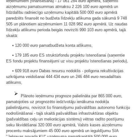
ieņēmumiem (finansēšana) - 17 061 284
euro
apmērā, saņemto
aizņēmumu pamatsummas atmaksu 2 226 100
euro
apmērā un
līdzdalību radniecīgo uzņēmumu kapitālā 500 000
euro
apmērā
paredzēts finansēt no budžeta līdzekļu atlikuma gada sākumā 9 748
505 un plānotiem aizņēmumiem 11 028 982
euro
apmērā. Uz naudas
līdzekļu atlikumu perioda beigās novirzīti 990 103
euro
apmērā, tajā
skaitā:
• 120 000
euro
pamatbudžeta konta atlikums,
• 179 185
euro
ES struktūrfondu projektu īstenošanai (saņemtie
ES fondu projektu finansējumi uz visu projektu īstenošanas periodu),
• 609 918
euro
Dabas resursu nodoklis - poligona rekultivācijas
uzkrājuma veidošanai 444 434
euro
un 246 484
euro
nesadalītais
atlikums,
Plānoto ieņēmumu prognoze palielināta par 865 000
euro
,
pamatojoties uz prognozēto iedzīvotāju ienākuma nodokļa
palielinājumu, novirzot šo finansējumu pašvaldības autonomo funkciju
nodrošināšanai - tajā skaitā pašvaldības infrastruktūras objektu
(pašvaldības ceļu un meliorācijas sistēmu) vētras radīto postījumu
seku likvidēšanai 320 000
euro
apmērā, Valsts kases aizņēmumu
procentu maksājumiem 45 000
euro
apmērā un ieguldījumu SIA
"Jelgavas novada KU" uzņēmuma pamatkapitālā 500 000
euro