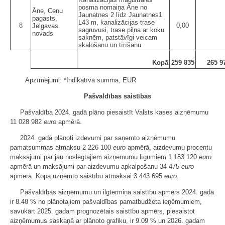
posma nomaiņa Āne no
Āne, Cenu
Jaunatnes 2 līdz Jaunatnes1
pagasts,
L43 m, kanalizācijas trase
8
0,00
Jelgavas
sagruvusi, trase pilna ar koku
novads
saknēm, patstāvīgi veicam
skalošanu un tīrīšanu
Kopā
259 835
265 9
Apzīmējumi: *Indikatīvā summa, EUR
Pašvaldības saistības
Pašvaldība 2024. gadā plāno piesaistīt Valsts kases aizņēmumu
11 028 982
euro
apmērā.
2024. gadā plānoti izdevumi par saņemto aizņēmumu
pamatsummas atmaksu 2 226 100
euro
apmērā, aizdevumu procentu
maksājumi par jau noslēgtajiem aizņēmumu līgumiem 1 183 120
euro
apmērā un maksājumi par aizdevumu apkalpošanu 34 475
euro
apmērā. Kopā uzņemto saistību atmaksai 3 443 695
euro
.
Pašvaldības aizņēmumu un ilgtermiņa saistību apmērs 2024. gadā
ir 8.48 % no plānotajiem pašvaldības pamatbudžeta ieņēmumiem,
savukārt 2025. gadam prognozētais saistību apmērs, piesaistot
aizņēmumus saskaņā ar plānoto grafiku, ir 9.09 % un 2026. gadam