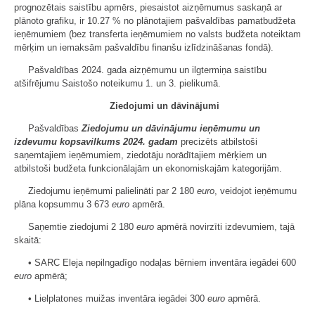
prognozētais saistību apmērs, piesaistot aizņēmumus saskaņā ar
plānoto grafiku, ir 10.27 % no plānotajiem pašvaldības pamatbudžeta
ieņēmumiem (bez transferta ieņēmumiem no valsts budžeta noteiktam
mērķim un iemaksām pašvaldību finanšu izlīdzināšanas fondā).
Pašvaldības 2024. gada aizņēmumu un ilgtermiņa saistību
atšifrējumu Saistošo noteikumu 1. un 3. pielikumā.
Ziedojumi un dāvinājumi
Pašvaldības
Ziedojumu un dāvinājumu ieņēmumu un
izdevumu kopsavilkums 2024. gadam
precizēts atbilstoši
saņemtajiem ieņēmumiem, ziedotāju norādītajiem mērķiem un
atbilstoši budžeta funkcionālajām un ekonomiskajām kategorijām.
Ziedojumu ieņēmumi palielināti par 2 180
euro
, veidojot ieņēmumu
plāna kopsummu 3 673
euro
apmērā.
Saņemtie ziedojumi 2 180
euro
apmērā novirzīti izdevumiem, tajā
skaitā:
• SARC Eleja nepilngadīgo nodaļas bērniem inventāra iegādei 600
euro
apmērā;
• Lielplatones muižas inventāra iegādei 300
euro
apmērā.