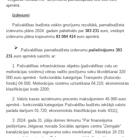
apmērā.
Izdevumi
Pašvaldības budžeta veikto grozījumu rezultātā, pamatbudžeta
izdevumu plāns 2024. gadam palielināts par
383 231
euro
, veidojot
izdevumu plāna kopsummu
83 084 414
euro
apmērā.
Pašvaldības pamatbudžeta izdevumu
palielinājums
383
231
euro
apmērā saistīts ar:
1. Pašvaldības infrastruktūras objektu (pašvaldības ceļu un
meliorācijas sistēmu) vētras radīto postījumu seku likvidēšanai 320
000
euro
apmērā - funkcionālās kategorijas Transports (Autoceļu
fonds) 04.500, Meliorācijas sistēmu uzturēšana 04.210; ekonomiskās
klasifikācijas kods 2200;
2. Valsts kases aizņēmumu procentu maksājumiem 45 000
euro
apmērā - funkcionālā kategorijas Pašvaldību budžetu iekšējā valsts
parāda darījumi 01.720; ekonomiskās klasifikācijas kods 4311);
3. 2024. gada 31. jūlija domes lēmumu "Par finansējuma
piešķiršanu Jelgavas novada Sociālās aprūpes centra "Zemgale"
kanalizācijas trases iegruvuma seku novēršanai", līdzekļus 18 231