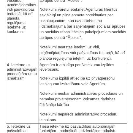
veselību,
aprūpes centrā "Ābeles".
uzņēmējdarbības
vidi pašvaldības
Noteikumi varētu ietekmēt Aģentūras klientus
teritorijā, kā arī
savlaicīgi un pilnā apmērā norēķināties par
plānotā
pakalpojumiem, kuri nav atbrīvoti no
regulējuma
līdzmaksājuma par saņemtajiem sociālās aprūpes
ietekme uz
konkurenci
un sociālās rehabilitācijas pakalpojumiem sociālās
aprūpes centrā "Ābeles".
Noteikumi neatstās ietekmi uz vidi,
uzņēmējdarbības vidi pašvaldības teritorijā, kā arī
plānotā regulējuma ietekmi uz konkurenci.
4. Ietekme uz
Aģentūra ir atbildīga par Noteikumu izpildes
administratīvajām
ievērošanu.
procedūrām un to
izmaksām
Noteikumu izpildi attiecībā uz privātpersonu
iesnieguma izskatīšanu veic Aģentūra.
Noteikumi neskar administratīvās procedūras un
nemaina privātpersonām veicamās darbības
līdzšinējo kārtību.
Noteikumi neparedz administratīvo procedūru
izmaksas.
5. Ietekme uz
Tieša ietekme uz pašvaldības autonomajām
pašvaldības
funkcijām - nodrošināt iedzīvotājiem atbalstu