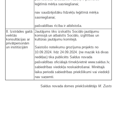
leģitīmā mērķa sasniegšanai;
nav saudzējošāku līdzekļu leģitīmā mērķa
sasniegšanai;
pašvaldības rīcība ir atbilstoša.
8. Izstrādes gaitā
Jautājums tiks izskatīts Sociālo jautājumu
veiktās
komisijā un atbalstīs Sociālo, izglītības un
konsultācijas ar
kultūras jautājumu komitejā.
privātpersonām
un institūcijām
Saistošo noteikumu grozījuma projekts no
10.09.2024. līdz 24.09.2024. (ne mazāk kā divas
nedēļas) tika publicēts Saldus novada
pašvaldības oficiālajā tīmekļvietnē www.saldus.lv,
sabiedrības viedokļa noskaidrošanai. Minētajā
laika periodā sabiedrības priekšlikumi vai viedokļi
nav saņemti.
Saldus novada domes priekšsēdētājs
M. Zusts