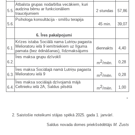
Atbalsta grupas nodarbība vecākiem, kuri
audzina bērnu ar funkcionāliem
5.5.
2 stundas
57,86
traucējumiem
Psihologa konsultācija - smilšu terapija
5.6.
45 min.
39,07
6. Īres pakalpojumi
Krīzes istaba Sociālā nama Lutriņu pagasta
Melioratoru ielā 9 iemītniekiem uz līguma
6.1.
diennakts
4,40
pamata (bez ēdināšanas), līdzmaksājums
Īres maksa grupu dzīvoklī
2
6.2.
0,28
m
/mēn.
Īres maksa Sociālajā namā Lutriņu pagasta
2
Melioratoru ielā 9
6.3.
0,28
m
/mēn.
Īres maksa sociālajā dzīvojamā mājā
2
Celtnieku ielā 2A, Saldus pilsētā
6.4.
1,00
m
/mēn.
"
2. Saistošie noteikumi stājas spēkā 2025. gada 1. janvārī.
Saldus novada domes priekšsēdētājs
M. Zusts