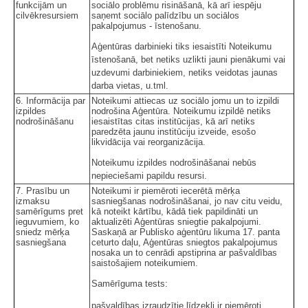
funkcijām un
sociālo problēmu risināšanā, kā arī iespēju
cilvēkresursiem
saņemt sociālo palīdzību un sociālos
pakalpojumus - īstenošanu.
Aģentūras darbinieki tiks iesaistīti Noteikumu
īstenošanā, bet netiks uzlikti jauni pienākumi vai
uzdevumi darbiniekiem, netiks veidotas jaunas
darba vietas, u.tml.
6. Informācija par
Noteikumi attiecas uz sociālo jomu un to izpildi
izpildes
nodrošina Aģentūra. Noteikumu izpildē netiks
nodrošināšanu
iesaistītas citas institūcijas, kā arī netiks
paredzēta jaunu institūciju izveide, esošo
likvidācija vai reorganizācija.
Noteikumu izpildes nodrošināšanai nebūs
nepieciešami papildu resursi.
7. Prasību un
Noteikumi ir piemēroti iecerētā mērķa
izmaksu
sasniegšanas nodrošināšanai, jo nav citu veidu,
samērīgums pret
kā noteikt kārtību, kādā tiek papildināti un
ieguvumiem, ko
aktualizēti Aģentūras sniegtie pakalpojumi.
sniedz mērķa
Saskaņā ar Publisko aģentūru likuma 17. panta
sasniegšana
ceturto daļu, Aģentūras sniegtos pakalpojumus
nosaka un to cenrādi apstiprina ar pašvaldības
saistošajiem noteikumiem.
Samērīguma tests:
pašvaldības izraudzītie līdzekļi ir piemēroti