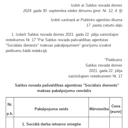
Izdoti ar Saldus novada domes
2024. gada 30. septembra sēdes lēmumu (prot. Nr. 12, 4. §)
Izdoti saskaņā ar Publisko aģentūru likuma
17. panta ceturto daļu
1. Izdarīt Saldus novada domes 2021. gada 22. jūlija saistošajos
noteikumos Nr. 17 "Par Saldus novada pašvaldības aģentūras
"Sociālais dienests" maksas pakalpojumiem" grozījumu izsakot
pielikumu šādā redakcijā:
"Pielikums
Saldus novada domes
2021. gada 22. jūlija
saistošajiem noteikumiem Nr. 17
Saldus novada pašvaldības aģentūras "Sociālais dienests"
maksas pakalpojumu cenrādis
Nr.
Cena
Pakalpojuma veids
Mērvienība
euro
(
)
p.k.
1. Sociālā darba ietvaros sniegtie