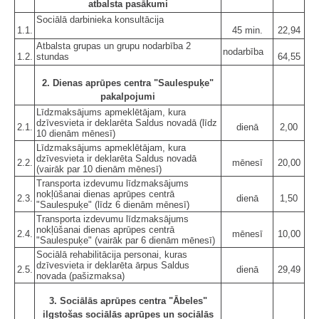
atbalsta pasākumi
Sociālā darbinieka konsultācija
1.1.
45 min.
22,94
Atbalsta grupas un grupu nodarbība 2
nodarbība
1.2.
stundas
64,55
2. Dienas aprūpes centra "Saulespuķe"
pakalpojumi
Līdzmaksājums apmeklētājam, kura
dzīvesvieta ir deklarēta Saldus novadā (līdz
2.1.
dienā
2,00
10 dienām mēnesī)
Līdzmaksājums apmeklētājam, kura
dzīvesvieta ir deklarēta Saldus novadā
2.2.
mēnesī
20,00
(vairāk par 10 dienām mēnesī)
Transporta izdevumu līdzmaksājums
nokļūšanai dienas aprūpes centrā
2.3.
dienā
1,50
"Saulespuķe" (līdz 6 dienām mēnesī)
Transporta izdevumu līdzmaksājums
nokļūšanai dienas aprūpes centrā
2.4.
mēnesī
10,00
"Saulespuķe" (vairāk par 6 dienām mēnesī)
Sociālā rehabilitācija personai, kuras
dzīvesvieta ir deklarēta ārpus Saldus
2.5.
dienā
29,49
novada (pašizmaksa)
3. Sociālās aprūpes centra "Ābeles"
ilgstošas sociālās aprūpes un sociālās