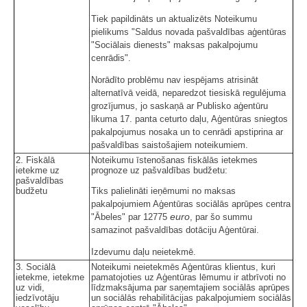
Tiek papildināts un aktualizēts Noteikumu
pielikums "Saldus novada pašvaldības aģentūras
"Sociālais dienests" maksas pakalpojumu
cenrādis".
Norādīto problēmu nav iespējams atrisināt
alternatīvā veidā, neparedzot tiesiskā regulējuma
grozījumus, jo saskaņā ar Publisko aģentūru
likuma 17. panta ceturto daļu, Aģentūras sniegtos
pakalpojumus nosaka un to cenrādi apstiprina ar
pašvaldības saistošajiem noteikumiem.
2. Fiskālā
Noteikumu īstenošanas fiskālās ietekmes
ietekme uz
prognoze uz pašvaldības budžetu:
pašvaldības
budžetu
Tiks palielināti ieņēmumi no maksas
pakalpojumiem Aģentūras sociālās aprūpes centra
euro
"Ābeles" par 12775
, par šo summu
samazinot pašvaldības dotāciju Aģentūrai.
Izdevumu daļu neietekmē.
3. Sociālā
Noteikumi neietekmēs Aģentūras klientus, kuri
ietekme, ietekme
pamatojoties uz Aģentūras lēmumu ir atbrīvoti no
uz vidi,
līdzmaksājuma par saņemtajiem sociālās aprūpes
iedzīvotāju
un sociālās rehabilitācijas pakalpojumiem sociālās