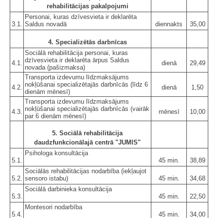
rehabilitācijas pakalpojumi
Personai, kuras dzīvesvieta ir deklarēta
3.1.
Saldus novadā
diennakts
35,00
4. Specializētās darbnīcas
Sociālā rehabilitācija personai, kuras
dzīvesvieta ir deklarēta ārpus Saldus
4.1.
dienā
29,49
novada (pašizmaksa)
Transporta izdevumu līdzmaksājums
nokļūšanai specializētajās darbnīcās (līdz 6
4.2.
dienā
1,50
dienām mēnesī)
Transporta izdevumu līdzmaksājums
nokļūšanai specializētajās darbnīcās (vairāk
4.3.
mēnesī
10,00
par 6 dienām mēnesī)
5. Sociālā rehabilitācija
daudzfunkcionālajā centrā "JUMIS"
Psihologa konsultācija
5.1.
45 min.
38,89
Sociālās rehabilitācijas nodarbība (iekļaujot
5.2.
sensoro istabu)
45 min.
34,68
Sociālā darbinieka konsultācija
5.3.
45 min.
22,50
Montesori nodarbība
5.4.
45 min.
34,00