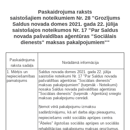
Paskaidrojuma raksts
saistošajiem noteikumiem Nr. 28 "Grozījums
Saldus novada domes 2021. gada 22. jūlija
saistošajos noteikumos Nr. 17 "Par Saldus
novada pašvaldības aģentūras "Sociālais
dienests" maksas pakalpojumiem""
Paskaidrojuma
Norādāmā informācija
raksta sadaļa
1. Mērķis un
Saldus novada domes 2021. gada 22. jūlija
nepieciešamības
saistošie noteikumi Nr. 17 "Par Saldus novada
pamatojums
pašvaldības aģentūras "Sociālais dienests"
maksas pakalpojumiem" (turpmāk - Noteikumi)
nosaka Saldus novada pašvaldības aģentūras
"Sociālais dienests" (turpmāk - Aģentūra) sniegto
maksas pakalpojumu cenrādi.
Ņemot vērā pakalpojumu izmaksu
sadārdzinājumu, kā arī darba algu pieaugumu,
nepieciešams veikt sociālās aprūpes centra
"Ābeles" ilgstošas sociālās aprūpes un sociālās
rehabilitācijas pakalpojumu maksas grozījumus.